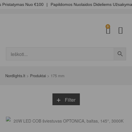
ristatymas Nuo €100
|
Papildomos Nuolaidos Dideliems Užsakyma
0
Nordlights.lt
>
Produktai
>
175 mm
Filter