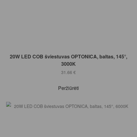
Į KREPŠELĮ
20W LED COB šviestuvas OPTONICA, baltas, 145°,
3000K
31.66
€
Peržiūrėti