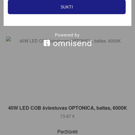
73.67
€
SUKTI
Peržiūrėti
Į KREPŠELĮ
40W LED COB šviestuvas OPTONICA, baltas, 6000K
73.67
€
Peržiūrėti