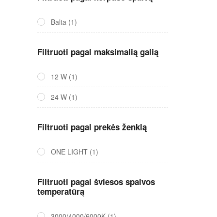
Balta
(1)
Filtruoti pagal maksimalią galią
12 W
(1)
24 W
(1)
Filtruoti pagal prekės ženklą
ONE LIGHT
(1)
Filtruoti pagal šviesos spalvos
temperatūrą
3000/4000/6000K
(1)