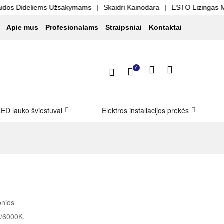
eliems Užsakymams
|
Skaidri Kainodara
|
ESTO Lizingas Mokėk Dali
Apie mus
Profesionalams
Straipsniai
Kontaktai
0
LED lauko šviestuvai
Elektros instaliacijos prekės