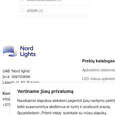
4000K
(1)
Prekių katalogas
Apšvietimo sistemo
UAB “Nord lights”
Įm.k. 306703898
LED vidaus apšviet
Laisvės al. 82, Kaunas
LED lemputės
Vertiname jūsų privatumą
Kontaktai:
Šviestuvai pagal pa
info@nordlights.lt
Naudojame slapukus siekdami pagerinti jūsų naršymo patirtį
+370 615 90769
teikti suasmenintus skelbimus ar turinį ir analizuoti srautą.
Spustelėdami „Priimti viską“ sutinkate su mūsų slapukų