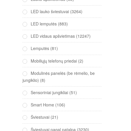
LED lauko šviestuvai
(3264)
LED lemputės
(883)
LED vidaus apšvietimas
(12247)
Lemputės
(81)
Mobiliųjų telefonų priedai
(2)
Modulinės panelės (be rėmelio, be
jungiklio)
(8)
Sensoriniai jungikliai
(51)
Smart Home
(106)
Šviestuvai
(21)
Šviestuvai pagal patalpą
(3230)