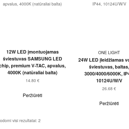
Į KREPŠELĮ
Į KREPŠELĮ
12W LED įmontuojamas
ONE LIGHT
šviestuvas SAMSUNG LED
24W LED įleidžiamas v
chip, premium V-TAC, apvalus,
šviestuvas, baltas
4000K (natūraliai balta)
3000/4000/6000K, IP
10124U/W/V
14.80
€
26.68
€
Peržiūrėti
Peržiūrėti
odomi visi rezultatai: 2