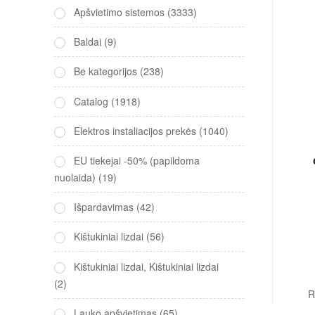
Apšvietimo sistemos
(3333)
Baldai
(9)
Be kategorijos
(238)
Catalog
(1918)
Elektros instaliacijos prekės
(1040)
EU tiekejai -50% (papildoma
nuolaida)
(19)
Išpardavimas
(42)
Kištukiniai lizdai
(56)
Kištukiniai lizdai, Kištukiniai lizdai
(2)
R
Lauko apšvietimas
(65)