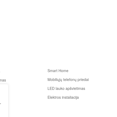
Smart Home
s
Mobiliųjų telefonų priedai
imas
LED lauko apšvietimas
Elektros instaliacija
talpą
,