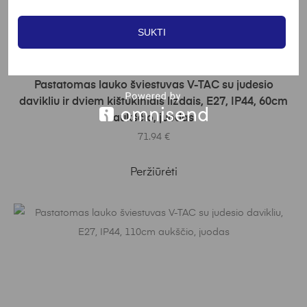
SUKTI
Į KREPŠELĮ
Pastatomas lauko šviestuvas V-TAC su judesio
davikliu ir dviem kištukiniais lizdais, E27, IP44, 60cm
aukščio, juodas
71.94
€
Peržiūrėti