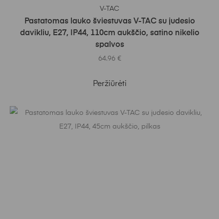
Į KREPŠELĮ
V-TAC
Pastatomas lauko šviestuvas V-TAC su judesio
davikliu, E27, IP44, 110cm aukščio, satino nikelio
spalvos
64.96
€
Peržiūrėti
Į KREPŠELĮ