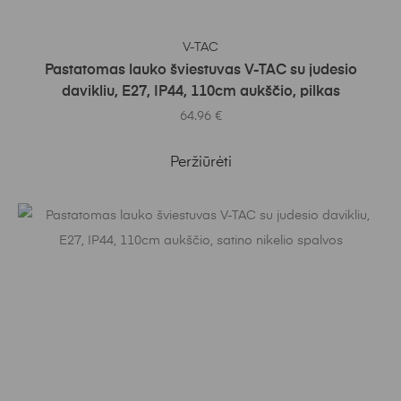
Į KREPŠELĮ
V-TAC
Pastatomas lauko šviestuvas V-TAC su judesio
davikliu, E27, IP44, 110cm aukščio, pilkas
64.96
€
Peržiūrėti