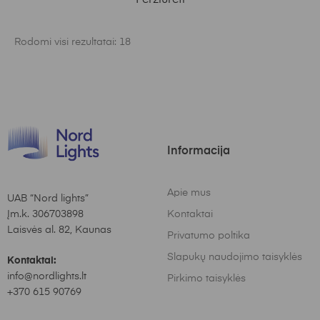
Peržiūrėti
Rodomi visi rezultatai: 18
Informacija
Apie mus
UAB “Nord lights”
Įm.k. 306703898
Kontaktai
Laisvės al. 82, Kaunas
Privatumo poltika
Slapukų naudojimo taisyklės
Kontaktai:
info@nordlights.lt
Pirkimo taisyklės
+370 615 90769