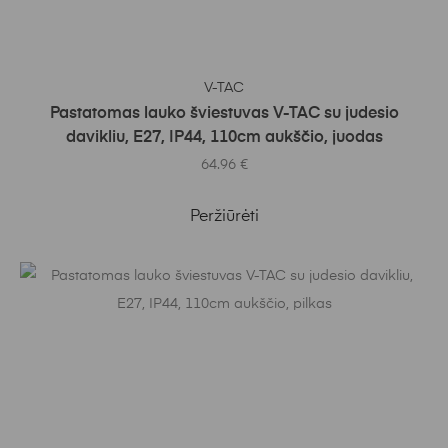
Į KREPŠELĮ
V-TAC
Pastatomas lauko šviestuvas V-TAC su judesio
davikliu, E27, IP44, 110cm aukščio, juodas
64.96
€
Peržiūrėti