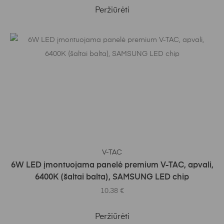
Peržiūrėti
Į KREPŠELĮ
V-TAC
6W LED įmontuojama panelė premium V-TAC, apvali,
6400K (šaltai balta), SAMSUNG LED chip
10.38
€
Peržiūrėti