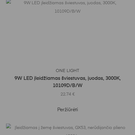
Į KREPŠELĮ
ONE LIGHT
9W LED įleidžiamas šviestuvas, juodas, 3000K,
10109D/B/W
22.74
€
Peržiūrėti