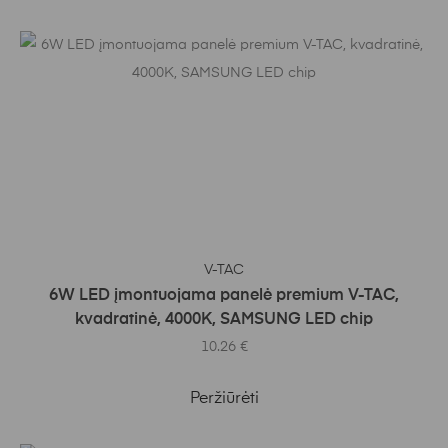
Į KREPŠELĮ
V-TAC
6W LED įmontuojama panelė premium V-TAC,
kvadratinė, 4000K, SAMSUNG LED chip
10.26
€
Peržiūrėti