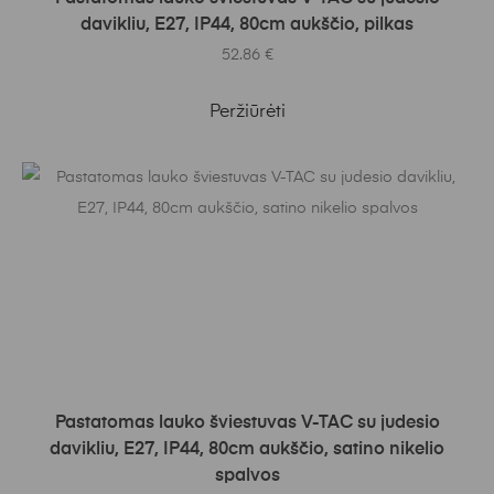
davikliu, E27, IP44, 80cm aukščio, pilkas
52.86
€
Peržiūrėti
Į KREPŠELĮ
Pastatomas lauko šviestuvas V-TAC su judesio
davikliu, E27, IP44, 80cm aukščio, satino nikelio
spalvos