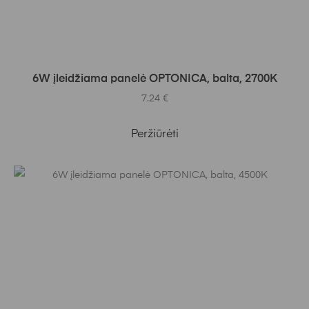
Į KREPŠELĮ
6W įleidžiama panelė OPTONICA, balta, 2700K
7.24
€
Peržiūrėti