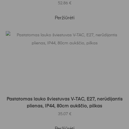
52.86
€
Peržiūrėti
Į KREPŠELĮ
Pastatomas lauko šviestuvas V-TAC, E27, nerūdijantis
plienas, IP44, 80cm aukščio, pilkas
35.07
€