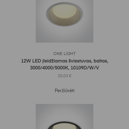
Į KREPŠELĮ
ONE LIGHT
12W LED įleidžiamas šviestuvas, baltas,
3000/4000/5000K, 10109D/W/V
20.03
€
Peržiūrėti