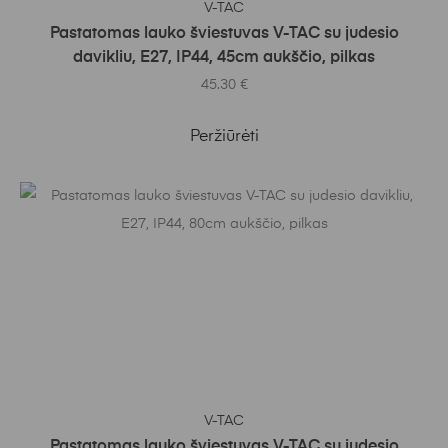
V-TAC
Pastatomas lauko šviestuvas V-TAC su judesio
davikliu, E27, IP44, 45cm aukščio, pilkas
45.30
€
Peržiūrėti
Į KREPŠELĮ
V-TAC
Pastatomas lauko šviestuvas V-TAC su judesio