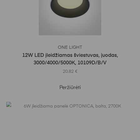
Į KREPŠELĮ
ONE LIGHT
12W LED įleidžiamas šviestuvas, juodas,
3000/4000/5000K, 10109D/B/V
20.82
€
Peržiūrėti