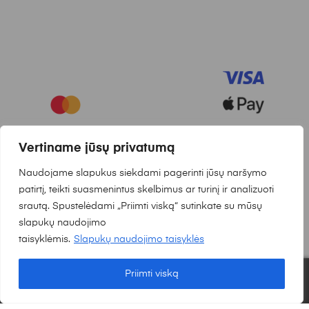
© 2025
Nordlights.lt
Visos teisės saugomos. Sukurta:
Vertiname jūsų privatumą
Waymakers.lt
Naudojame slapukus siekdami pagerinti jūsų naršymo
patirtį, teikti suasmenintus skelbimus ar turinį ir analizuoti
srautą. Spustelėdami „Priimti viską“ sutinkate su mūsų
slapukų naudojimo
taisyklėmis.
Slapukų naudojimo taisyklės
Priimti viską
0