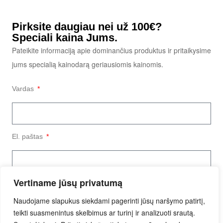
Pirksite daugiau nei už 100€?
Speciali kaina Jums.
Pateikite informaciją apie dominančius produktus ir pritaikysime
jums specialią kainodarą geriausiomis kainomis.
Vardas
El. paštas
Vertiname jūsų privatumą
Užklausos tekstas
Naudojame slapukus siekdami pagerinti jūsų naršymo patirtį,
teikti suasmenintus skelbimus ar turinį ir analizuoti srautą.