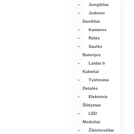
Jungikliai
Judesio
Davikliai
Kameros
Rėlės
Saulės
Baterijos
Laidai Ir
Kabeliai
Tvirtinimo
Detalės
Elektrinis
Šildymas
LED
Moduliai
Žibintuvėliai