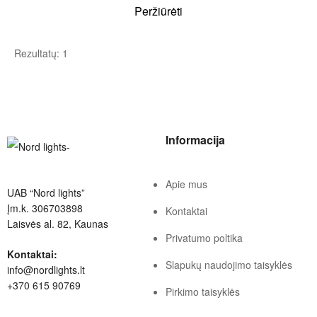
Peržiūrėti
Rezultatų: 1
Informacija
Apie mus
UAB “Nord lights”
Įm.k. 306703898
Kontaktai
Laisvės al. 82, Kaunas
Privatumo poltika
Kontaktai:
Slapukų naudojimo taisyklės
info@nordlights.lt
+370 615 90769
Pirkimo taisyklės