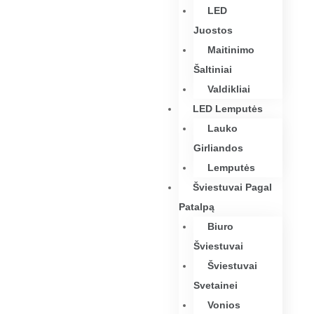
LED
Juostos
Maitinimo
Šaltiniai
Valdikliai
LED Lemputės
Lauko
Girliandos
Lemputės
Šviestuvai Pagal
Patalpą
Biuro
Šviestuvai
Šviestuvai
Svetainei
Vonios