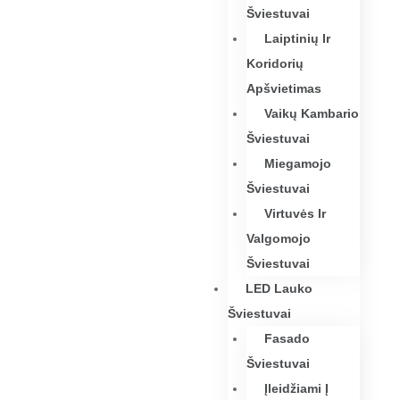
Šviestuvai
Laiptinių Ir
Koridorių
Apšvietimas
Vaikų Kambario
Šviestuvai
Miegamojo
Šviestuvai
Virtuvės Ir
Valgomojo
Šviestuvai
LED Lauko
Šviestuvai
Fasado
Šviestuvai
Įleidžiami Į