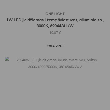
Į KREPŠELĮ
ONE LIGHT
1W LED įleidžiamas į žemę šviestuvas, aliuminio sp.,
3000K, 69044/AL/W
19.07
€
Peržiūrėti