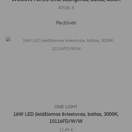
šviestuvo PATOS-LINE sujungimas, baltas, 4000K
405.81
€
Peržiūrėti
Į KREPŠELĮ
ONE LIGHT
16W LED įleidžiamas šviestuvas, baltas, 3000K,
10116FD/W/W
11.45
€