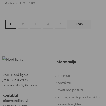
Rodoma 1–21 iš 92
1
2
3
4
5
Kitas
Informacija
UAB “Nord lights”
Apie mus
Įm.k. 306703898
Kontaktai
Laisvės al. 82, Kaunas
Privatumo poltika
Kontaktai:
Slapukų naudojimo taisyklės
info@nordlights.lt
Pirkimo taisyklės
+370 615 90769