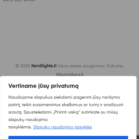
© 2025
Nordlights.lt
Visos teisės saugomos. Sukurta:
Waymakers.lt
Vertiname jūsų privatumą
Naudojame slapukus siekdami pagerinti jūsų naršymo
patirtį, teikti suasmenintus skelbimus ar turinį ir analizuoti
srautą. Spustelėdami „Priimti viską“ sutinkate su mūsų
slapukų naudojimo
taisyklėmis.
Slapukų naudojimo taisyklės