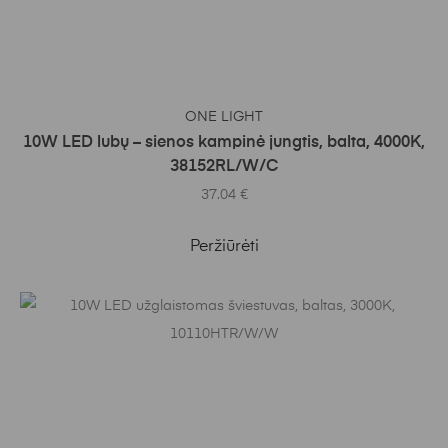
Į KREPŠELĮ
ONE LIGHT
10W LED lubų – sienos kampinė jungtis, balta, 4000K,
38152RL/W/C
37.04
€
Peržiūrėti