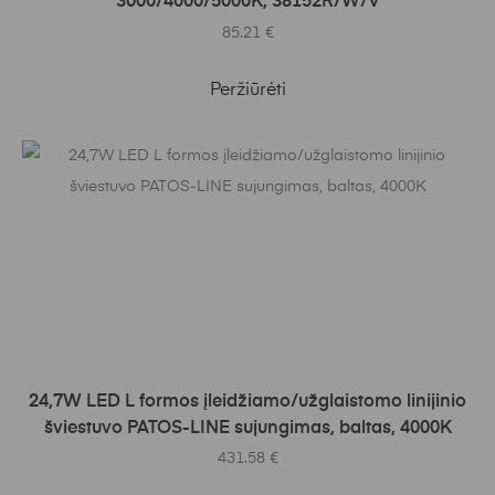
3000/4000/5000K, 38152R/W/V
85.21
€
Peržiūrėti
Į KREPŠELĮ
24,7W LED L formos įleidžiamo/užglaistomo linijinio
šviestuvo PATOS-LINE sujungimas, baltas, 4000K
431.58
€