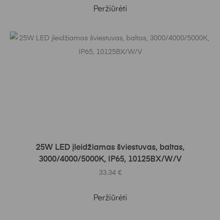
Peržiūrėti
Į KREPŠELĮ
25W LED įleidžiamas šviestuvas, baltas,
3000/4000/5000K, IP65, 10125BX/W/V
33.34
€
Peržiūrėti