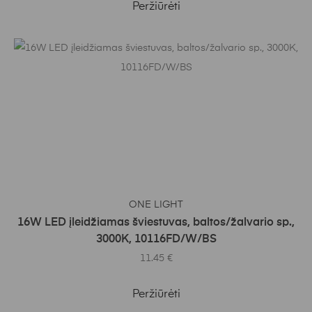
Peržiūrėti
Į KREPŠELĮ
ONE LIGHT
16W LED įleidžiamas šviestuvas, baltos/žalvario sp.,
3000K, 10116FD/W/BS
11.45
€
Peržiūrėti