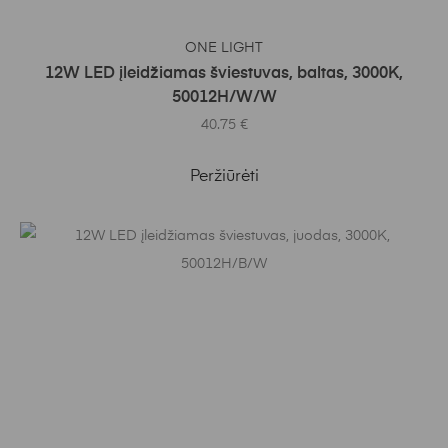
Į KREPŠELĮ
ONE LIGHT
12W LED įleidžiamas šviestuvas, baltas, 3000K,
50012H/W/W
40.75
€
Peržiūrėti