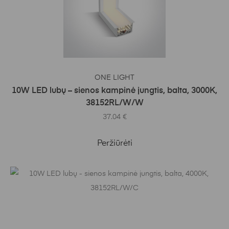
Į KREPŠELĮ
ONE LIGHT
10W LED lubų – sienos kampinė jungtis, balta, 3000K,
38152RL/W/W
37.04
€
Peržiūrėti