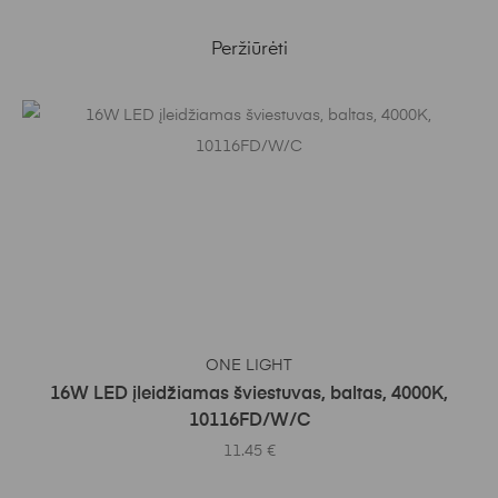
Peržiūrėti
Į KREPŠELĮ
ONE LIGHT
16W LED įleidžiamas šviestuvas, baltas, 4000K,
10116FD/W/C
11.45
€