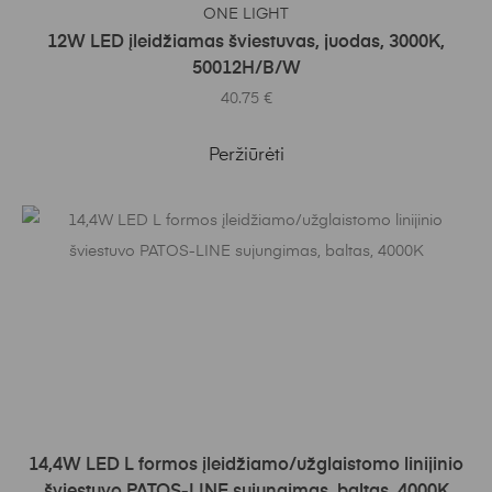
Į KREPŠELĮ
ONE LIGHT
12W LED įleidžiamas šviestuvas, juodas, 3000K,
50012H/B/W
40.75
€
Peržiūrėti
Į KREPŠELĮ
14,4W LED L formos įleidžiamo/užglaistomo linijinio