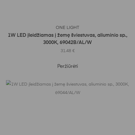
Į KREPŠELĮ
ONE LIGHT
1W LED įleidžiamas į žemę šviestuvas, aliuminio sp.,
3000K, 69042B/AL/W
31.48
€
Peržiūrėti