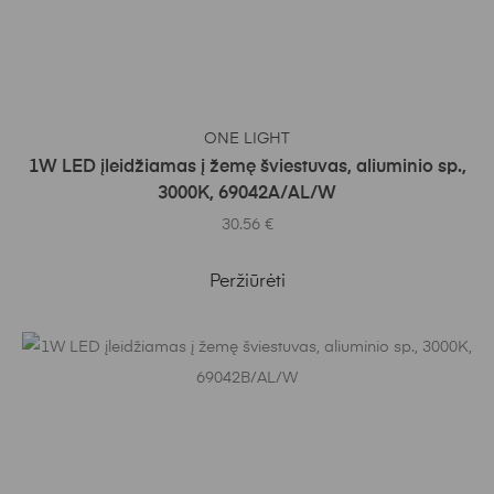
Į KREPŠELĮ
ONE LIGHT
1W LED įleidžiamas į žemę šviestuvas, aliuminio sp.,
3000K, 69042A/AL/W
30.56
€
Peržiūrėti