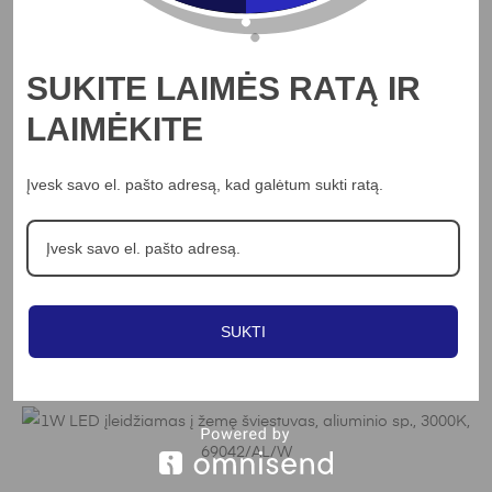
SUKITE LAIMĖS RATĄ IR
LAIMĖKITE
Įvesk savo el. pašto adresą, kad galėtum sukti ratą.
Į KREPŠELĮ
18W LED įleidžiamas šviestuvas, baltas,
3000/3500/4000K, 10118DX/W/V
24.79
€
SUKTI
Peržiūrėti