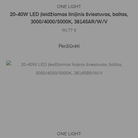
Į KREPŠELĮ
ONE LIGHT
20-40W LED įleidžiamas linijinis šviestuvas, baltas,
3000/4000/5000K, 38145AR/W/V
90.77
€
Peržiūrėti
Į KREPŠELĮ
ONE LIGHT