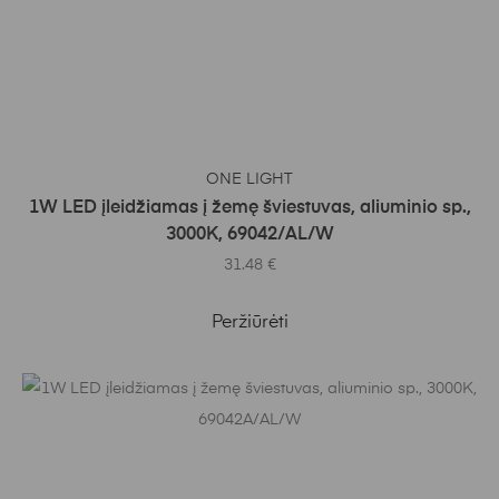
Į KREPŠELĮ
ONE LIGHT
1W LED įleidžiamas į žemę šviestuvas, aliuminio sp.,
3000K, 69042/AL/W
31.48
€
Peržiūrėti