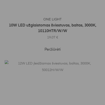
Į KREPŠELĮ
ONE LIGHT
10W LED užglaistomas šviestuvas, baltas, 3000K,
10110HTR/W/W
19.07
€
Peržiūrėti