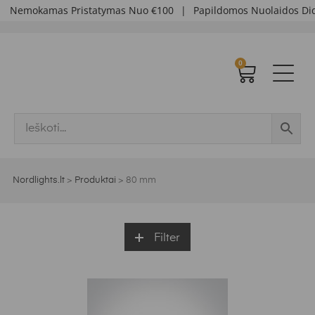
mokamas Pristatymas Nuo €100
|
Papildomos Nuolaidos Didel
0
Nordlights.lt
>
Produktai
>
80 mm
Filter