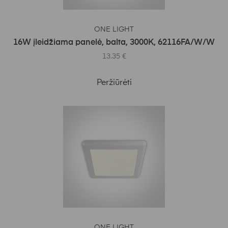
Į KREPŠELĮ
ONE LIGHT
16W įleidžiama panelė, balta, 3000K, 62116FA/W/W
13.35
€
Peržiūrėti
Į KREPŠELĮ
ONE LIGHT