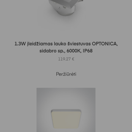
Į KREPŠELĮ
1.3W įleidžiamas lauko šviestuvas OPTONICA,
sidabro sp., 6000K, IP68
119.27
€
Peržiūrėti