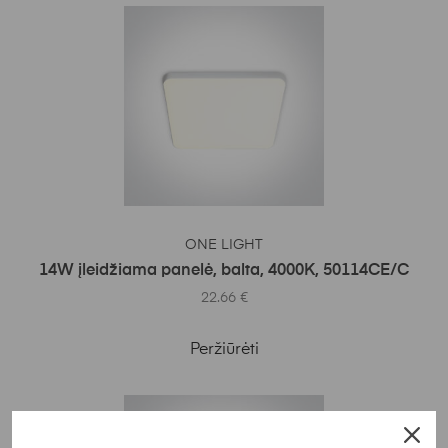
Į KREPŠELĮ
ONE LIGHT
14W įleidžiama panelė, balta, 4000K, 50114CE/C
22.66
€
Peržiūrėti