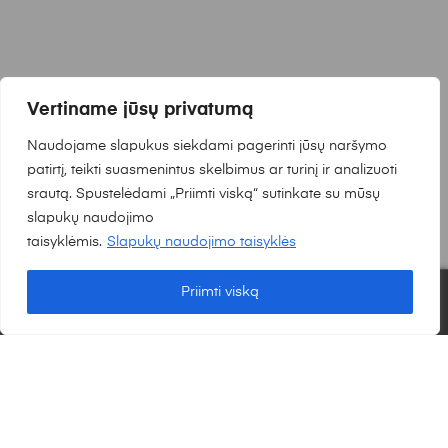
Vertiname jūsų privatumą
Į KREPŠELĮ
ONE LIGHT
Naudojame slapukus siekdami pagerinti jūsų naršymo
1W/3W LED įleidžiamas šviestuvas, aliuminio sp.,
patirtį, teikti suasmenintus skelbimus ar turinį ir analizuoti
3000K, 10103B/AL/W
srautą. Spustelėdami „Priimti viską“ sutinkate su mūsų
slapukų naudojimo
8.58
€
taisyklėmis.
Slapukų naudojimo taisyklės
Peržiūrėti
Priimti viską
0