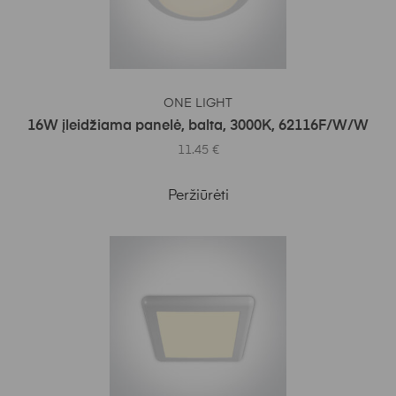
Į KREPŠELĮ
ONE LIGHT
16W įleidžiama panelė, balta, 3000K, 62116F/W/W
11.45
€
Peržiūrėti