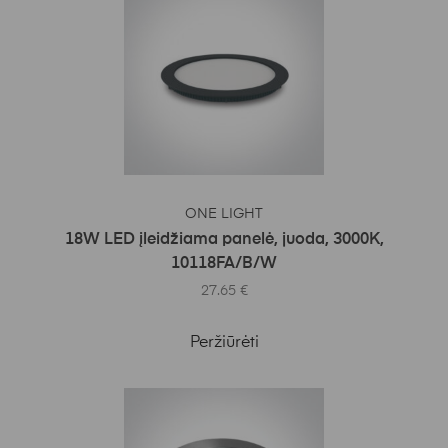
Į KREPŠELĮ
ONE LIGHT
18W LED įleidžiama panelė, juoda, 3000K,
10118FA/B/W
27.65
€
Peržiūrėti