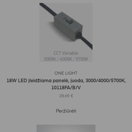
Į KREPŠELĮ
ONE LIGHT
18W LED įleidžiama panelė, juoda, 3000/4000/5700K,
10118FA/B/V
28.69
€
Peržiūrėti