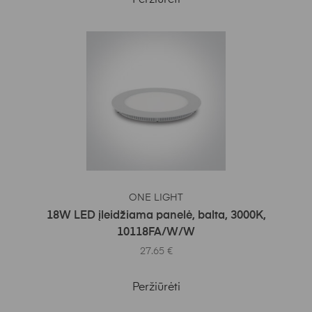
Į KREPŠELĮ
ONE LIGHT
18W LED įleidžiama panelė, balta, 3000K,
10118FA/W/W
27.65
€
Peržiūrėti