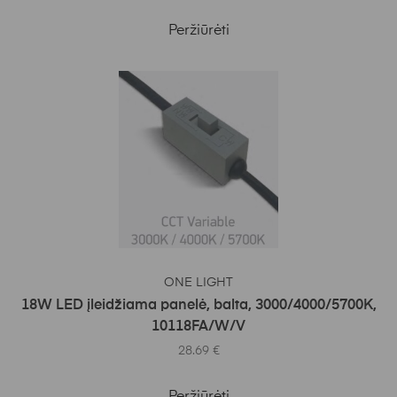
Peržiūrėti
Į KREPŠELĮ
ONE LIGHT
18W LED įleidžiama panelė, balta, 3000/4000/5700K,
10118FA/W/V
28.69
€
Peržiūrėti