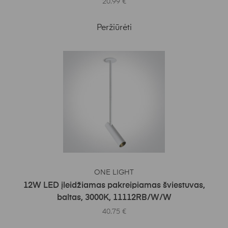
20.99
€
Peržiūrėti
Į KREPŠELĮ
ONE LIGHT
12W LED įleidžiamas pakreipiamas šviestuvas,
baltas, 3000K, 11112RB/W/W
40.75
€