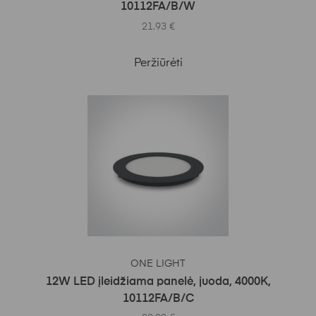
10112FA/B/W
21.93
€
Peržiūrėti
Į KREPŠELĮ
ONE LIGHT
12W LED įleidžiama panelė, juoda, 4000K,
10112FA/B/C