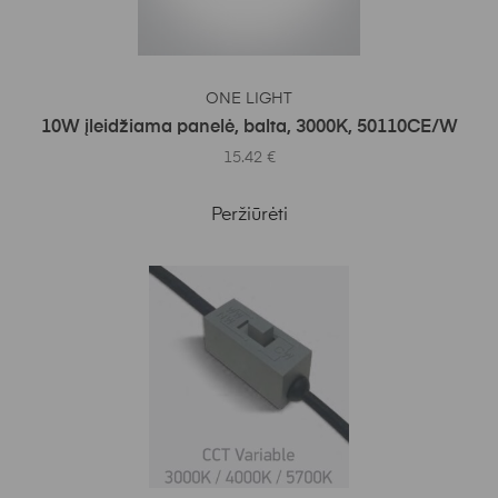
Į KREPŠELĮ
ONE LIGHT
10W įleidžiama panelė, balta, 3000K, 50110CE/W
15.42
€
Peržiūrėti