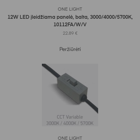
Į KREPŠELĮ
ONE LIGHT
12W LED įleidžiama panelė, balta, 3000/4000/5700K,
10112FA/W/V
22.89
€
Peržiūrėti
Į KREPŠELĮ
ONE LIGHT