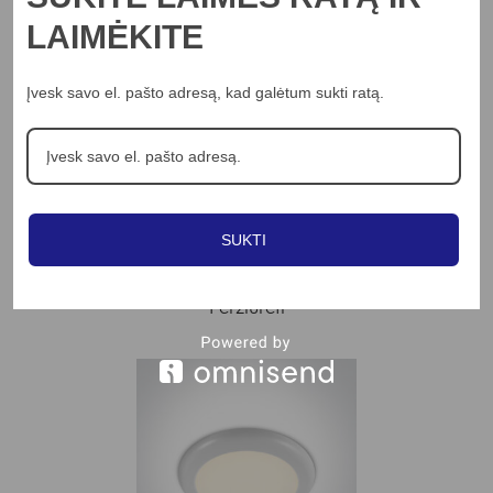
LAIMĖKITE
Įvesk savo el. pašto adresą, kad galėtum sukti ratą.
Į KREPŠELĮ
ONE LIGHT
15W LED įleidžiamas šviestuvas, baltas, 4000K,
10115CF/C
SUKTI
27.65
€
Peržiūrėti