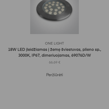
Į KREPŠELĮ
ONE LIGHT
18W LED įleidžiamas į žemę šviestuvas, plieno sp.,
3000K, IP67, dimeriuojamas, 69076D/W
66.69
€
Peržiūrėti