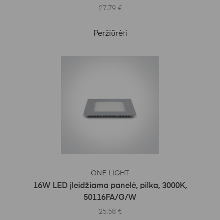
27.79
€
Peržiūrėti
Į KREPŠELĮ
ONE LIGHT
16W LED įleidžiama panelė, pilka, 3000K,
50116FA/G/W
25.58
€