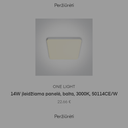
Peržiūrėti
Į KREPŠELĮ
ONE LIGHT
14W įleidžiama panelė, balta, 3000K, 50114CE/W
22.66
€
Peržiūrėti