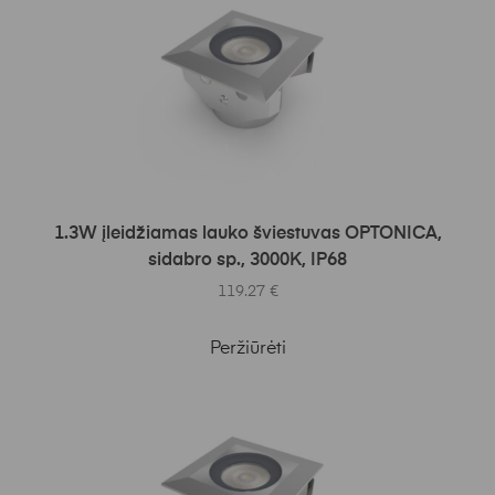
Į KREPŠELĮ
1.3W įleidžiamas lauko šviestuvas OPTONICA,
sidabro sp., 3000K, IP68
119.27
€
Peržiūrėti