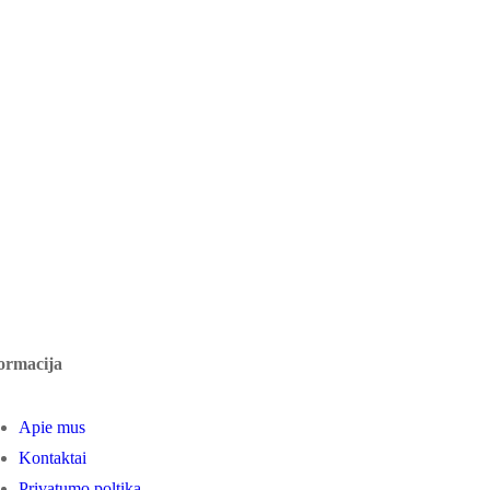
ormacija
Apie mus
Kontaktai
Privatumo poltika