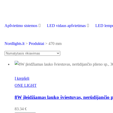
Apšvietimo sistemos
LED vidaus apšvietimas
LED lempu
Nordlights.lt
>
Produktai
>
470 mm
Į krepšelį
ONE LIGHT
8W įleidžiamas lauko šviestuvas, nerūdijančio 
83.34
€