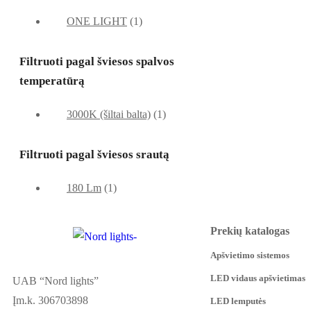
ONE LIGHT
(1)
Filtruoti pagal šviesos spalvos
temperatūrą
3000K (šiltai balta)
(1)
Filtruoti pagal šviesos srautą
180 Lm
(1)
Prekių katalogas
Apšvietimo sistemos
LED vidaus apšvietimas
UAB “Nord lights”
Įm.k. 306703898
LED lemputės