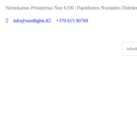
Nemokamas Pristatymas Nuo €100
|
Papildomos Nuolaidos Didel
info@nordlights.lt
+370 615 90769