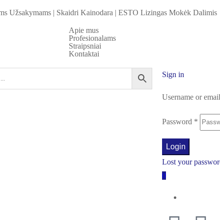
iems Užsakymams
|
Skaidri Kainodara
|
ESTO Lizingas Mokėk Dalimis
Apie mus
Profesionalams
Straipsniai
Kontaktai
Sign in
Username or emai
Password
*
Login
Lost your passwo
0