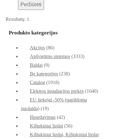
Peržiūrėti
Rezultatų: 1
Produkto kategorijos
Akcijos
(86)
Apšvietimo sistemos
(3333)
Baldai
(9)
Be kategorijos
(238)
Catalog
(1918)
Elektros instaliacijos prekės
(1040)
EU tiekejai -50% (papildoma
nuolaida)
(19)
Išpardavimas
(42)
Kištukiniai lizdai
(56)
Kištukiniai lizdai, Kištukiniai lizdai