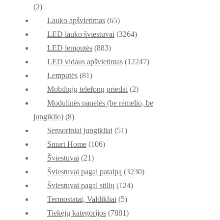
(2)
Lauko apšvietimas
(65)
LED lauko šviestuvai
(3264)
LED lemputės
(883)
LED vidaus apšvietimas
(12247)
Lemputės
(81)
Mobiliųjų telefonų priedai
(2)
Modulinės panelės (be rėmelio, be
jungiklio)
(8)
Sensoriniai jungikliai
(51)
Smart Home
(106)
Šviestuvai
(21)
Šviestuvai pagal patalpą
(3230)
Šviestuvai pagal stilių
(124)
Termostatai, Valdikliai
(5)
Tiekėjų kategorijos
(7881)