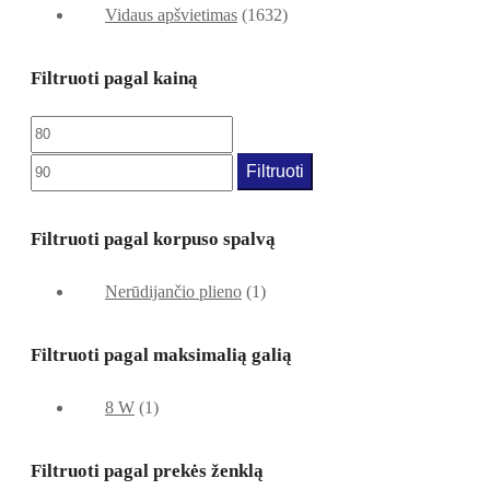
Vidaus apšvietimas
(1632)
Filtruoti pagal kainą
Filtruoti
Filtruoti pagal korpuso spalvą
Nerūdijančio plieno
(1)
Filtruoti pagal maksimalią galią
8 W
(1)
Filtruoti pagal prekės ženklą