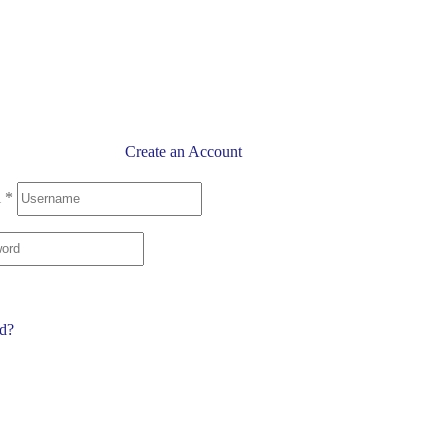
Create an Account
l
*
rd?