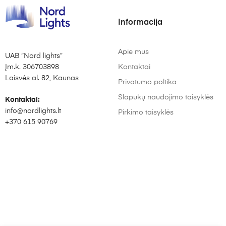
Informacija
Apie mus
UAB “Nord lights”
Įm.k. 306703898
Kontaktai
Laisvės al. 82, Kaunas
Privatumo poltika
Slapukų naudojimo taisyklės
Kontaktai:
info@nordlights.lt
Pirkimo taisyklės
+370 615 90769