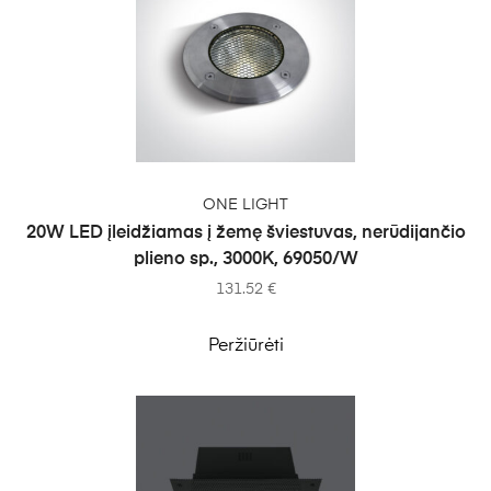
Į KREPŠELĮ
ONE LIGHT
20W LED įleidžiamas į žemę šviestuvas, nerūdijančio
plieno sp., 3000K, 69050/W
131.52
€
Peržiūrėti