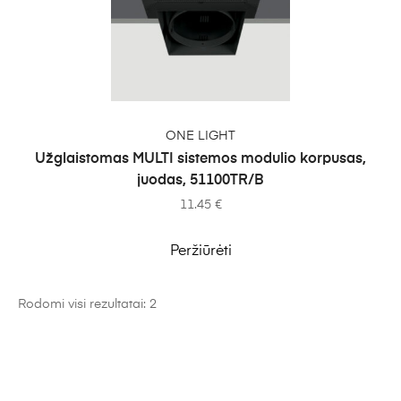
Į KREPŠELĮ
ONE LIGHT
Užglaistomas MULTI sistemos modulio korpusas,
juodas, 51100TR/B
11.45
€
Peržiūrėti
Rodomi visi rezultatai: 2