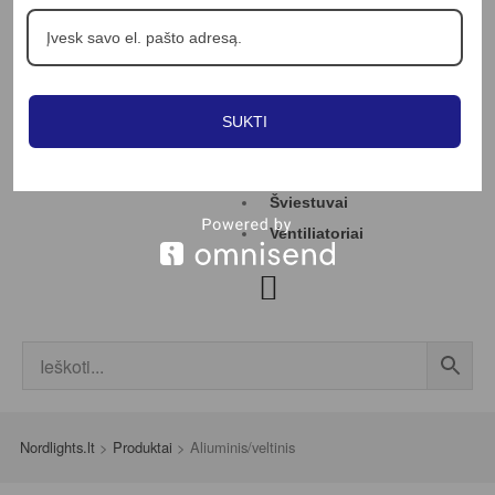
Apie mus
Profesionalams
Straipsniai
Kontaktai
SUKTI
Jungikliai
LED juostos
Šviestuvai
Ventiliatoriai
Nordlights.lt
>
Produktai
>
Aliuminis/veltinis