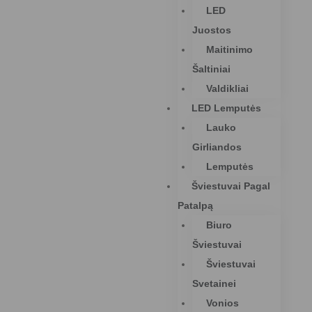
LED
Juostos
Maitinimo
Šaltiniai
Valdikliai
LED Lemputės
Lauko
Girliandos
Lemputės
Šviestuvai Pagal
Patalpą
Biuro
Šviestuvai
Šviestuvai
Svetainei
Vonios