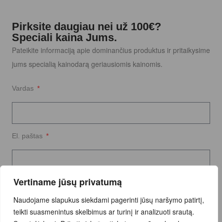
Pirksite daugiau nei už 100€?
Speciali kaina Jums.
Pateikite informaciją apie dominančius produktus ir pritaikysime
jums specialią kainodarą geriausiomis kainomis.
Vardas
El. paštas
Vertiname jūsų privatumą
Užklausos tekstas
Naudojame slapukus siekdami pagerinti jūsų naršymo patirtį,
teikti suasmenintus skelbimus ar turinį ir analizuoti srautą.