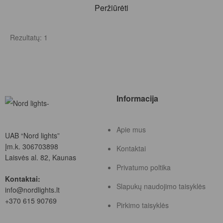
Peržiūrėti
Rezultatų: 1
Informacija
Apie mus
UAB “Nord lights”
Įm.k. 306703898
Kontaktai
Laisvės al. 82, Kaunas
Privatumo poltika
Kontaktai:
Slapukų naudojimo taisyklės
info@nordlights.lt
+370 615 90769
Pirkimo taisyklės