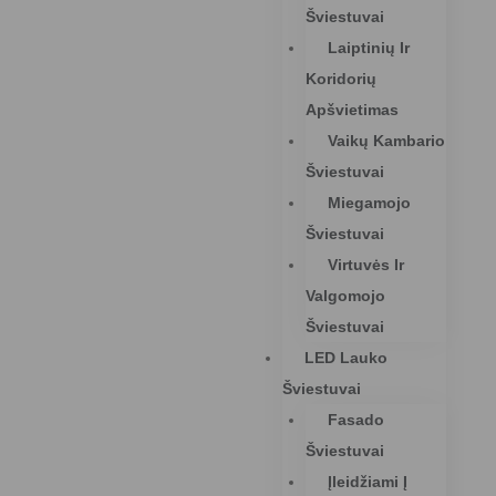
Šviestuvai
Laiptinių Ir
Koridorių
Apšvietimas
Vaikų Kambario
Šviestuvai
Miegamojo
Šviestuvai
Virtuvės Ir
Valgomojo
Šviestuvai
LED Lauko
Šviestuvai
Fasado
Šviestuvai
Įleidžiami Į