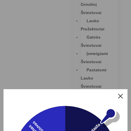
Grindinį
Šviestuvai
Lauko
Prožektoriai
Gatvės
Šviestuvai
Įsmeigiami
Šviestuvai
Pastatomi
Lauko
Šviestuvai
Baseinų
Šviestuvai
Elektros
Instaliacijos
s
Prekės