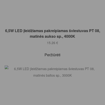
Į KREPŠELĮ
6,5W LED įleidžiamas pakreipiamas šviestuvas PT 08,
matinės aukso sp., 4000K
15.26
€
Peržiūrėti