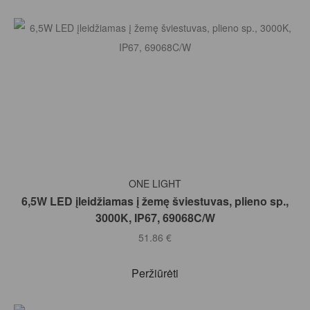
Į KREPŠELĮ
ONE LIGHT
6,5W LED įleidžiamas į žemę šviestuvas, plieno sp.,
3000K, IP67, 69068C/W
51.86
€
Peržiūrėti