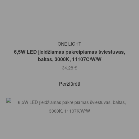
Į KREPŠELĮ
ONE LIGHT
6,5W LED įleidžiamas pakreipiamas šviestuvas,
baltas, 3000K, 11107C/W/W
34.28
€
Peržiūrėti