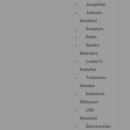
Jungikliai
Judesio
Davikliai
Kameros
Rėlės
Saulės
Baterijos
Laidai Ir
Kabeliai
Tvirtinimo
Detalės
Elektrinis
Šildymas
LED
Moduliai
Žibintuvėliai