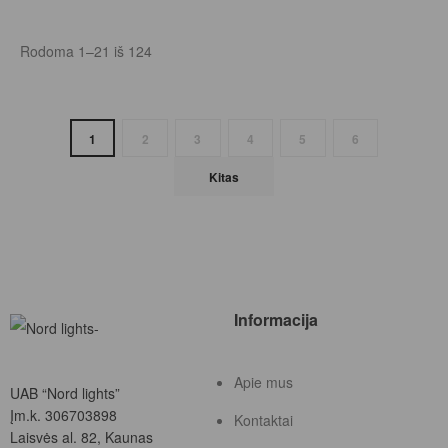
Rodoma 1–21 iš 124
1
2
3
4
5
6
Kitas
Informacija
Apie mus
UAB “Nord lights”
Įm.k. 306703898
Kontaktai
Laisvės al. 82, Kaunas