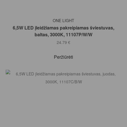
Į KREPŠELĮ
ONE LIGHT
6,5W LED įleidžiamas pakreipiamas šviestuvas,
baltas, 3000K, 11107P/W/W
24.79
€
Peržiūrėti