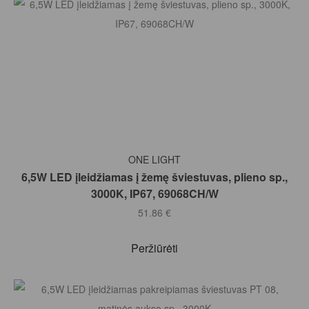
Į KREPŠELĮ
ONE LIGHT
6,5W LED įleidžiamas į žemę šviestuvas, plieno sp.,
3000K, IP67, 69068CH/W
51.86
€
Peržiūrėti