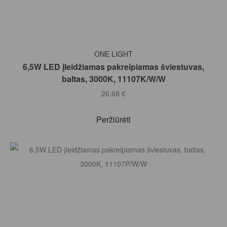
Į KREPŠELĮ
ONE LIGHT
6,5W LED įleidžiamas pakreipiamas šviestuvas,
baltas, 3000K, 11107K/W/W
26.68
€
Peržiūrėti