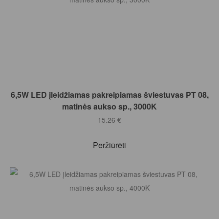
Į KREPŠELĮ
6,5W LED įleidžiamas pakreipiamas šviestuvas PT 08,
matinės aukso sp., 3000K
15.26
€
Peržiūrėti