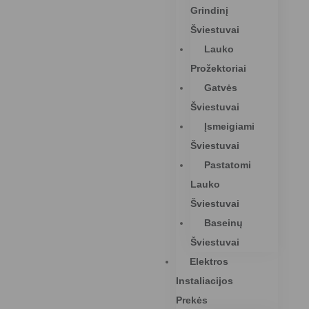
Grindinį
Šviestuvai
Lauko
Prožektoriai
Gatvės
Šviestuvai
Įsmeigiami
Šviestuvai
Pastatomi
Lauko
Šviestuvai
Baseinų
Šviestuvai
Elektros
Instaliacijos
Prekės