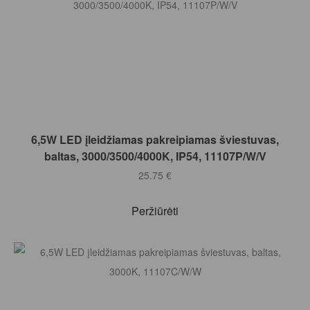
Į KREPŠELĮ
6,5W LED įleidžiamas pakreipiamas šviestuvas,
baltas, 3000/3500/4000K, IP54, 11107P/W/V
25.75
€
Peržiūrėti