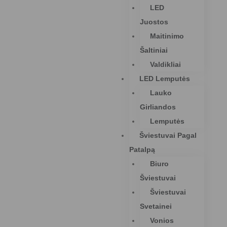
LED
Juostos
Maitinimo
Šaltiniai
Valdikliai
LED Lemputės
Lauko
Girliandos
Lemputės
Šviestuvai Pagal
Patalpą
Biuro
Šviestuvai
Šviestuvai
Svetainei
Vonios