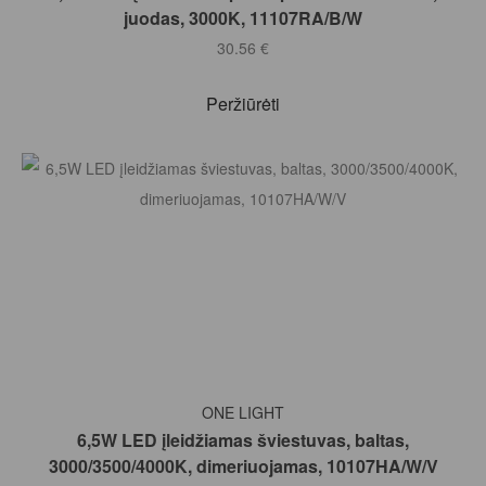
juodas, 3000K, 11107RA/B/W
30.56
€
Peržiūrėti
Į KREPŠELĮ
ONE LIGHT
6,5W LED įleidžiamas šviestuvas, baltas,
3000/3500/4000K, dimeriuojamas, 10107HA/W/V