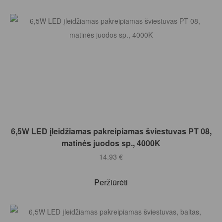
Į KREPŠELĮ
6,5W LED įleidžiamas pakreipiamas šviestuvas PT 08,
matinės juodos sp., 4000K
14.93
€
Peržiūrėti