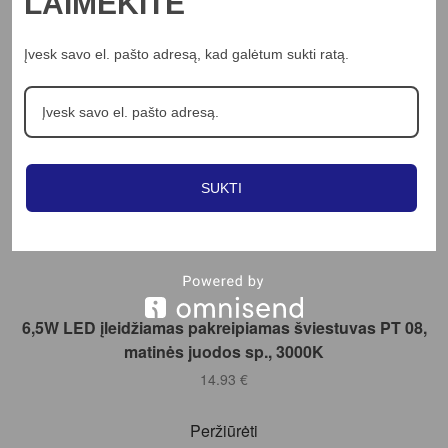
LAIMĖKITE
Peržiūrėti
Įvesk savo el. pašto adresą, kad galėtum sukti ratą.
SUKTI
Į KREPŠELĮ
6,5W LED įleidžiamas pakreipiamas šviestuvas PT 08,
matinės juodos sp., 3000K
14.93
€
Peržiūrėti