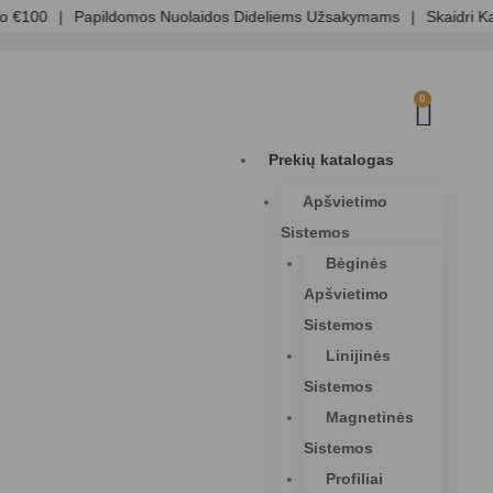
00
|
Papildomos Nuolaidos Dideliems Užsakymams
|
Skaidri Kainod
0
Prekių katalogas
Apšvietimo
Sistemos
Bėginės
Apšvietimo
Sistemos
Linijinės
Sistemos
Magnetinės
Sistemos
Profiliai