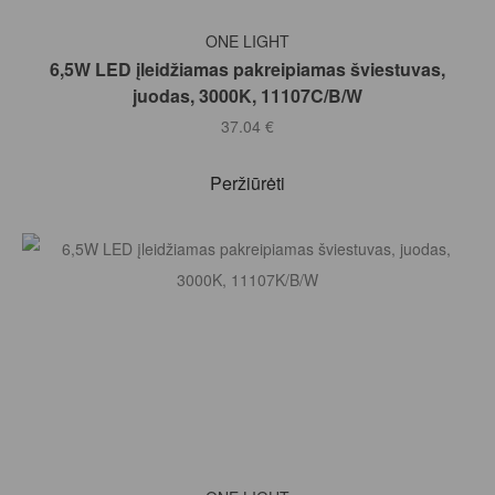
Į KREPŠELĮ
ONE LIGHT
6,5W LED įleidžiamas pakreipiamas šviestuvas,
juodas, 3000K, 11107C/B/W
37.04
€
Peržiūrėti
Į KREPŠELĮ