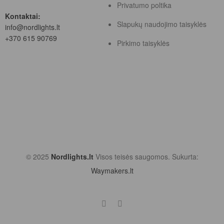
Privatumo poltika
Kontaktai:
Slapukų naudojimo taisyklės
info@nordlights.lt
+370 615 90769
Pirkimo taisyklės
© 2025
Nordlights.lt
Visos teisės saugomos. Sukurta:
Waymakers.lt