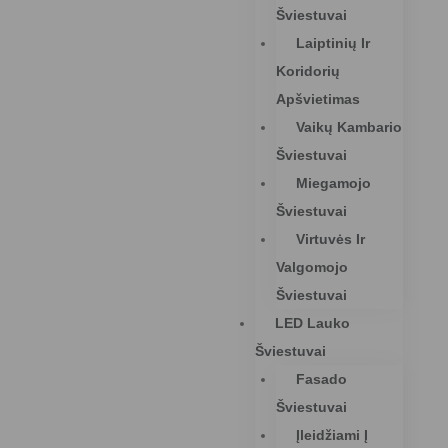
Šviestuvai
Laiptinių Ir
Koridorių
Apšvietimas
Vaikų Kambario
Šviestuvai
Miegamojo
Šviestuvai
Virtuvės Ir
Valgomojo
Šviestuvai
LED Lauko
Šviestuvai
Fasado
Šviestuvai
Įleidžiami Į