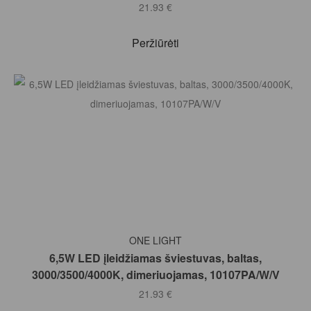
21.93
€
Peržiūrėti
Į KREPŠELĮ
ONE LIGHT
6,5W LED įleidžiamas šviestuvas, baltas,
3000/3500/4000K, dimeriuojamas, 10107PA/W/V
21.93
€