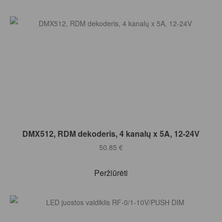
Į KREPŠELĮ
DMX512, RDM dekoderis, 4 kanalų x 5A, 12-24V
50.85
€
Peržiūrėti