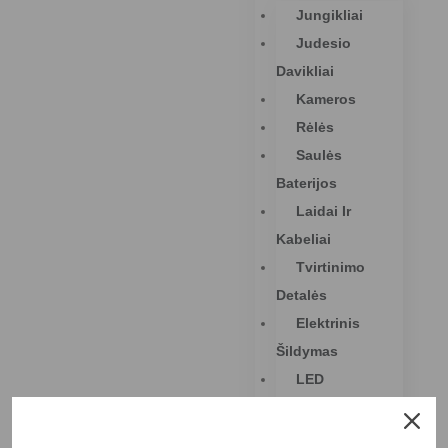
Jungikliai
Judesio
Davikliai
Kameros
Rėlės
Saulės
Baterijos
Laidai Ir
Kabeliai
Tvirtinimo
Detalės
Elektrinis
Šildymas
LED
Moduliai
Žibintuvėliai