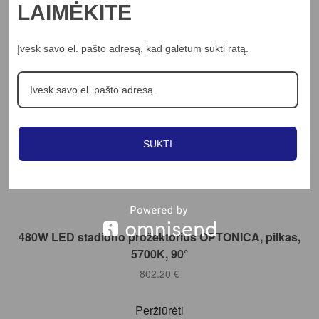
LAIMĖKITE
Filter
Įvesk savo el. pašto adresą, kad galėtum sukti ratą.
SUKTI
Į KREPŠELĮ
480W LED stadiono prožektorius OPTONICA, pilkas,
5700K, 90°
802.20
€
Peržiūrėti