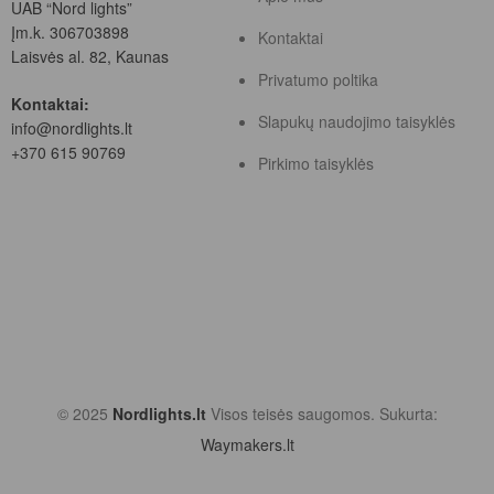
UAB “Nord lights”
Įm.k. 306703898
Kontaktai
Laisvės al. 82, Kaunas
Privatumo poltika
Kontaktai:
Slapukų naudojimo taisyklės
info@nordlights.lt
+370 615 90769
Pirkimo taisyklės
© 2025
Nordlights.lt
Visos teisės saugomos. Sukurta:
Waymakers.lt