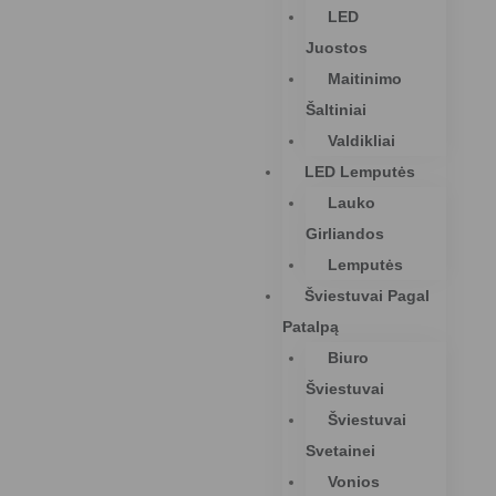
LED
Juostos
Maitinimo
Šaltiniai
Valdikliai
LED Lemputės
Lauko
Girliandos
Lemputės
Šviestuvai Pagal
Patalpą
Biuro
Šviestuvai
Šviestuvai
Svetainei
Vonios