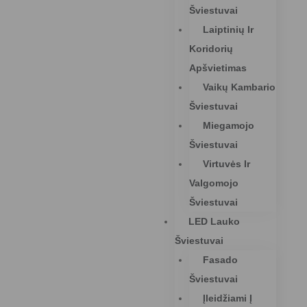
Šviestuvai
Laiptinių Ir
Koridorių
Apšvietimas
Vaikų Kambario
Šviestuvai
Miegamojo
Šviestuvai
Virtuvės Ir
Valgomojo
Šviestuvai
LED Lauko
Šviestuvai
Fasado
Šviestuvai
Įleidžiami Į