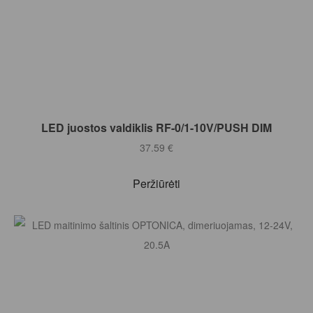
Į KREPŠELĮ
LED juostos valdiklis RF-0/1-10V/PUSH DIM
37.59
€
Peržiūrėti