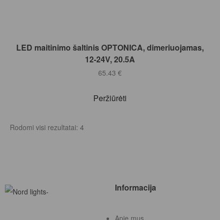
Į KREPŠELĮ
LED maitinimo šaltinis OPTONICA, dimeriuojamas,
12-24V, 20.5A
65.43
€
Peržiūrėti
Rodomi visi rezultatai: 4
Informacija
Apie mus