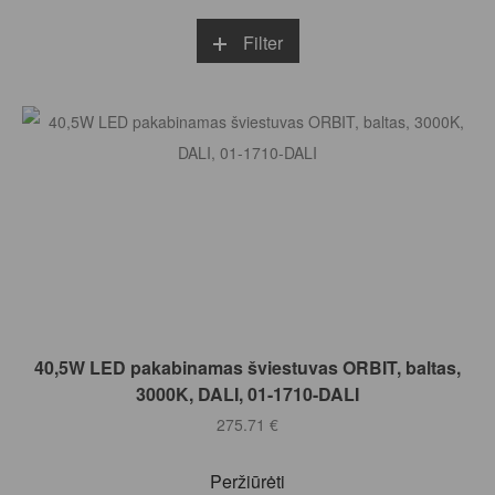
Filter
Į KREPŠELĮ
40,5W LED pakabinamas šviestuvas ORBIT, baltas,
3000K, DALI, 01-1710-DALI
275.71
€
Peržiūrėti