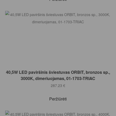
Į KREPŠELĮ
40,5W LED paviršinis šviestuvas ORBIT, bronzos sp.,
3000K, dimeriuojamas, 01-1703-TRIAC
287.23
€
Peržiūrėti