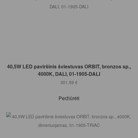
Į KREPŠELĮ
40,5W LED paviršinis šviestuvas ORBIT, bronzos sp.,
4000K, DALI, 01-1905-DALI
301.59
€
Peržiūrėti