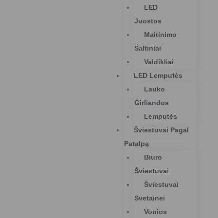
LED
Juostos
Maitinimo
Šaltiniai
Valdikliai
LED Lemputės
Lauko
Girliandos
Lemputės
Šviestuvai Pagal
Patalpą
Biuro
Šviestuvai
Šviestuvai
Svetainei
Vonios