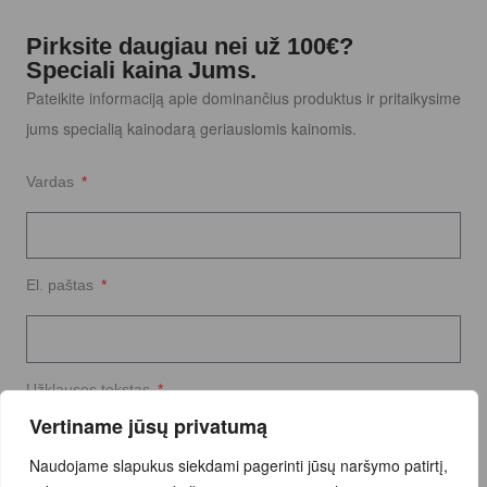
Pirksite daugiau nei už 100€?
Speciali kaina Jums.
Pateikite informaciją apie dominančius produktus ir pritaikysime
jums specialią kainodarą geriausiomis kainomis.
Vardas
El. paštas
Užklausos tekstas
Vertiname jūsų privatumą
Naudojame slapukus siekdami pagerinti jūsų naršymo patirtį,