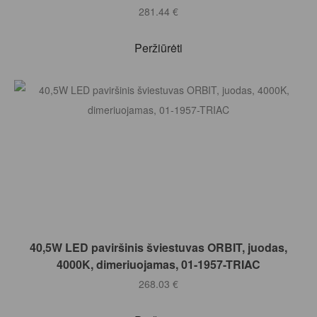
281.44
€
Peržiūrėti
Į KREPŠELĮ
40,5W LED paviršinis šviestuvas ORBIT, juodas,
4000K, dimeriuojamas, 01-1957-TRIAC
268.03
€