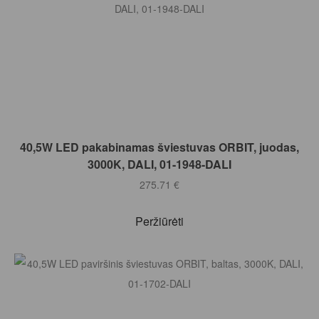
Į KREPŠELĮ
40,5W LED pakabinamas šviestuvas ORBIT, juodas,
3000K, DALI, 01-1948-DALI
275.71
€
Peržiūrėti