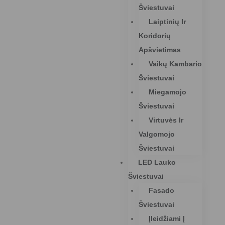
Šviestuvai
Laiptinių Ir
Koridorių
Apšvietimas
Vaikų Kambario
Šviestuvai
Miegamojo
Šviestuvai
Virtuvės Ir
Valgomojo
Šviestuvai
LED Lauko
Šviestuvai
Fasado
Šviestuvai
Įleidžiami Į