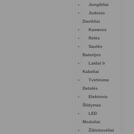
Jungikliai
Judesio
Davikliai
Kameros
Rėlės
Saulės
Baterijos
Laidai Ir
Kabeliai
Tvirtinimo
Detalės
Elektrinis
Šildymas
LED
Moduliai
Žibintuvėliai