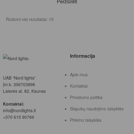
Peržiūrėti
Rodomi visi rezultatai: 15
Informacija
Apie mus
UAB “Nord lights”
Įm.k. 306703898
Kontaktai
Laisvės al. 82, Kaunas
Privatumo poltika
Kontaktai:
Slapukų naudojimo taisyklės
info@nordlights.lt
+370 615 90769
Pirkimo taisyklės