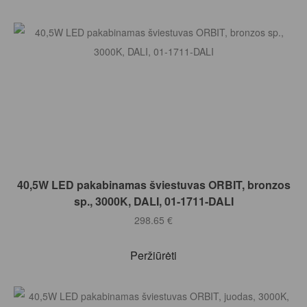
Į KREPŠELĮ
40,5W LED pakabinamas šviestuvas ORBIT, bronzos
sp., 3000K, DALI, 01-1711-DALI
298.65
€
Peržiūrėti