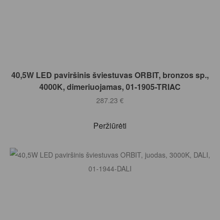
Į KREPŠELĮ
40,5W LED paviršinis šviestuvas ORBIT, bronzos sp.,
4000K, dimeriuojamas, 01-1905-TRIAC
287.23
€
Peržiūrėti