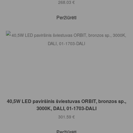
268.03
€
Peržiūrėti
Į KREPŠELĮ
40,5W LED paviršinis šviestuvas ORBIT, bronzos sp.,
3000K, DALI, 01-1703-DALI
301.59
€
Peržiūrėti