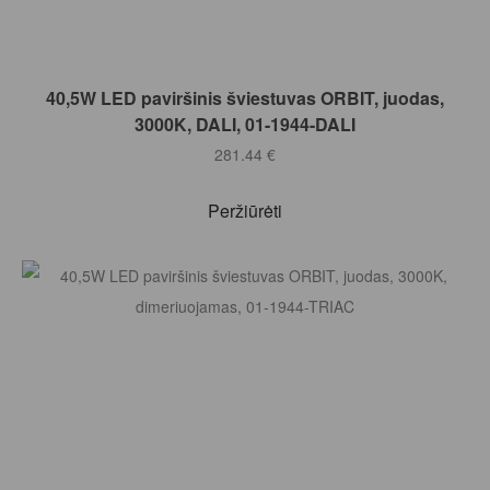
Į KREPŠELĮ
40,5W LED paviršinis šviestuvas ORBIT, juodas,
3000K, DALI, 01-1944-DALI
281.44
€
Peržiūrėti