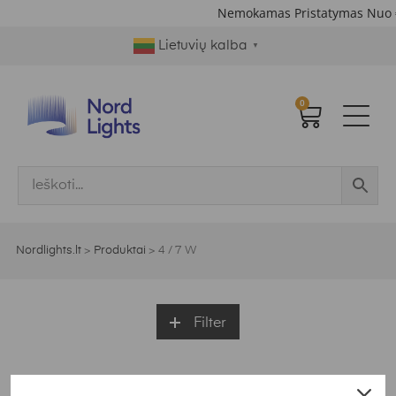
Nemokamas Pristatymas Nuo 
Lietuvių kalba
▼
0
Nordlights.lt
>
Produktai
>
4 / 7 W
Filter