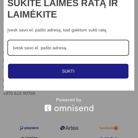
SUKITE LAIMĖS RATĄ IR
LAIMĖKITE
Įvesk savo el. pašto adresą, kad galėtum sukti ratą.
Informacija
Apie mus
UAB “Nord lights”
Įm.k. 306703898
Kontaktai
Laisvės al. 82, Kaunas
Privatumo poltika
SUKTI
Slapukų naudojimo taisyklės
Kontaktai:
info@nordlights.lt
Pirkimo taisyklės
+370 615 90769