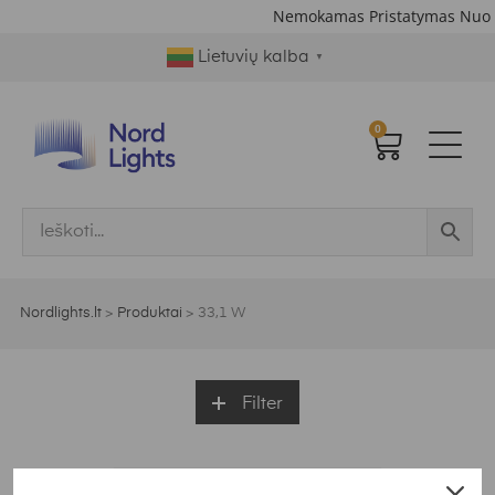
Nemokamas Pristatymas Nuo 
Lietuvių kalba
▼
0
Nordlights.lt
>
Produktai
>
33,1 W
Filter