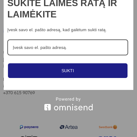
SUKITE LAIMĖS RATĄ IR
LAIMĖKITE
Įvesk savo el. pašto adresą, kad galėtum sukti ratą.
Informacija
Apie mus
UAB “Nord lights”
Įm.k. 306703898
Kontaktai
Laisvės al. 82, Kaunas
Privatumo poltika
SUKTI
Slapukų naudojimo taisyklės
Kontaktai:
info@nordlights.lt
Pirkimo taisyklės
+370 615 90769