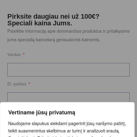
Pirksite daugiau nei už 100€?
Speciali kaina Jums.
Pateikite informaciją apie dominančius produktus ir pritaikysime
jums specialią kainodarą geriausiomis kainomis.
Vardas
El. paštas
Vertiname jūsų privatumą
Užklausos tekstas
Naudojame slapukus siekdami pagerinti jūsų naršymo patirtį,
teikti suasmenintus skelbimus ar turinį ir analizuoti srautą.