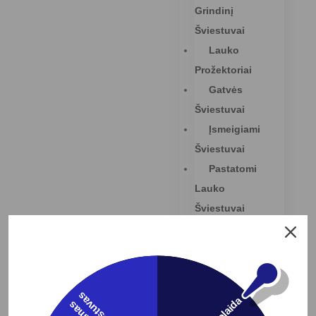
Grindinį
Šviestuvai
Lauko
Prožektoriai
Gatvės
Šviestuvai
Įsmeigiami
Šviestuvai
Pastatomi
Lauko
Šviestuvai
Baseinų
Šviestuvai
Elektros
Instaliacijos
s
Prekės