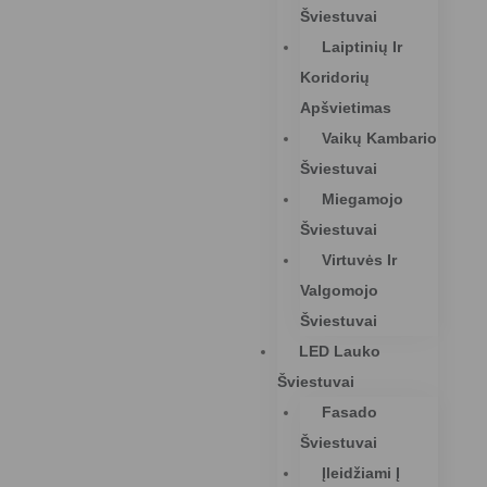
Šviestuvai
Laiptinių Ir
Koridorių
Apšvietimas
Vaikų Kambario
Šviestuvai
Miegamojo
Šviestuvai
Virtuvės Ir
Valgomojo
Šviestuvai
LED Lauko
Šviestuvai
Fasado
Šviestuvai
Įleidžiami Į