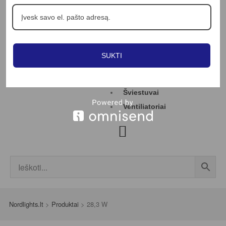
Apie mus
Profesionalams
Straipsniai
Kontaktai
SUKTI
Jungikliai
LED juostos
Šviestuvai
Ventiliatoriai
Nordlights.lt
>
Produktai
>
28,3 W