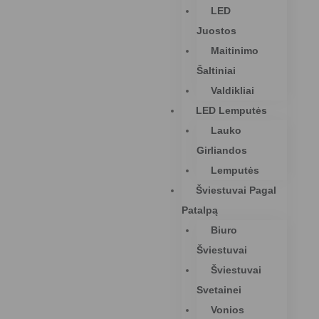
LED
Juostos
Maitinimo
Šaltiniai
Valdikliai
LED Lemputės
Lauko
Girliandos
Lemputės
Šviestuvai Pagal
Patalpą
Biuro
Šviestuvai
Šviestuvai
Svetainei
Vonios