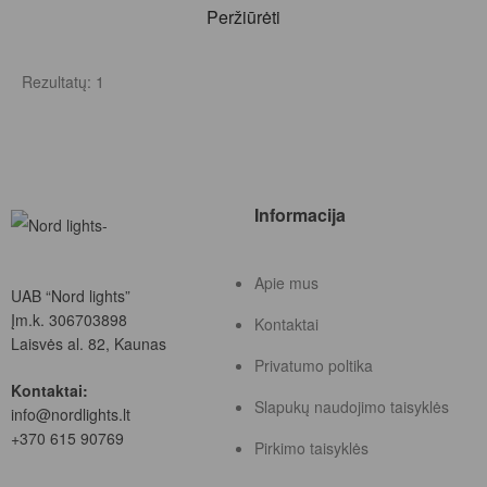
Peržiūrėti
Rezultatų: 1
Informacija
Apie mus
UAB “Nord lights”
Įm.k. 306703898
Kontaktai
Laisvės al. 82, Kaunas
Privatumo poltika
Kontaktai:
Slapukų naudojimo taisyklės
info@nordlights.lt
+370 615 90769
Pirkimo taisyklės