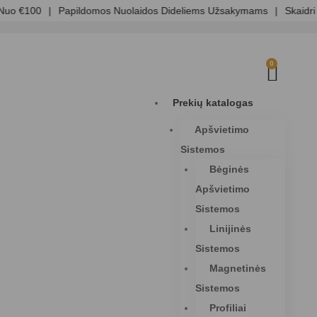
uo €100
|
Papildomos Nuolaidos Dideliems Užsakymams
|
Skaidri K
0
Prekių katalogas
Apšvietimo
Sistemos
Bėginės
Apšvietimo
Sistemos
Linijinės
Sistemos
Magnetinės
Sistemos
Profiliai