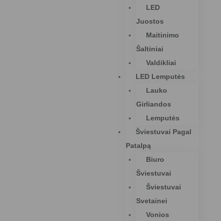
LED
Juostos
Maitinimo
Šaltiniai
Valdikliai
LED Lemputės
Lauko
Girliandos
Lemputės
Šviestuvai Pagal
Patalpą
Biuro
Šviestuvai
Šviestuvai
Svetainei
Vonios