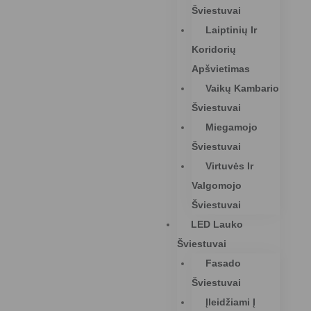
Šviestuvai
Laiptinių Ir
Koridorių
Apšvietimas
Vaikų Kambario
Šviestuvai
Miegamojo
Šviestuvai
Virtuvės Ir
Valgomojo
Šviestuvai
LED Lauko
Šviestuvai
Fasado
Šviestuvai
Įleidžiami Į