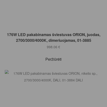
Į KREPŠELĮ
176W LED pakabinamas šviestuvas ORION, juodas,
2700/3000/4000K, dimeriuojamas, 01-3885
998.06
€
Peržiūrėti