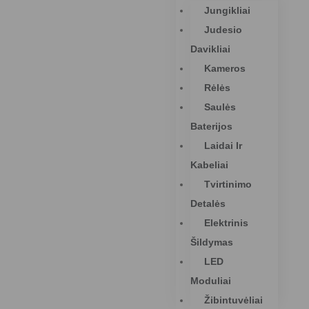
Jungikliai
Judesio
Davikliai
Kameros
Rėlės
Saulės
Baterijos
Laidai Ir
Kabeliai
Tvirtinimo
Detalės
Elektrinis
Šildymas
LED
Moduliai
Žibintuvėliai