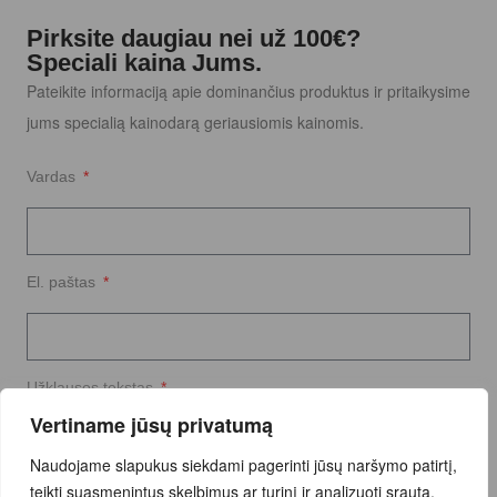
Pirksite daugiau nei už 100€?
Speciali kaina Jums.
Pateikite informaciją apie dominančius produktus ir pritaikysime
jums specialią kainodarą geriausiomis kainomis.
Vardas
El. paštas
Užklausos tekstas
Vertiname jūsų privatumą
Naudojame slapukus siekdami pagerinti jūsų naršymo patirtį,
teikti suasmenintus skelbimus ar turinį ir analizuoti srautą.