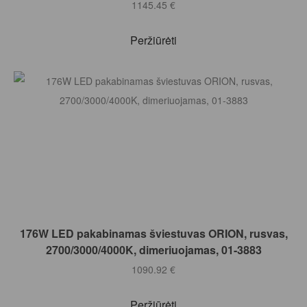
1145.45
€
Peržiūrėti
Į KREPŠELĮ
176W LED pakabinamas šviestuvas ORION, rusvas,
2700/3000/4000K, dimeriuojamas, 01-3883
1090.92
€
Peržiūrėti