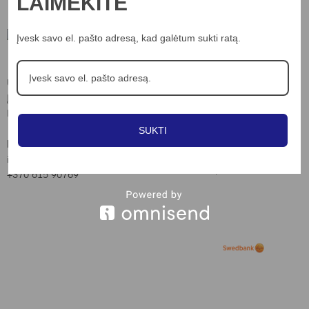
LAIMĖKITE
Įvesk savo el. pašto adresą, kad galėtum sukti ratą.
Informacija
UAB “Nord lights”
Apie mus
Įm.k. 306703898
Kontaktai
Laisvės al. 82, Kaunas
Privatumo poltika
SUKTI
Kontaktai:
Slapukų naudojimo taisyklės
info@nordlights.lt
Pirkimo taisyklės
+370 615 90769