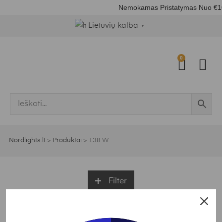
Nemokamas Pristatymas Nuo €1
Lietuvių kalba
▼
0
Nordlights.lt
>
Produktai
>
138 W
Filter