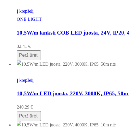
Į krepšelį
ONE LIGHT
10,5W/m lanksti COB LED juosta, 24V, IP20,
32.41
€
Peržiūrėti
Į krepšelį
10,5W/m LED juosta, 220V, 3000K, IP65, 50m 
240.29
€
Peržiūrėti