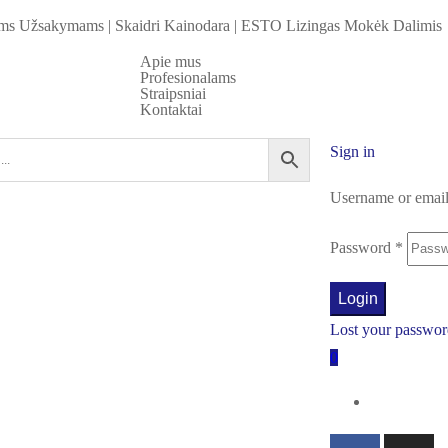
iems Užsakymams
|
Skaidri Kainodara
|
ESTO Lizingas Mokėk Dalimis
Apie mus
Profesionalams
Straipsniai
Kontaktai
Sign in
Username or emai
Password
*
Login
Lost your passwo
0