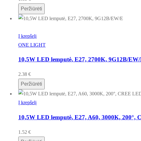
Peržiūrėti
Į krepšelį
ONE LIGHT
10,5W LED lemputė, E27, 2700K, 9G12B/EW
2.38
€
Peržiūrėti
Į krepšelį
10,5W LED lemputė, E27, A60, 3000K, 200°,
1.52
€