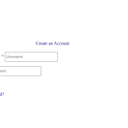
Create an Account
l
*
rd?