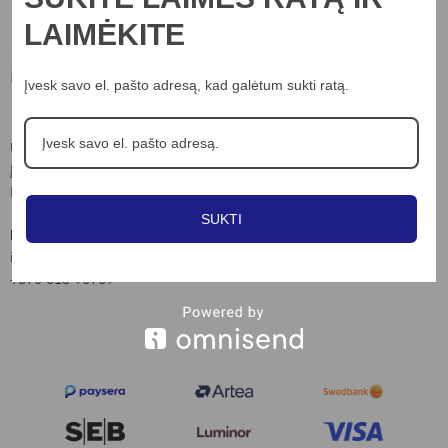
LAIMĖKITE
Informacija
Įvesk savo el. pašto adresą, kad galėtum sukti ratą.
Apie mus
UAB “Nord lights”
Įm.k. 306703898
Kontaktai
Laisvės al. 82, Kaunas
Privatumo poltika
SUKTI
Slapukų naudojimo taisyklės
Kontaktai:
info@nordlights.lt
Pirkimo taisyklės
+370 615 90769