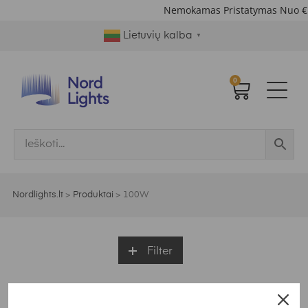
Nemokamas Pristatymas Nuo €
Lietuvių kalba
▼
0
Nordlights.lt
>
Produktai
>
100W
Filter