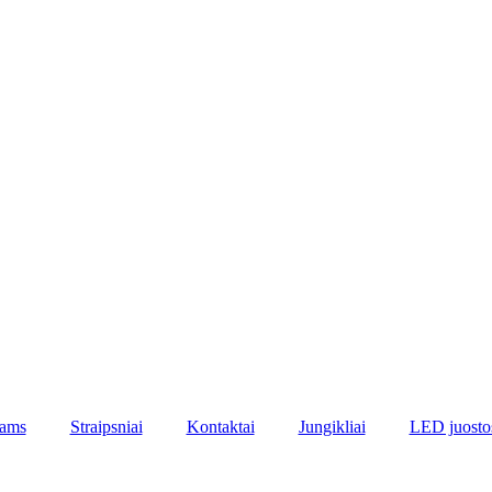
lams
Straipsniai
Kontaktai
Jungikliai
LED juosto