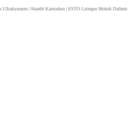
ems Užsakymams
|
Skaidri Kainodara
|
ESTO Lizingas Mokėk Dalimis