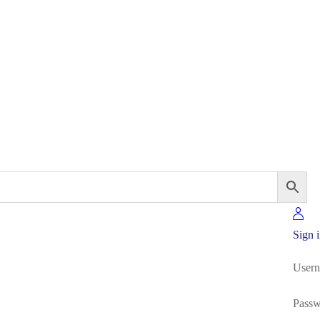
Sign 
Usern
Pass