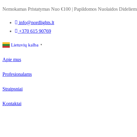
Nemokamas Pristatymas Nuo €100
|
Papildomos Nuolaidos Dideli
info@nordlights.lt
+370 615 90769
Lietuvių kalba
▼
Apie mus
Profesionalams
Straipsniai
Kontaktai