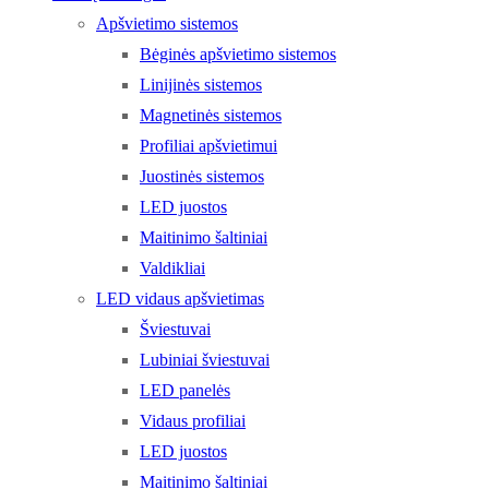
Apšvietimo sistemos
Bėginės apšvietimo sistemos
Linijinės sistemos
Magnetinės sistemos
Profiliai apšvietimui
Juostinės sistemos
LED juostos
Maitinimo šaltiniai
Valdikliai
LED vidaus apšvietimas
Šviestuvai
Lubiniai šviestuvai
LED panelės
Vidaus profiliai
LED juostos
Maitinimo šaltiniai