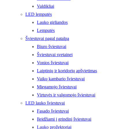
Valdikliai
LED lemputės
Lauko girliandos
Lemputės
Šviestuvai pagal patalpą
Biuro šviestuvai
Šviestuvai svetainei
Vonios šviestuvai
Laiptinių ir koridorių apšvietimas
Vaikų kambario šviestuvai
Miegamojo šviestuvai
Virtuvės ir valgomojo šviestuvai
LED lauko šviestuvai
Fasado šviestuvai
Įleidžiami į grindinį šviestuvai
Lauko prožektoriai