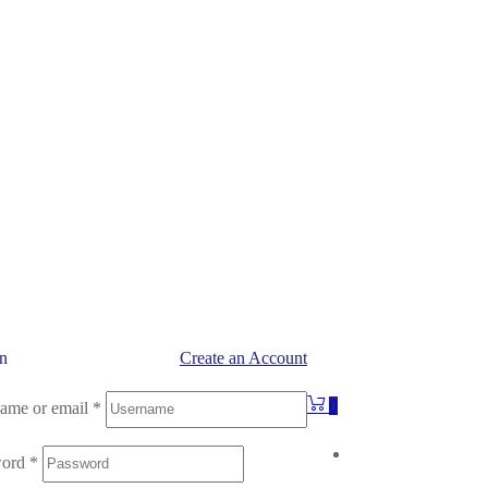
in
Create an Account
0
ame or email
*
word
*