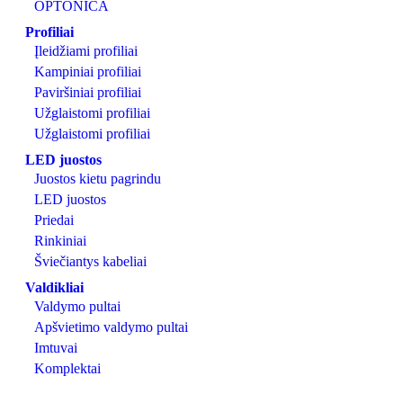
OPTONICA
Profiliai
Įleidžiami profiliai
Kampiniai profiliai
Paviršiniai profiliai
Užglaistomi profiliai
Užglaistomi profiliai
LED juostos
Juostos kietu pagrindu
LED juostos
Priedai
Rinkiniai
Šviečiantys kabeliai
Valdikliai
Valdymo pultai
Apšvietimo valdymo pultai
Imtuvai
Komplektai