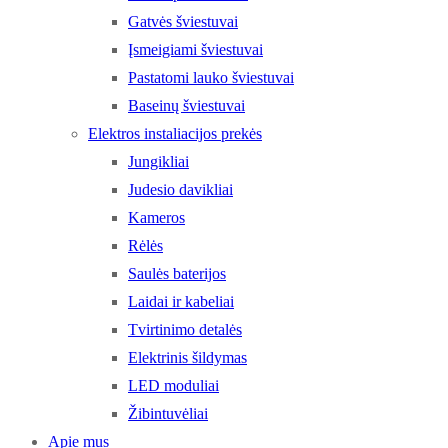
Gatvės šviestuvai
Įsmeigiami šviestuvai
Pastatomi lauko šviestuvai
Baseinų šviestuvai
Elektros instaliacijos prekės
Jungikliai
Judesio davikliai
Kameros
Rėlės
Saulės baterijos
Laidai ir kabeliai
Tvirtinimo detalės
Elektrinis šildymas
LED moduliai
Žibintuvėliai
Apie mus