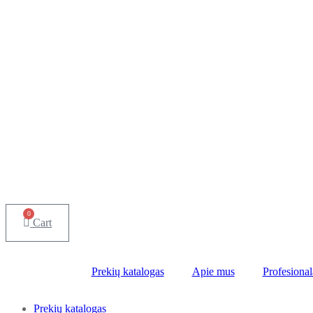
0
Cart
Prekių katalogas
Apie mus
Profesiona
Prekių katalogas