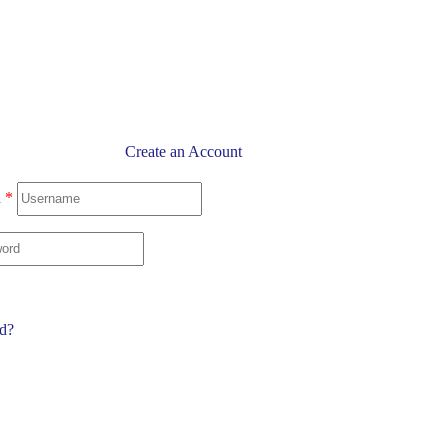
Create an Account
l
*
rd?