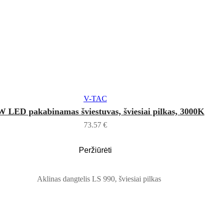
Į KREPŠELĮ
V-TAC
W LED pakabinamas šviestuvas, šviesiai pilkas, 3000K
73.57
€
Peržiūrėti