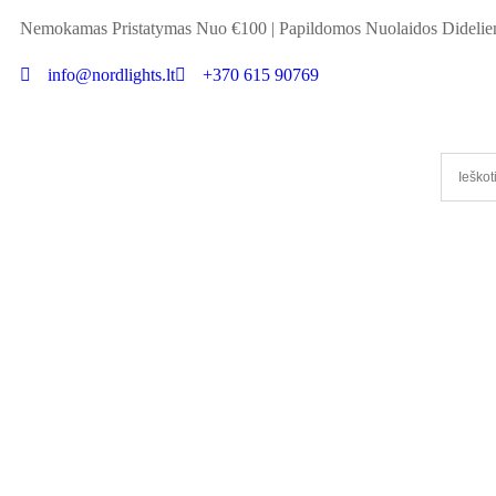
Nemokamas Pristatymas Nuo €100
|
Papildomos Nuolaidos Didel
info@nordlights.lt
+370 615 90769