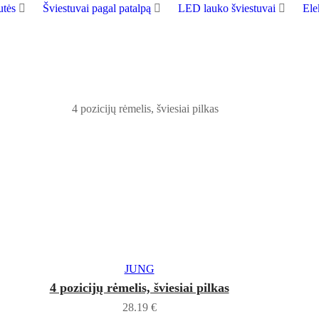
tės
Šviestuvai pagal patalpą
LED lauko šviestuvai
Ele
Į KREPŠELĮ
JUNG
4 pozicijų rėmelis, šviesiai pilkas
28.19
€