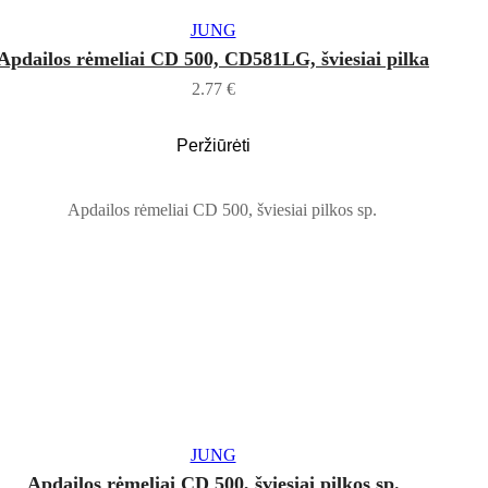
Į KREPŠELĮ
JUNG
Apdailos rėmeliai CD 500, CD581LG, šviesiai pilka
2.77
€
Peržiūrėti
Į KREPŠELĮ
JUNG
Apdailos rėmeliai CD 500, šviesiai pilkos sp.