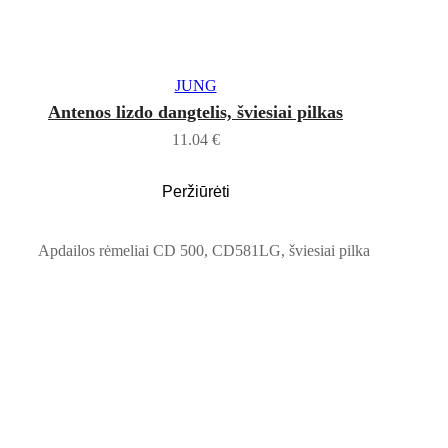
Į KREPŠELĮ
JUNG
Antenos lizdo dangtelis, šviesiai pilkas
11.04
€
Peržiūrėti