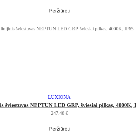
Peržiūrėti
Į KREPŠELĮ
LUXIONA
nis šviestuvas NEPTUN LED GRP, šviesiai pilkas, 4000K, 
247.48
€
Peržiūrėti