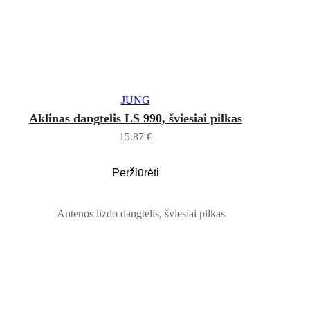
Į KREPŠELĮ
JUNG
Aklinas dangtelis LS 990, šviesiai pilkas
15.87
€
Peržiūrėti