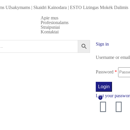
iems Užsakymams
|
Skaidri Kainodara
|
ESTO Lizingas Mokėk Dalimis
Apie mus
Profesionalams
Straipsniai
Kontaktai
Sign in
Username or emai
Password
*
Login
Lost your passwo
0