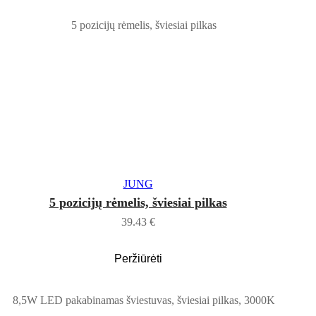
Į KREPŠELĮ
JUNG
5 pozicijų rėmelis, šviesiai pilkas
39.43
€
Peržiūrėti