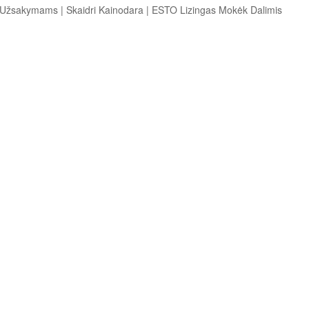
s Užsakymams
|
Skaidri Kainodara
|
ESTO Lizingas Mokėk Dalimis