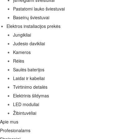
Įsmeigiami šviestuvai
Pastatomi lauko šviestuvai
Baseinų šviestuvai
Elektros instaliacijos prekės
Jungikliai
Judesio davikliai
Kameros
Rėlės
Saulės baterijos
Laidai ir kabeliai
Tvirtinimo detalės
Elektrinis šildymas
LED moduliai
Žibintuvėliai
Apie mus
Profesionalams