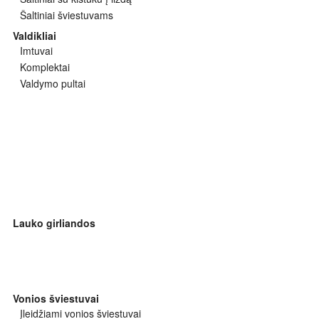
Šaltiniai šviestuvams
Valdikliai
Imtuvai
Komplektai
Valdymo pultai
Lauko girliandos
Vonios šviestuvai
Įleidžiami vonios šviestuvai