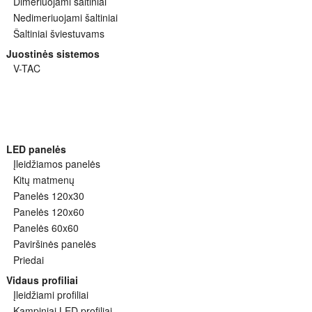
Dimeriuojami šaltiniai
Nedimeriuojami šaltiniai
Šaltiniai šviestuvams
Juostinės sistemos
V-TAC
LED panelės
Įleidžiamos panelės
Kitų matmenų
Panelės 120x30
Panelės 120x60
Panelės 60x60
Paviršinės panelės
Priedai
Vidaus profiliai
Įleidžiami profiliai
Kampiniai LED profiliai