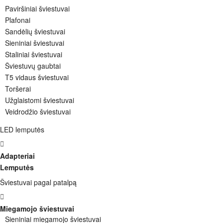
Paviršiniai šviestuvai
Plafonai
Sandėlių šviestuvai
Sieniniai šviestuvai
Staliniai šviestuvai
Šviestuvų gaubtai
T5 vidaus šviestuvai
Toršerai
Užglaistomi šviestuvai
Veidrodžio šviestuvai
LED lemputės
Adapteriai
Lemputės
Šviestuvai pagal patalpą
Miegamojo šviestuvai
Sieniniai miegamojo šviestuvai