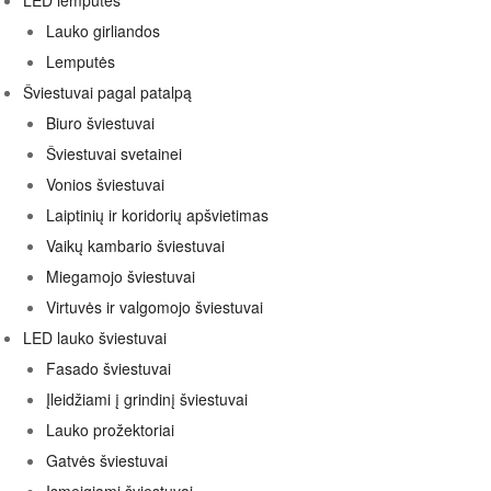
LED lemputės
Lauko girliandos
Lemputės
Šviestuvai pagal patalpą
Biuro šviestuvai
Šviestuvai svetainei
Vonios šviestuvai
Laiptinių ir koridorių apšvietimas
Vaikų kambario šviestuvai
Miegamojo šviestuvai
Virtuvės ir valgomojo šviestuvai
LED lauko šviestuvai
Fasado šviestuvai
Įleidžiami į grindinį šviestuvai
Lauko prožektoriai
Gatvės šviestuvai