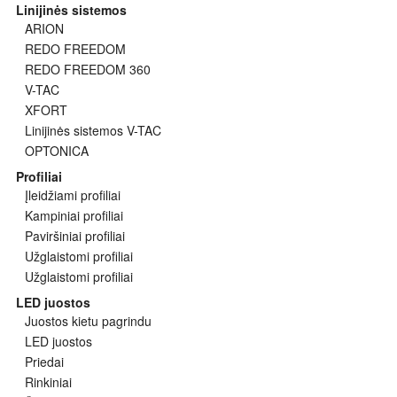
Linijinės sistemos
ARION
REDO FREEDOM
REDO FREEDOM 360
V-TAC
XFORT
Linijinės sistemos V-TAC
OPTONICA
Profiliai
Įleidžiami profiliai
Kampiniai profiliai
Paviršiniai profiliai
Užglaistomi profiliai
Užglaistomi profiliai
LED juostos
Juostos kietu pagrindu
LED juostos
Priedai
Rinkiniai