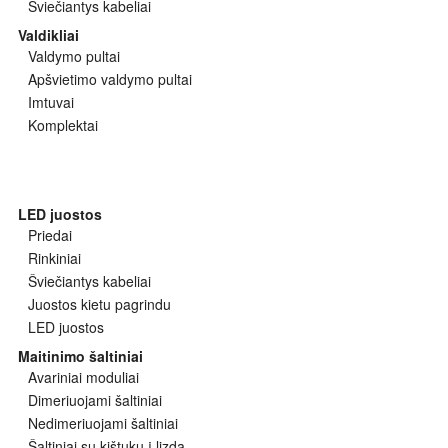
Šviečiantys kabeliai
Valdikliai
Valdymo pultai
Apšvietimo valdymo pultai
Imtuvai
Komplektai
LED juostos
Priedai
Rinkiniai
Šviečiantys kabeliai
Juostos kietu pagrindu
LED juostos
Maitinimo šaltiniai
Avariniai moduliai
Dimeriuojami šaltiniai
Nedimeriuojami šaltiniai
Šaltiniai su kištuku į lizdą