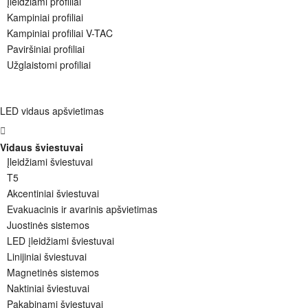
Įleidžiami profiliai
Kampiniai profiliai
Kampiniai profiliai V-TAC
Paviršiniai profiliai
Užglaistomi profiliai
LED vidaus apšvietimas
Vidaus šviestuvai
Įleidžiami šviestuvai
T5
Akcentiniai šviestuvai
Evakuacinis ir avarinis apšvietimas
Juostinės sistemos
LED įleidžiami šviestuvai
Linijiniai šviestuvai
Magnetinės sistemos
Naktiniai šviestuvai
Pakabinami šviestuvai