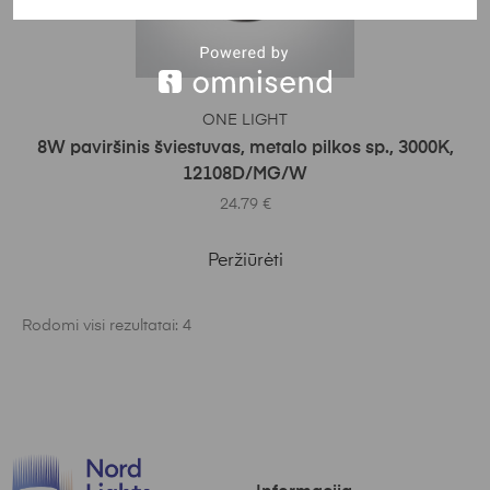
Į KREPŠELĮ
ONE LIGHT
8W paviršinis šviestuvas, metalo pilkos sp., 3000K,
12108D/MG/W
24.79
€
Peržiūrėti
Rodomi visi rezultatai: 4