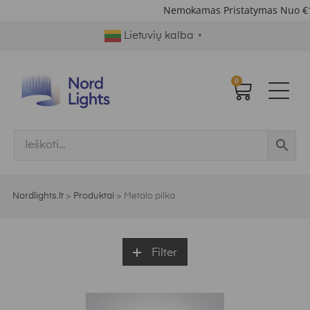
Nemokamas Pristatymas Nuo €1
Lietuvių kalba
▼
0
Nordlights.lt
>
Produktai
>
Metalo pilka
Filter