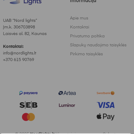
Informacija
Apie mus
UAB “Nord lights”
Įm.k. 306703898
Kontaktai
Laisvės al. 82, Kaunas
Privatumo poltika
Slapukų naudojimo taisyklės
Kontaktai:
info@nordlights.lt
Pirkimo taisyklės
+370 615 90769