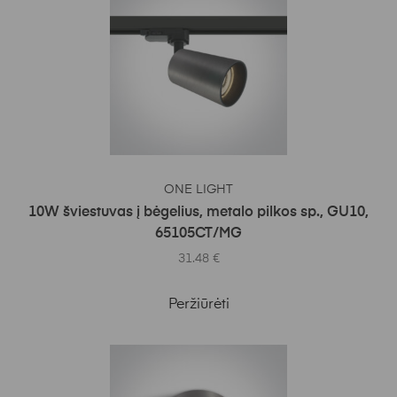
Į KREPŠELĮ
ONE LIGHT
10W šviestuvas į bėgelius, metalo pilkos sp., GU10,
65105CT/MG
31.48
€
Peržiūrėti