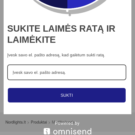
Apie mus
Profesionalams
Straipsniai
SUKITE LAIMĖS RATĄ IR
Kontaktai
LAIMĖKITE
Jungikliai
LED juostos
Įvesk savo el. pašto adresą, kad galėtum sukti ratą.
Šviestuvai
Ventiliatoriai
SUKTI
Nordlights.lt
>
Produktai
>
Medžio/juoda