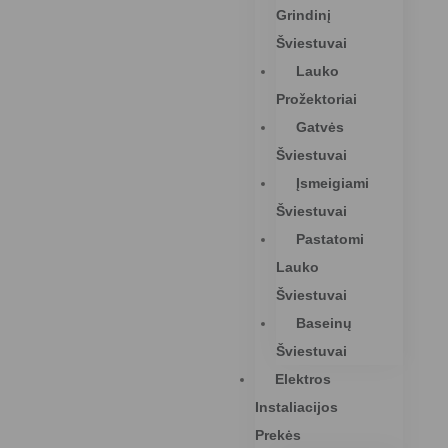
Grindinį
Šviestuvai
Lauko
Prožektoriai
Gatvės
Šviestuvai
Įsmeigiami
Šviestuvai
Pastatomi
Lauko
Šviestuvai
Baseinų
Šviestuvai
Elektros
Instaliacijos
Prekės