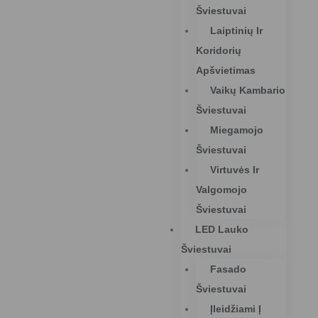
Šviestuvai
Laiptinių Ir
Koridorių
Apšvietimas
Vaikų Kambario
Šviestuvai
Miegamojo
Šviestuvai
Virtuvės Ir
Valgomojo
Šviestuvai
LED Lauko
Šviestuvai
Fasado
Šviestuvai
Įleidžiami Į