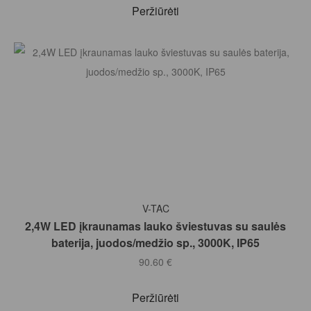
Peržiūrėti
Į KREPŠELĮ
V-TAC
2,4W LED įkraunamas lauko šviestuvas su saulės
baterija, juodos/medžio sp., 3000K, IP65
90.60
€
Peržiūrėti