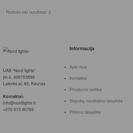
Rodomi visi rezultatai: 2
Informacija
Apie mus
UAB “Nord lights”
Įm.k. 306703898
Kontaktai
Laisvės al. 82, Kaunas
Privatumo poltika
Kontaktai:
Slapukų naudojimo taisyklės
info@nordlights.lt
+370 615 90769
Pirkimo taisyklės