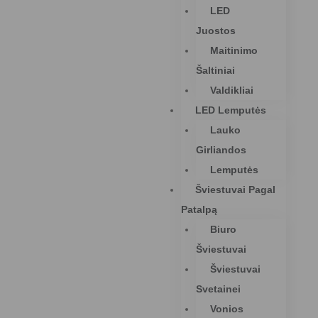
LED
Juostos
Maitinimo
Šaltiniai
Valdikliai
LED Lemputės
Lauko
Girliandos
Lemputės
Šviestuvai Pagal
Patalpą
Biuro
Šviestuvai
Šviestuvai
Svetainei
Vonios