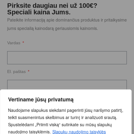
Pirksite daugiau nei už 100€?
Speciali kaina Jums.
Pateikite informaciją apie dominančius produktus ir pritaikysime
jums specialią kainodarą geriausiomis kainomis.
Vardas
El. paštas
Vertiname jūsų privatumą
Užklausos tekstas
Naudojame slapukus siekdami pagerinti jūsų naršymo patirtį,
teikti suasmenintus skelbimus ar turinį ir analizuoti srautą.
Spustelėdami „Priimti viską“ sutinkate su mūsų slapukų
naudojimo taisyklėmis.
Slapukų naudojimo taisyklės