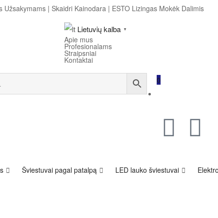
ems Užsakymams
|
Skaidri Kainodara
|
ESTO Lizingas Mokėk Dalimis
Lietuvių kalba
▼
Apie mus
Profesionalams
Straipsniai
Kontaktai
0
s
Šviestuvai pagal patalpą
LED lauko šviestuvai
Elektro