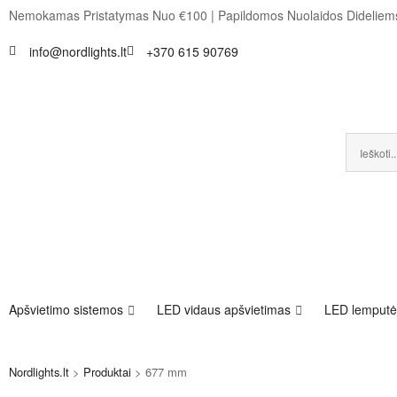
Nemokamas Pristatymas Nuo €100
|
Papildomos Nuolaidos Dideli
info@nordlights.lt
+370 615 90769
Apšvietimo sistemos
LED vidaus apšvietimas
LED lemputė
Nordlights.lt
>
Produktai
>
677 mm