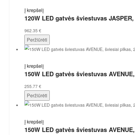
Į krepšelį
120W LED gatvės šviestuvas JASPER, p
962.35
€
Peržiūrėti
Į krepšelį
150W LED gatvės šviestuvas AVENUE, š
255.77
€
Peržiūrėti
Į krepšelį
150W LED gatvės šviestuvas AVENUE, š