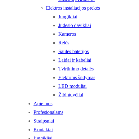
Elektros instaliacijos prekės
Jungikliai
Judesio davikliai
Kameros
Rėlės
Saulės baterijos
Laidai ir kabeliai
Tvirtinimo detalės
Elektrinis šildymas
LED moduliai
Žibintuvėliai
Apie mus
Profesionalams
Straipsniai
Kontaktai
Jungikliai