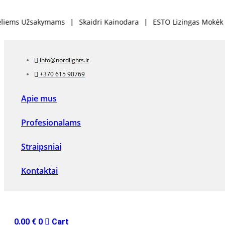
ymams
|
Skaidri Kainodara
|
ESTO Lizingas Mokėk Dalimis
info@nordlights.lt
+370 615 90769
Apie mus
Profesionalams
Straipsniai
Kontaktai
0.00
€
0
Cart