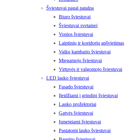
Šviestuvai pagal patalpą
Biuro šviestuvai
Šviestuvai svetainei
Vonios šviestuvai
Laiptinių ir koridorių apšvietimas
Vaikų kambario šviestuvai
Miegamojo šviestuvai
Virtuvės ir valgomojo šviestuvai
LED lauko šviestuvai
Fasado šviestuvai
Įleidžiami į grindinį šviestuvai
Lauko prožektoriai
Gatvės šviestuvai
Įsmeigiami šviestuvai
Pastatomi lauko šviestuvai
Baseinų šviestuvai