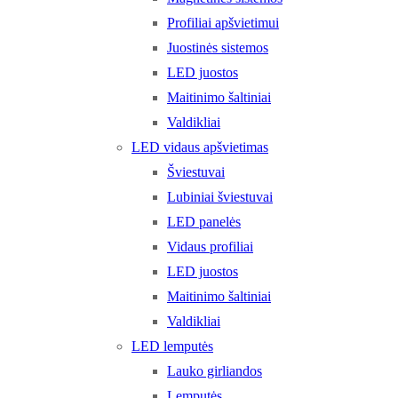
Profiliai apšvietimui
Juostinės sistemos
LED juostos
Maitinimo šaltiniai
Valdikliai
LED vidaus apšvietimas
Šviestuvai
Lubiniai šviestuvai
LED panelės
Vidaus profiliai
LED juostos
Maitinimo šaltiniai
Valdikliai
LED lemputės
Lauko girliandos
Lemputės