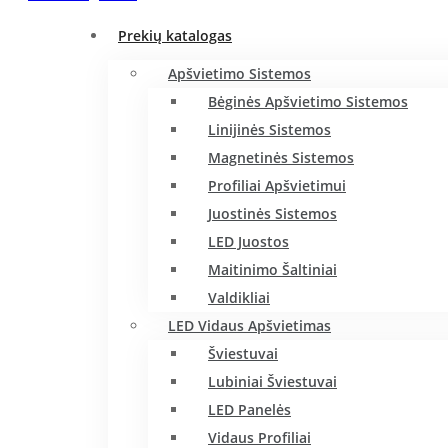
Prekių katalogas
Apšvietimo Sistemos
Bėginės Apšvietimo Sistemos
Linijinės Sistemos
Magnetinės Sistemos
Profiliai Apšvietimui
Juostinės Sistemos
LED Juostos
Maitinimo Šaltiniai
Valdikliai
LED Vidaus Apšvietimas
Šviestuvai
Lubiniai Šviestuvai
LED Panelės
Vidaus Profiliai