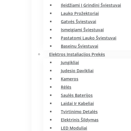
Įleidžiami Į Grindinį Šviestuvai
Lauko Prožektoriai
Gatvės Šviestuvai
Įsmeigiami Šviestuvai
Pastatomi Lauko Šviestuvai
Baseinų Šviestuvai
Elektros Instaliacijos Prekės
Jungikliai
Judesio Davikliai
Kameros
Rėlės
Saulės Baterijos
Laidai Ir Kabeliai
Tvirtinimo Detalės
Elektrinis Šildymas
LED Moduliai