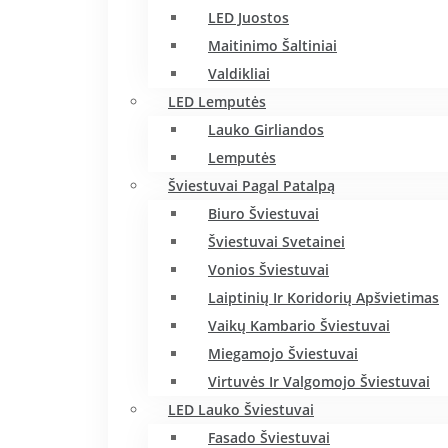
LED Juostos
Maitinimo Šaltiniai
Valdikliai
LED Lemputės
Lauko Girliandos
Lemputės
Šviestuvai Pagal Patalpą
Biuro Šviestuvai
Šviestuvai Svetainei
Vonios Šviestuvai
Laiptinių Ir Koridorių Apšvietimas
Vaikų Kambario Šviestuvai
Miegamojo Šviestuvai
Virtuvės Ir Valgomojo Šviestuvai
LED Lauko Šviestuvai
Fasado Šviestuvai