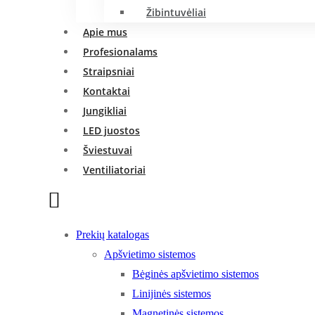
Žibintuvėliai
Apie mus
Profesionalams
Straipsniai
Kontaktai
Jungikliai
LED juostos
Šviestuvai
Ventiliatoriai
Prekių katalogas
Apšvietimo sistemos
Bėginės apšvietimo sistemos
Linijinės sistemos
Magnetinės sistemos