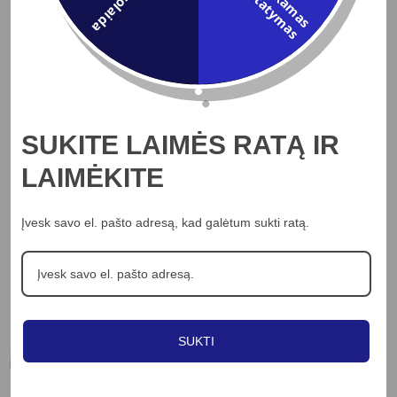
5% Nuolaida
m
p
s
Į KREPŠELĮ
150W LED gatvės šviestuvas, pilkas, 6000K
124.44
€
SUKITE LAIMĖS RATĄ IR
LAIMĖKITE
Peržiūrėti
Įvesk savo el. pašto adresą, kad galėtum sukti ratą.
Rodomi visi rezultatai: 2
SUKTI
Informacija