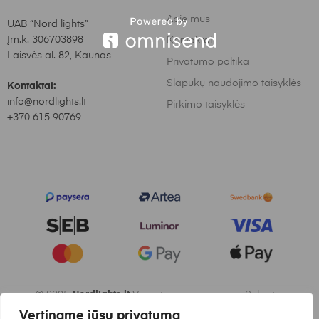
Apie mus
UAB “Nord lights”
Įm.k. 306703898
Kontaktai
Laisvės al. 82, Kaunas
Privatumo poltika
Slapukų naudojimo taisyklės
Kontaktai:
info@nordlights.lt
Pirkimo taisyklės
+370 615 90769
© 2025
Nordlights.lt
Visos teisės saugomos. Sukurta:
Vertiname jūsų privatumą
Waymakers.lt