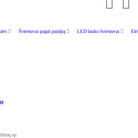
tės
Šviestuvai pagal patalpą
LED lauko šviestuvai
Ele
as