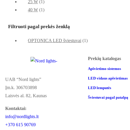
25 W
(1)
40 W
(1)
Filtruoti pagal prekės ženklą
OPTONICA LED šviestuvai
(1)
Prekių katalogas
Apšvietimo sistemos
LED vidaus apšvietimas
UAB “Nord lights”
Įm.k. 306703898
LED lemputės
Laisvės al. 82, Kaunas
Šviestuvai pagal patalpą
Kontaktai:
info@nordlights.lt
+370 615 90769