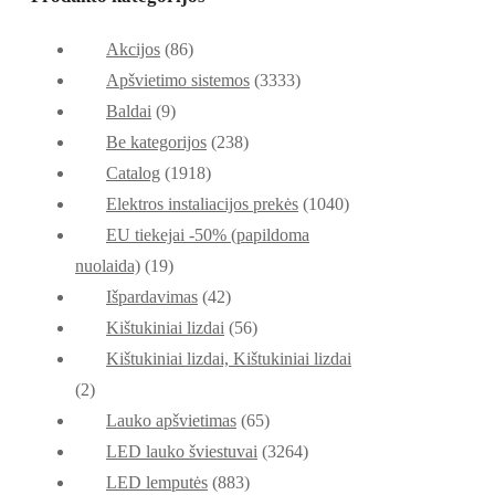
Akcijos
(86)
Apšvietimo sistemos
(3333)
Baldai
(9)
Be kategorijos
(238)
Catalog
(1918)
Elektros instaliacijos prekės
(1040)
EU tiekejai -50% (papildoma
nuolaida)
(19)
Išpardavimas
(42)
Kištukiniai lizdai
(56)
Kištukiniai lizdai, Kištukiniai lizdai
(2)
Lauko apšvietimas
(65)
LED lauko šviestuvai
(3264)
LED lemputės
(883)