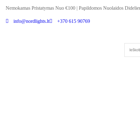
Nemokamas Pristatymas Nuo €100
|
Papildomos Nuolaidos Didel
info@nordlights.lt
+370 615 90769