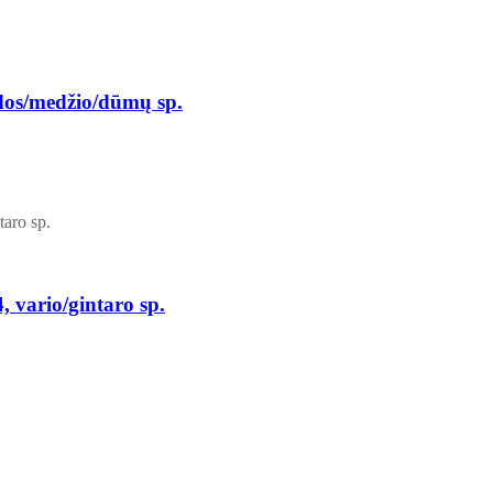
os/medžio/dūmų sp.
, vario/gintaro sp.