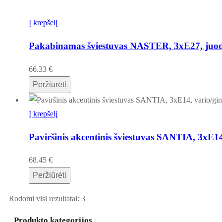
Į krepšelį
Pakabinamas šviestuvas NASTER, 3xE27, juod
66.33
€
Peržiūrėti
Į krepšelį
Paviršinis akcentinis šviestuvas SANTIA, 3xE14
68.45
€
Peržiūrėti
Rodomi visi rezultatai: 3
Produkto kategorijos