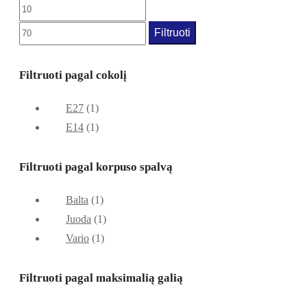
Filtruoti
Filtruoti pagal cokolį
E27
(1)
E14
(1)
Filtruoti pagal korpuso spalvą
Balta
(1)
Juoda
(1)
Vario
(1)
Filtruoti pagal maksimalią galią