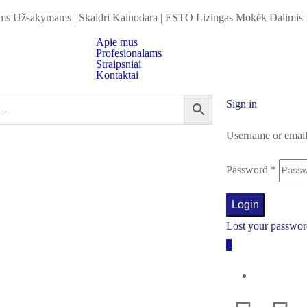
iems Užsakymams
|
Skaidri Kainodara
|
ESTO Lizingas Mokėk Dalimis
Apie mus
Profesionalams
Straipsniai
Kontaktai
Sign in
Username or emai
Password
*
Login
Lost your passwo
0