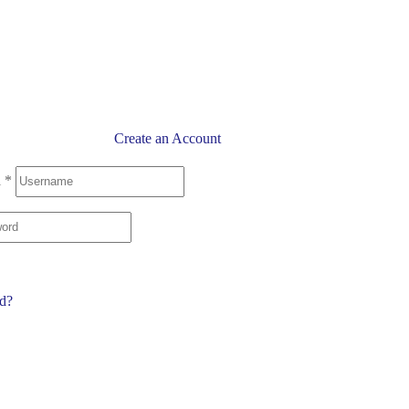
Create an Account
l
*
rd?