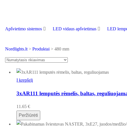
Apšvietimo sistemos
LED vidaus apšvietimas
LED lempu
Nordlights.lt
>
Produktai
>
480 mm
Į krepšelį
3xAR111 lemputės rėmelis, baltas, reguliuojam
11.65
€
Peržiūrėti