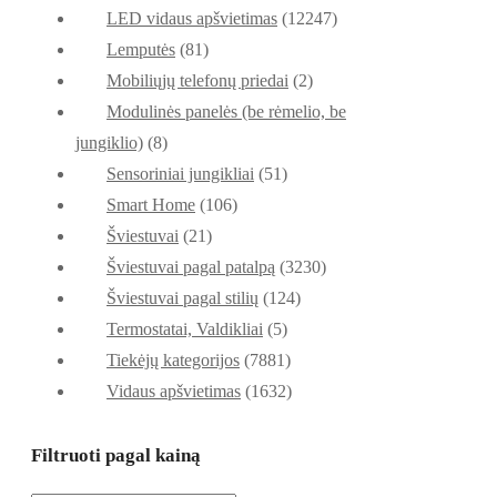
LED vidaus apšvietimas
(12247)
Lemputės
(81)
Mobiliųjų telefonų priedai
(2)
Modulinės panelės (be rėmelio, be
jungiklio)
(8)
Sensoriniai jungikliai
(51)
Smart Home
(106)
Šviestuvai
(21)
Šviestuvai pagal patalpą
(3230)
Šviestuvai pagal stilių
(124)
Termostatai, Valdikliai
(5)
Tiekėjų kategorijos
(7881)
Vidaus apšvietimas
(1632)
Filtruoti pagal kainą