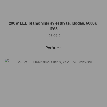
Į KREPŠELĮ
200W LED pramoninis šviestuvas, juodas, 6000K,
IP65
106.09
€
Peržiūrėti