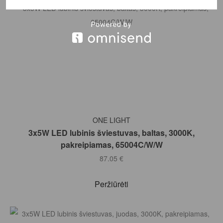
Į KREPŠELĮ
ONE LIGHT
3x5W LED lubinis šviestuvas, baltas, 3000K,
pakreipiamas, 65004C/W/W
87.05
€
Peržiūrėti