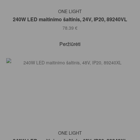
Į KREPŠELĮ
ONE LIGHT
240W LED maitinimo šaltinis, 24V, IP20, 89240VL
78.39
€
Peržiūrėti
Į KREPŠELĮ
ONE LIGHT