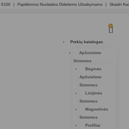
0
|
Papildomos Nuolaidos Dideliems Užsakymams
|
Skaidri Kainoda
0
Prekių katalogas
Apšvietimo
Sistemos
Bėginės
Apšvietimo
Sistemos
Linijinės
Sistemos
Magnetinės
Sistemos
Profiliai