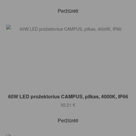
Peržiūrėti
Į KREPŠELĮ
60W LED prožektorius CAMPUS, pilkas, 4000K, IP66
92.21
€
Peržiūrėti