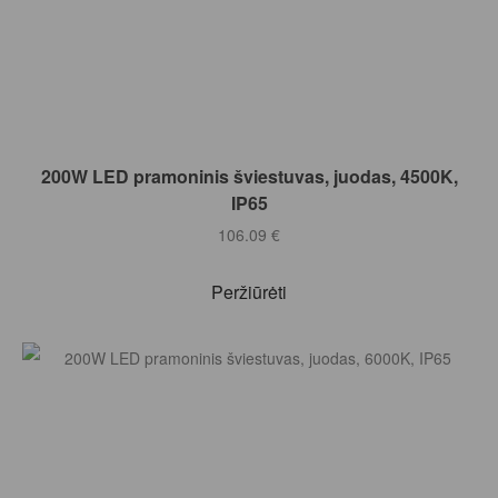
Į KREPŠELĮ
200W LED pramoninis šviestuvas, juodas, 4500K,
IP65
106.09
€
Peržiūrėti