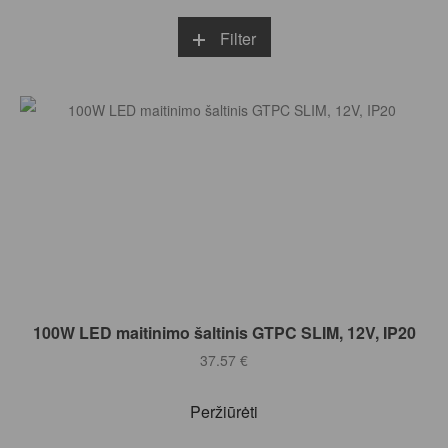
Filter
Į KREPŠELĮ
100W LED maitinimo šaltinis GTPC SLIM, 12V, IP20
37.57
€
Peržiūrėti