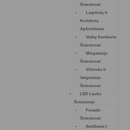
Šviestuvai
Laiptinių Ir
Koridorių
Apšvietimas
Vaikų Kambario
Šviestuvai
Miegamojo
Šviestuvai
Virtuvės Ir
Valgomojo
Šviestuvai
LED Lauko
Šviestuvai
Fasado
Šviestuvai
Įleidžiami Į