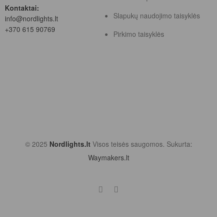
Kontaktai:
Slapukų naudojimo taisyklės
info@nordlights.lt
+370 615 90769
Pirkimo taisyklės
© 2025
Nordlights.lt
Visos teisės saugomos. Sukurta:
Waymakers.lt