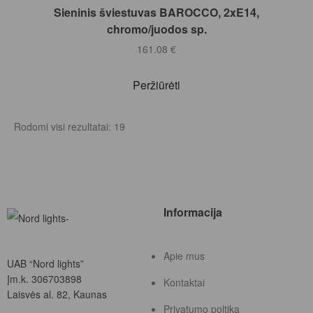
Į KREPŠELĮ
Sieninis šviestuvas BAROCCO, 2xE14,
chromo/juodos sp.
161.08
€
Peržiūrėti
Rodomi visi rezultatai: 19
Informacija
Apie mus
UAB “Nord lights”
Įm.k. 306703898
Kontaktai
Laisvės al. 82, Kaunas
Privatumo poltika