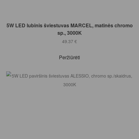
Į KREPŠELĮ
5W LED lubinis šviestuvas MARCEL, matinės chromo
sp., 3000K
49.37
€
Peržiūrėti