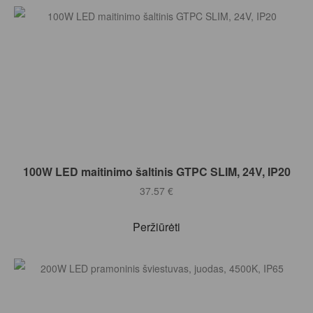
Į KREPŠELĮ
100W LED maitinimo šaltinis GTPC SLIM, 24V, IP20
37.57
€
Peržiūrėti