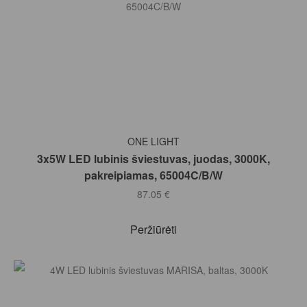
Į KREPŠELĮ
ONE LIGHT
3x5W LED lubinis šviestuvas, juodas, 3000K,
pakreipiamas, 65004C/B/W
87.05
€
Peržiūrėti