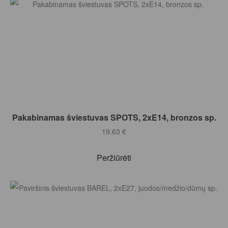
Į KREPŠELĮ
Pakabinamas šviestuvas SPOTS, 2xE14, bronzos sp.
19.63
€
Peržiūrėti