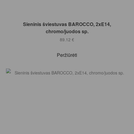
Į KREPŠELĮ
Sieninis šviestuvas BAROCCO, 2xE14,
chromo/juodos sp.
89.12
€
Peržiūrėti