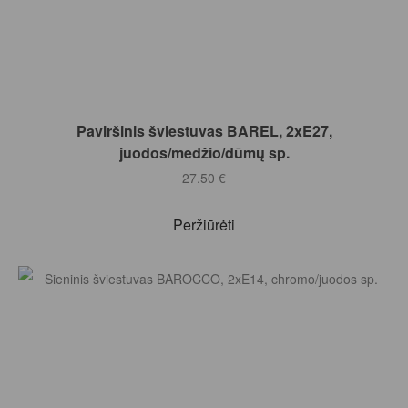
Į KREPŠELĮ
Paviršinis šviestuvas BAREL, 2xE27,
juodos/medžio/dūmų sp.
27.50
€
Peržiūrėti