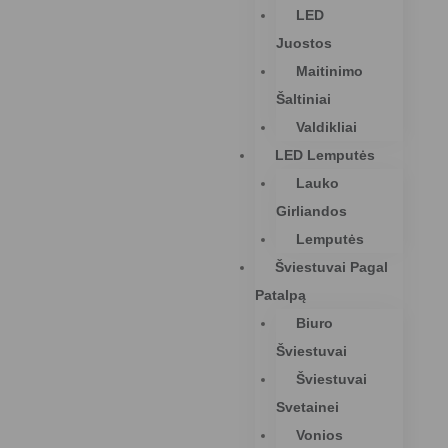
LED
Juostos
Maitinimo
Šaltiniai
Valdikliai
LED Lemputės
Lauko
Girliandos
Lemputės
Šviestuvai Pagal
Patalpą
Biuro
Šviestuvai
Šviestuvai
Svetainei
Vonios