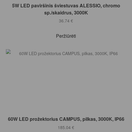
Į KREPŠELĮ
5W LED paviršinis šviestuvas ALESSIO, chromo
sp./skaidrus, 3000K
36.74
€
Peržiūrėti
Į KREPŠELĮ
60W LED prožektorius CAMPUS, pilkas, 3000K, IP66
185.04
€