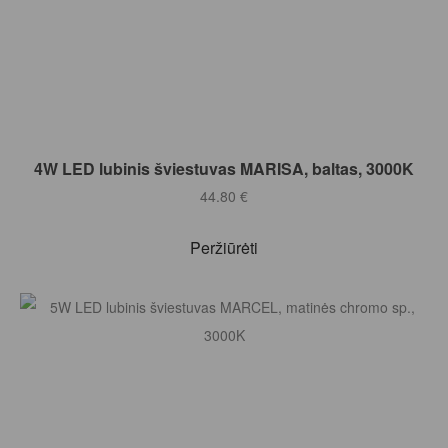
Į KREPŠELĮ
4W LED lubinis šviestuvas MARISA, baltas, 3000K
44.80
€
Peržiūrėti