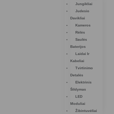
Jungikliai
Judesio
Davikliai
Kameros
Rėlės
Saulės
Baterijos
Laidai Ir
Kabeliai
Tvirtinimo
Detalės
Elektrinis
Šildymas
LED
Moduliai
Žibintuvėliai