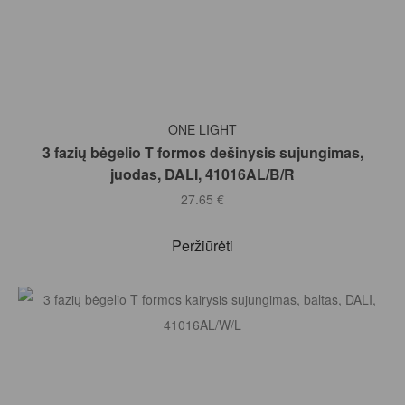
Į KREPŠELĮ
ONE LIGHT
3 fazių bėgelio T formos dešinysis sujungimas,
juodas, DALI, 41016AL/B/R
27.65
€
Peržiūrėti