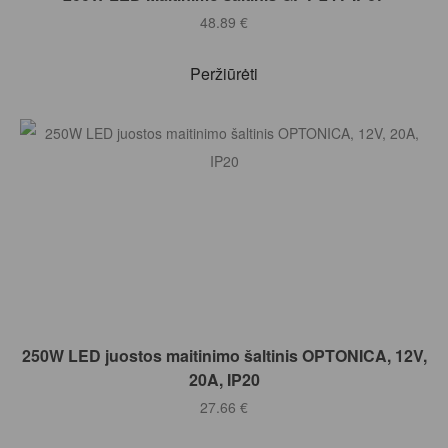
48.89
€
Peržiūrėti
Į KREPŠELĮ
250W LED juostos maitinimo šaltinis OPTONICA, 12V,
20A, IP20
27.66
€