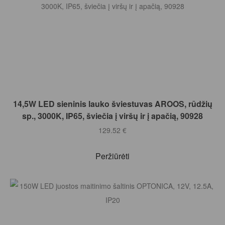
Į KREPŠELĮ
14,5W LED sieninis lauko šviestuvas AROOS, rūdžių
sp., 3000K, IP65, šviečia į viršų ir į apačią, 90928
129.52
€
Peržiūrėti