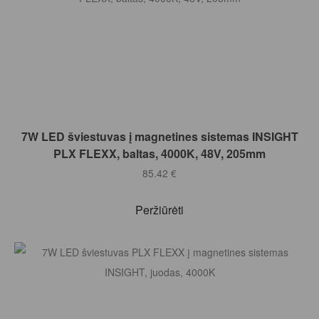
Į KREPŠELĮ
7W LED šviestuvas į magnetines sistemas INSIGHT
PLX FLEXX, baltas, 4000K, 48V, 205mm
85.42
€
Peržiūrėti