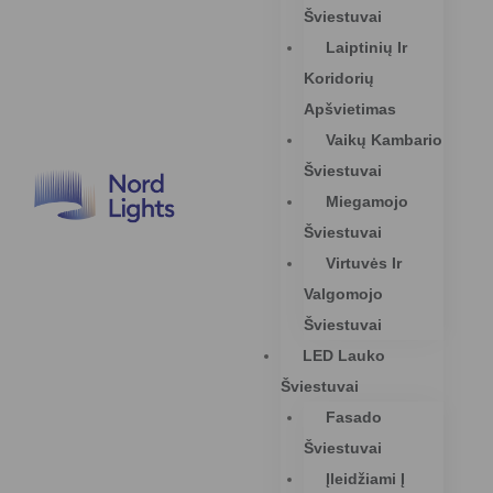
Šviestuvai
Laiptinių Ir
Koridorių
Apšvietimas
Vaikų Kambario
Šviestuvai
Miegamojo
Šviestuvai
Virtuvės Ir
Valgomojo
Šviestuvai
LED Lauko
Šviestuvai
Fasado
Šviestuvai
Įleidžiami Į