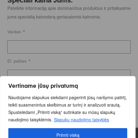
Speciali kaina Jums.
Pateikite informaciją apie dominančius produktus ir pritaikysime
jums specialią kainodarą geriausiomis kainomis.
Vardas
El. paštas
Vertiname jūsų privatumą
Užklausos tekstas
Naudojame slapukus siekdami pagerinti jūsų naršymo patirtį,
teikti suasmenintus skelbimus ar turinį ir analizuoti srautą.
Spustelėdami „Priimti viską“ sutinkate su mūsų slapukų
naudojimo taisyklėmis.
Slapukų naudojimo taisyklės
Priimti viską
0
Siųsti Užklausą