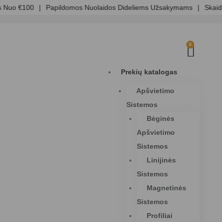
 €100
|
Papildomos Nuolaidos Dideliems Užsakymams
|
Skaidri Kai
0
Prekių katalogas
Apšvietimo
Sistemos
Bėginės
Apšvietimo
Sistemos
Linijinės
Sistemos
Magnetinės
Sistemos
Profiliai