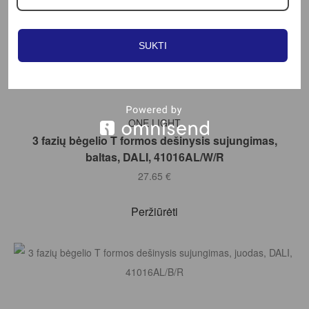
SUKTI
Į KREPŠELĮ
ONE LIGHT
3 fazių bėgelio T formos dešinysis sujungimas,
baltas, DALI, 41016AL/W/R
27.65
€
Peržiūrėti