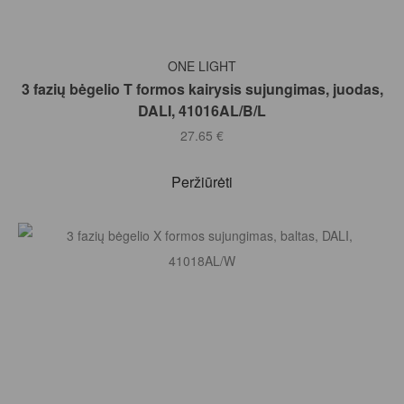
Į KREPŠELĮ
ONE LIGHT
3 fazių bėgelio T formos kairysis sujungimas, juodas,
DALI, 41016AL/B/L
27.65
€
Peržiūrėti