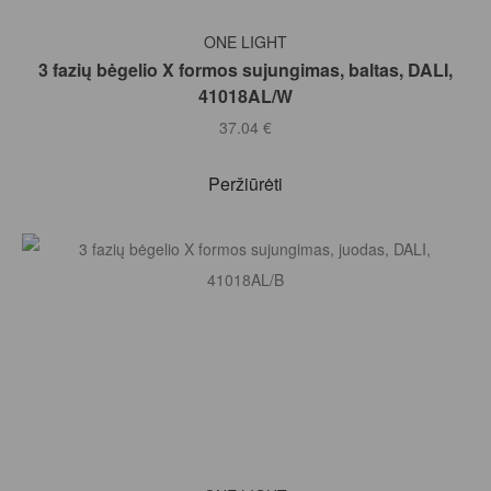
Į KREPŠELĮ
ONE LIGHT
3 fazių bėgelio X formos sujungimas, baltas, DALI,
41018AL/W
37.04
€
Peržiūrėti
Į KREPŠELĮ