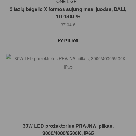
ONE LIGHT
3 fazių bėgelio X formos sujungimas, juodas, DALI,
41018AL/B
37.04
€
Peržiūrėti
Į KREPŠELĮ
30W LED prožektorius PRAJNA, pilkas,
3000/4000/6500K, IP65