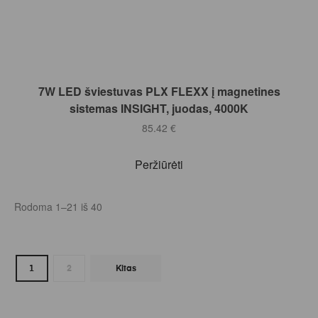
Į KREPŠELĮ
7W LED šviestuvas PLX FLEXX į magnetines
sistemas INSIGHT, juodas, 4000K
85.42
€
Peržiūrėti
Rodoma 1–21 iš 40
1
2
Kitas