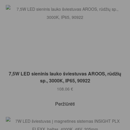
Į KREPŠELĮ
7,5W LED sieninis lauko šviestuvas AROOS, rūdžių
sp., 3000K, IP65, 90922
108.06
€
Peržiūrėti