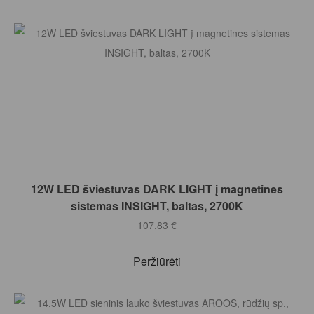
Į KREPŠELĮ
12W LED šviestuvas DARK LIGHT į magnetines
sistemas INSIGHT, baltas, 2700K
107.83
€
Peržiūrėti