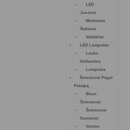
LED
Juostos
Maitinimo
Šaltiniai
Valdikliai
LED Lemputės
Lauko
Girliandos
Lemputės
Šviestuvai Pagal
Patalpą
Biuro
Šviestuvai
Šviestuvai
Svetainei
Vonios