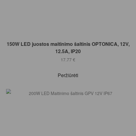
Į KREPŠELĮ
150W LED juostos maitinimo šaltinis OPTONICA, 12V,
12.5A, IP20
17.77
€
Peržiūrėti