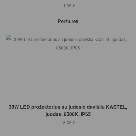
11.36
€
Peržiūrėti
Į KREPŠELĮ
30W LED prožektorius su judesio davikliu KASTEL,
juodas, 6500K, IP65
18.08
€