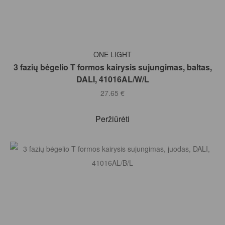
Į KREPŠELĮ
ONE LIGHT
3 fazių bėgelio T formos kairysis sujungimas, baltas,
DALI, 41016AL/W/L
27.65
€
Peržiūrėti