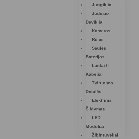
Jungikliai
Judesio
Davikliai
Kameros
Rėlės
Saulės
Baterijos
Laidai Ir
Kabeliai
Tvirtinimo
Detalės
Elektrinis
Šildymas
LED
Moduliai
Žibintuvėliai