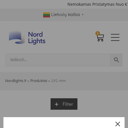
Nemokamas Pristatymas Nuo €
Lietuvių kalba
▼
0
Nordlights.lt
>
Produktai
>
191 mm
Filter