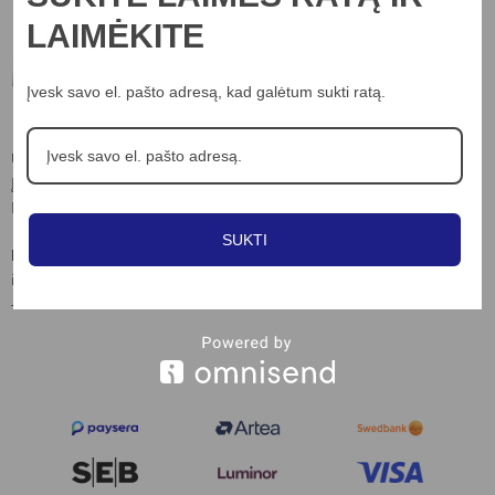
LAIMĖKITE
Informacija
Įvesk savo el. pašto adresą, kad galėtum sukti ratą.
Apie mus
UAB “Nord lights”
Įm.k. 306703898
Kontaktai
Laisvės al. 82, Kaunas
Privatumo poltika
SUKTI
Slapukų naudojimo taisyklės
Kontaktai:
info@nordlights.lt
Pirkimo taisyklės
+370 615 90769