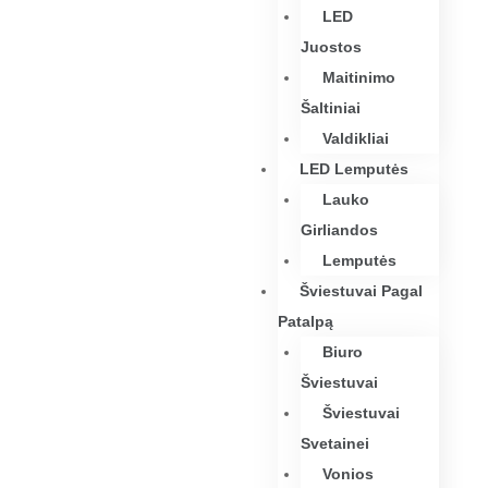
LED
Juostos
Maitinimo
Šaltiniai
Valdikliai
LED Lemputės
Lauko
Girliandos
Lemputės
Šviestuvai Pagal
Patalpą
Biuro
Šviestuvai
Šviestuvai
Svetainei
Vonios