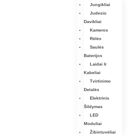
Jungikliai
Judesio
Davikliai
Kameros
Rėlės
Saulės
Baterijos
Laidai Ir
Kabeliai
Tvirtinimo
Detalės
Elektrinis
Šildymas
LED
Moduliai
Žibintuvėliai