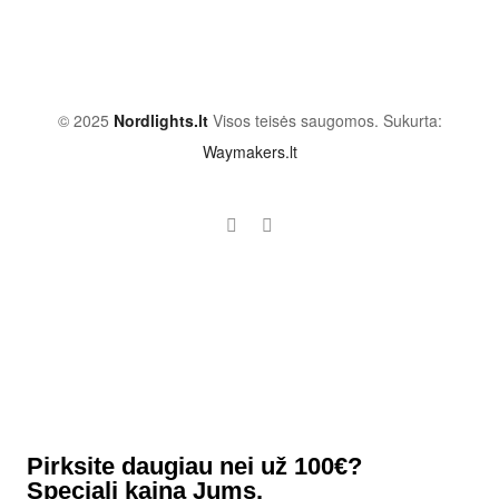
© 2025
Nordlights.lt
Visos teisės saugomos. Sukurta:
Waymakers.lt
Pirksite daugiau nei už 100€?
Speciali kaina Jums.