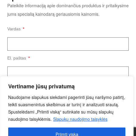
Pateikite informaciją apie dominančius produktus ir pritaikysime
jums specialią kainodarą geriausiomis kainomis.
Vardas
El. paštas
Vertiname jūsų privatumą
Užklausos tekstas
Naudojame slapukus siekdami pagerinti jūsų naršymo patirtį,
teikti suasmenintus skelbimus ar turinį ir analizuoti srautą.
Spustelėdami „Priimti viską“ sutinkate su mūsų slapukų
naudojimo taisyklėmis.
Slapukų naudojimo taisyklės
Priimti viską
Siųsti Užklausą
0