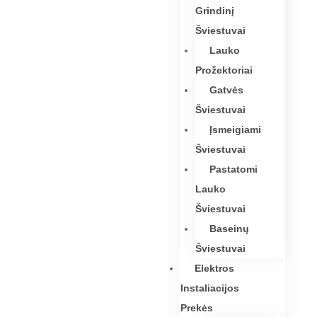
Grindinį
Šviestuvai
Lauko
Prožektoriai
Gatvės
Šviestuvai
Įsmeigiami
Šviestuvai
Pastatomi
Lauko
Šviestuvai
Baseinų
Šviestuvai
Elektros
Instaliacijos
Prekės