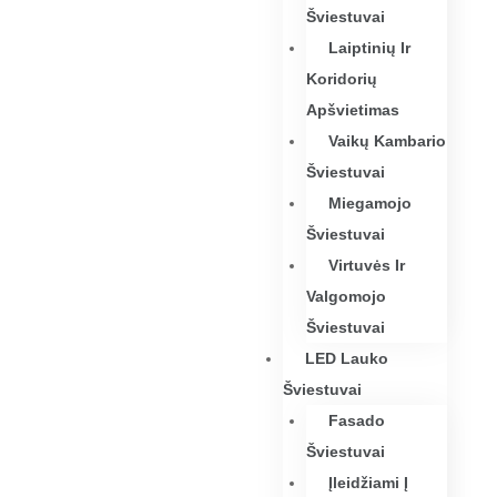
Šviestuvai
Laiptinių Ir
Koridorių
Apšvietimas
Vaikų Kambario
Šviestuvai
Miegamojo
Šviestuvai
Virtuvės Ir
Valgomojo
Šviestuvai
LED Lauko
Šviestuvai
Fasado
Šviestuvai
Įleidžiami Į