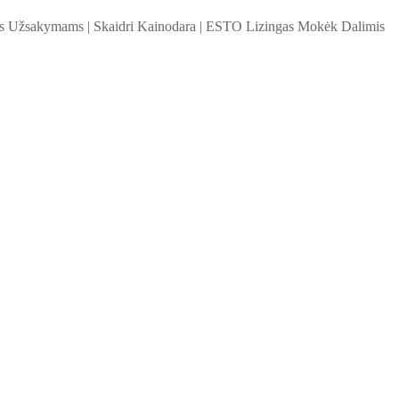
ems Užsakymams
|
Skaidri Kainodara
|
ESTO Lizingas Mokėk Dalimis