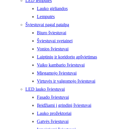
LED lemputės
Lauko girliandos
Lemputės
Šviestuvai pagal patalpą
Biuro šviestuvai
Šviestuvai svetainei
Vonios šviestuvai
Laiptinių ir koridorių apšvietimas
Vaikų kambario šviestuvai
Miegamojo šviestuvai
Virtuvės ir valgomojo šviestuvai
LED lauko šviestuvai
Fasado šviestuvai
Įleidžiami į grindinį šviestuvai
Lauko prožektoriai
Gatvės šviestuvai