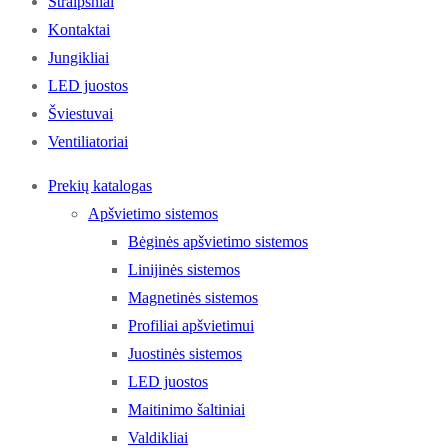
Straipsniai
Kontaktai
Jungikliai
LED juostos
Šviestuvai
Ventiliatoriai
Prekių katalogas
Apšvietimo sistemos
Bėginės apšvietimo sistemos
Linijinės sistemos
Magnetinės sistemos
Profiliai apšvietimui
Juostinės sistemos
LED juostos
Maitinimo šaltiniai
Valdikliai