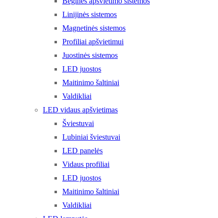
Bėginės apšvietimo sistemos
Linijinės sistemos
Magnetinės sistemos
Profiliai apšvietimui
Juostinės sistemos
LED juostos
Maitinimo šaltiniai
Valdikliai
LED vidaus apšvietimas
Šviestuvai
Lubiniai šviestuvai
LED panelės
Vidaus profiliai
LED juostos
Maitinimo šaltiniai
Valdikliai