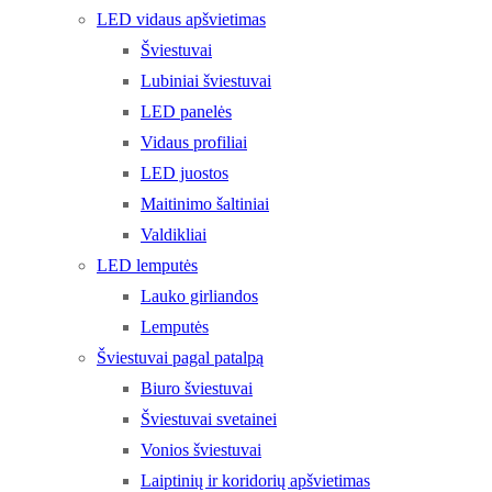
LED vidaus apšvietimas
Šviestuvai
Lubiniai šviestuvai
LED panelės
Vidaus profiliai
LED juostos
Maitinimo šaltiniai
Valdikliai
LED lemputės
Lauko girliandos
Lemputės
Šviestuvai pagal patalpą
Biuro šviestuvai
Šviestuvai svetainei
Vonios šviestuvai
Laiptinių ir koridorių apšvietimas