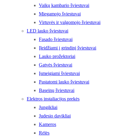
Vaikų kambario šviestuvai
Miegamojo šviestuvai
Virtuvės ir valgomojo šviestuvai
LED lauko šviestuvai
Fasado šviestuvai
Įleidžiami į grindinį šviestuvai
Lauko prožektoriai
Gatvės šviestuvai
Įsmeigiami šviestuvai
Pastatomi lauko šviestuvai
Baseinų šviestuvai
Elektros instaliacijos prekės
Jungikliai
Judesio davikliai
Kameros
Rėlės