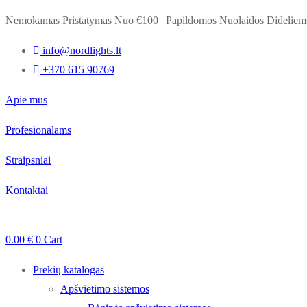
Nemokamas Pristatymas Nuo €100
|
Papildomos Nuolaidos Dideli
info@nordlights.lt
+370 615 90769
Apie mus
Profesionalams
Straipsniai
Kontaktai
0.00
€
0
Cart
Prekių katalogas
Apšvietimo sistemos