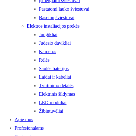
Įsmeigiami šviestuvai
Pastatomi lauko šviestuvai
Baseinų šviestuvai
Elektros instaliacijos prekės
Jungikliai
Judesio davikliai
Kameros
Rėlės
Saulės baterijos
Laidai ir kabeliai
Tvirtinimo detalės
Elektrinis šildymas
LED moduliai
Žibintuvėliai
Apie mus
Profesionalams