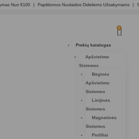
as Nuo €100
|
Papildomos Nuolaidos Dideliems Užsakymams
|
Skai
0
Prekių katalogas
Apšvietimo
Sistemos
Bėginės
Apšvietimo
Sistemos
Linijinės
Sistemos
Magnetinės
Sistemos
Profiliai