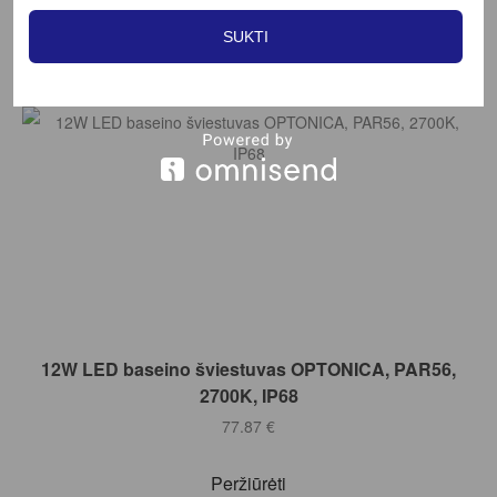
SUKTI
Filter
Į KREPŠELĮ
12W LED baseino šviestuvas OPTONICA, PAR56,
2700K, IP68
77.87
€
Peržiūrėti