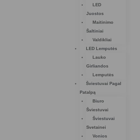
LED
Juostos
Maitinimo
Šaltiniai
Valdikliai
LED Lemputės
Lauko
Girliandos
Lemputės
Šviestuvai Pagal
Patalpą
Biuro
Šviestuvai
Šviestuvai
Svetainei
Vonios