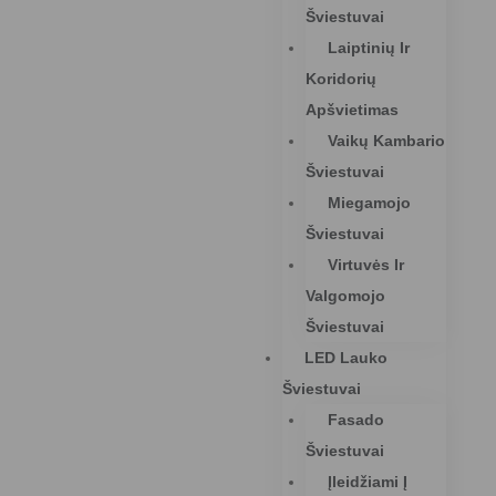
Šviestuvai
Laiptinių Ir
Koridorių
Apšvietimas
Vaikų Kambario
Šviestuvai
Miegamojo
Šviestuvai
Virtuvės Ir
Valgomojo
Šviestuvai
LED Lauko
Šviestuvai
Fasado
Šviestuvai
Įleidžiami Į