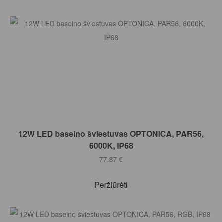
Į KREPŠELĮ
12W LED baseino šviestuvas OPTONICA, PAR56,
6000K, IP68
77.87
€
Peržiūrėti