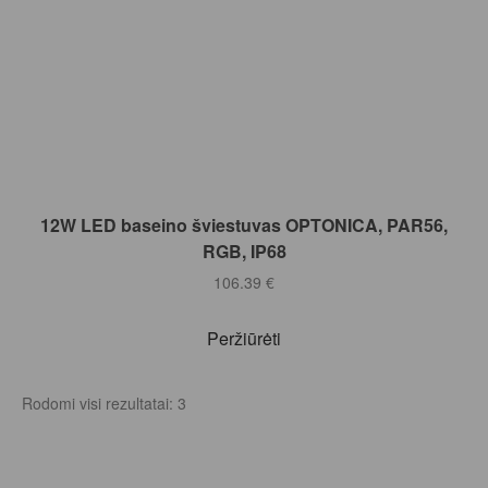
Į KREPŠELĮ
12W LED baseino šviestuvas OPTONICA, PAR56,
RGB, IP68
106.39
€
Peržiūrėti
Rodomi visi rezultatai: 3