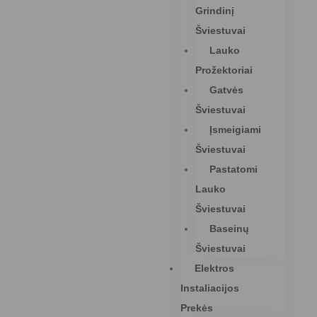
Grindinį
Šviestuvai
Lauko
Prožektoriai
Gatvės
Šviestuvai
Įsmeigiami
Šviestuvai
Pastatomi
Lauko
Šviestuvai
Baseinų
Šviestuvai
Elektros
Instaliacijos
Prekės