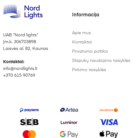
Informacija
Apie mus
UAB “Nord lights”
Įm.k. 306703898
Kontaktai
Laisvės al. 82, Kaunas
Privatumo poltika
Slapukų naudojimo taisyklės
Kontaktai:
info@nordlights.lt
Pirkimo taisyklės
+370 615 90769