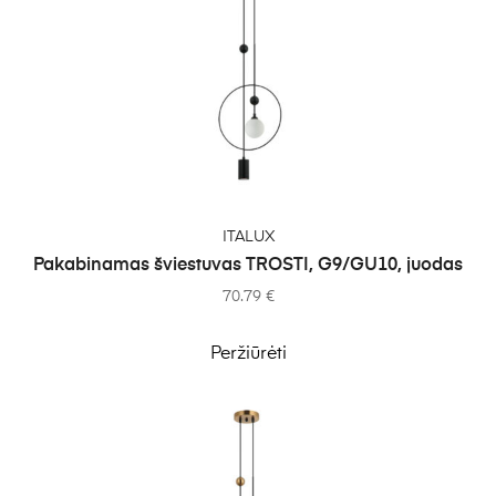
Į KREPŠELĮ
ITALUX
Pakabinamas šviestuvas TROSTI, G9/GU10, juodas
70.79
€
Peržiūrėti