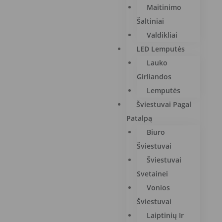
Maitinimo
Šaltiniai
Valdikliai
LED Lemputės
Lauko
Girliandos
Lemputės
Šviestuvai Pagal
Patalpą
Biuro
Šviestuvai
Šviestuvai
Svetainei
Vonios
Šviestuvai
Laiptinių Ir