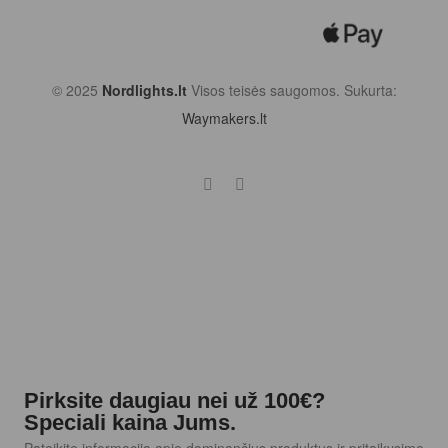
© 2025
Nordlights.lt
Visos teisės saugomos. Sukurta:
Waymakers.lt
Pirksite daugiau nei už 100€?
Speciali kaina Jums.
Pateikite informaciją apie dominančius produktus ir pritaikysime