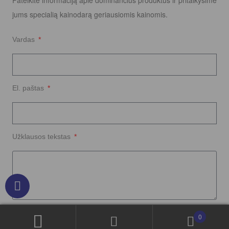
jums specialią kainodarą geriausiomis kainomis.
Vardas
El. paštas
Užklausos tekstas
Siųsti Užklausą
0