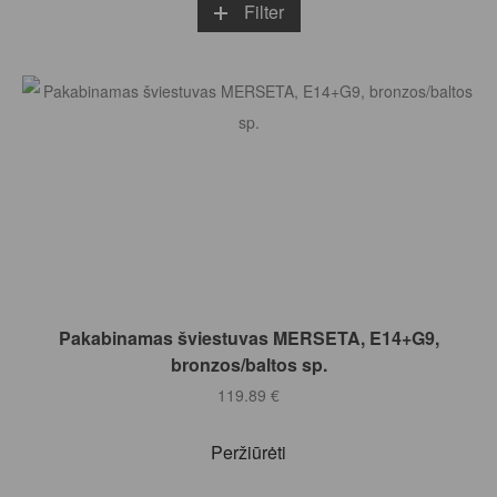
Filter
Į KREPŠELĮ
Pakabinamas šviestuvas MERSETA, E14+G9,
bronzos/baltos sp.
119.89
€
Peržiūrėti