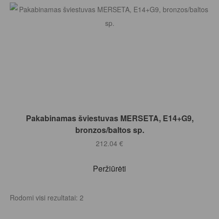
Į KREPŠELĮ
Pakabinamas šviestuvas MERSETA, E14+G9,
bronzos/baltos sp.
212.04
€
Peržiūrėti
Rodomi visi rezultatai: 2