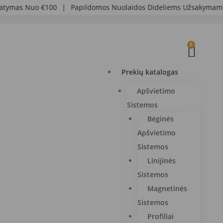
ymas Nuo €100
|
Papildomos Nuolaidos Dideliems Užsakymams
0
Prekių katalogas
Apšvietimo
Sistemos
Bėginės
Apšvietimo
Sistemos
Linijinės
Sistemos
Magnetinės
Sistemos
Profiliai