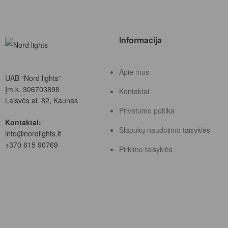
Informacija
Apie mus
UAB “Nord lights”
Įm.k. 306703898
Kontaktai
Laisvės al. 82, Kaunas
Privatumo poltika
Kontaktai:
Slapukų naudojimo taisyklės
info@nordlights.lt
+370 615 90769
Pirkimo taisyklės