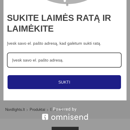
Profesionalams
Straipsniai
SUKITE LAIMĖS RATĄ IR
Kontaktai
LAIMĖKITE
Jungikliai
LED juostos
Įvesk savo el. pašto adresą, kad galėtum sukti ratą.
Šviestuvai
Ventiliatoriai
SUKTI
Nordlights.lt
>
Produktai
>
E14 / G9