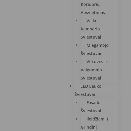
Koridorių
Apšvietimas
Vaikų
Kambario
Šviestuvai
Miegamojo
Šviestuvai
Virtuvės Ir
Valgomojo
Šviestuvai
LED Lauko
Šviestuvai
Fasado
Šviestuvai
Įleidžiami Į
Grindinį