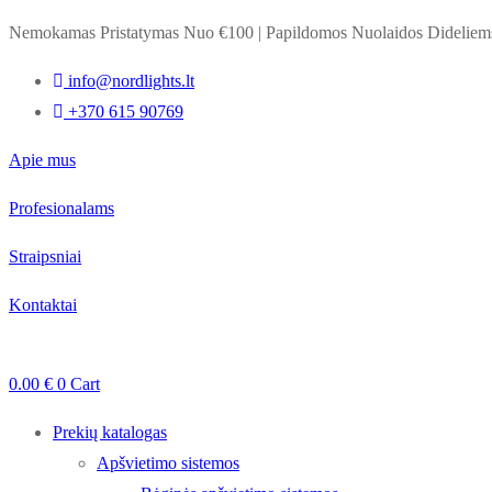
Nemokamas Pristatymas Nuo €100
|
Papildomos Nuolaidos Dideli
info@nordlights.lt
+370 615 90769
Apie mus
Profesionalams
Straipsniai
Kontaktai
0.00
€
0
Cart
Prekių katalogas
Apšvietimo sistemos