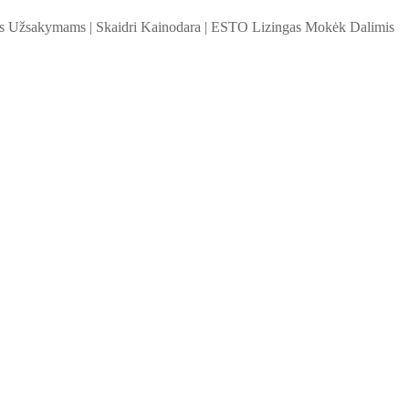
ems Užsakymams
|
Skaidri Kainodara
|
ESTO Lizingas Mokėk Dalimis