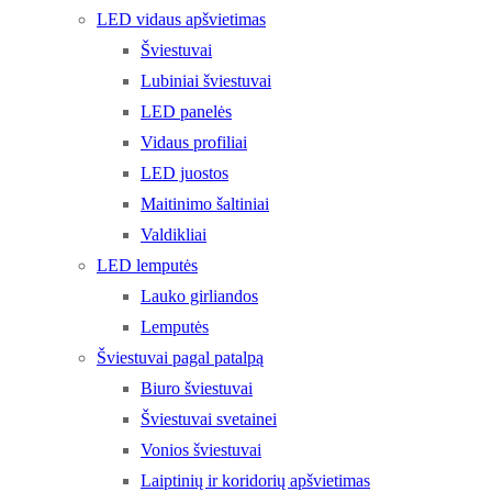
LED vidaus apšvietimas
Šviestuvai
Lubiniai šviestuvai
LED panelės
Vidaus profiliai
LED juostos
Maitinimo šaltiniai
Valdikliai
LED lemputės
Lauko girliandos
Lemputės
Šviestuvai pagal patalpą
Biuro šviestuvai
Šviestuvai svetainei
Vonios šviestuvai
Laiptinių ir koridorių apšvietimas