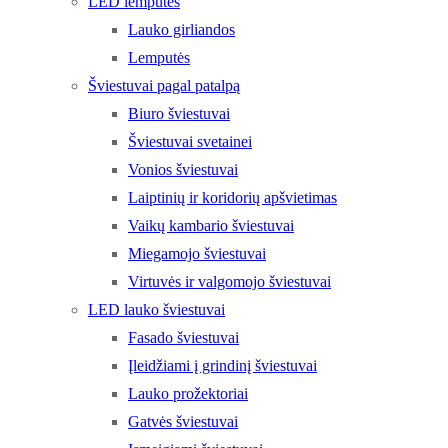
LED lemputės
Lauko girliandos
Lemputės
Šviestuvai pagal patalpą
Biuro šviestuvai
Šviestuvai svetainei
Vonios šviestuvai
Laiptinių ir koridorių apšvietimas
Vaikų kambario šviestuvai
Miegamojo šviestuvai
Virtuvės ir valgomojo šviestuvai
LED lauko šviestuvai
Fasado šviestuvai
Įleidžiami į grindinį šviestuvai
Lauko prožektoriai
Gatvės šviestuvai