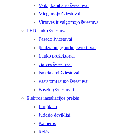
Vaikų kambario šviestuvai
Miegamojo šviestuvai
Virtuvės ir valgomojo šviestuvai
LED lauko šviestuvai
Fasado šviestuvai
Įleidžiami į grindinį šviestuvai
Lauko prožektoriai
Gatvės šviestuvai
Įsmeigiami šviestuvai
Pastatomi lauko šviestuvai
Baseinų šviestuvai
Elektros instaliacijos prekės
Jungikliai
Judesio davikliai
Kameros
Rėlės