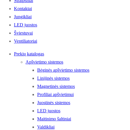
Straipsniai
Kontaktai
Jungikliai
LED juostos
Šviestuvai
Ventiliatoriai
Prekių katalogas
Apšvietimo sistemos
Bėginės apšvietimo sistemos
Linijinės sistemos
Magnetinės sistemos
Profiliai apšvietimui
Juostinės sistemos
LED juostos
Maitinimo šaltiniai
Valdikliai