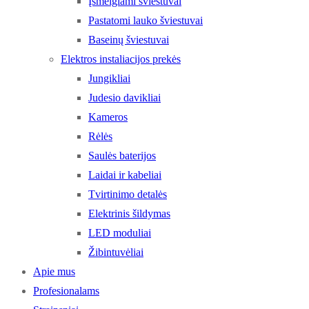
Įsmeigiami šviestuvai
Pastatomi lauko šviestuvai
Baseinų šviestuvai
Elektros instaliacijos prekės
Jungikliai
Judesio davikliai
Kameros
Rėlės
Saulės baterijos
Laidai ir kabeliai
Tvirtinimo detalės
Elektrinis šildymas
LED moduliai
Žibintuvėliai
Apie mus
Profesionalams