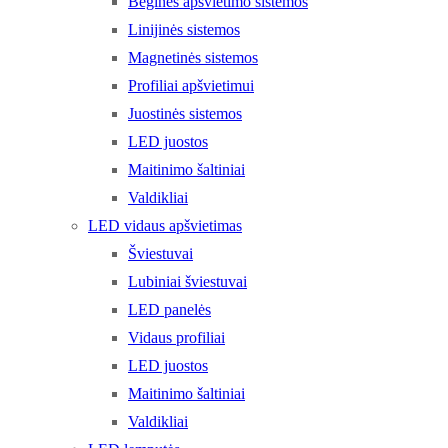
Bėginės apšvietimo sistemos
Linijinės sistemos
Magnetinės sistemos
Profiliai apšvietimui
Juostinės sistemos
LED juostos
Maitinimo šaltiniai
Valdikliai
LED vidaus apšvietimas
Šviestuvai
Lubiniai šviestuvai
LED panelės
Vidaus profiliai
LED juostos
Maitinimo šaltiniai
Valdikliai