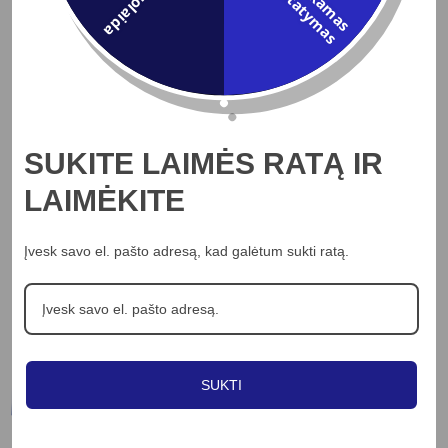
5% Nuolaida
m
p
s
Į KREPŠELĮ
Pakabinamas šviestuvas FERRAL, 8xE27, juodas
400.10
€
SUKITE LAIMĖS RATĄ IR
LAIMĖKITE
Peržiūrėti
Įvesk savo el. pašto adresą, kad galėtum sukti ratą.
Rodomi visi rezultatai: 2
SUKTI
Informacija