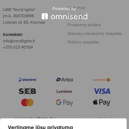
Apie mus
UAB “Nord lights”
Įm.k. 306703898
Kontaktai
Laisvės al. 82, Kaunas
Privatumo poltika
Slapukų naudojimo taisyklės
Kontaktai:
info@nordlights.lt
Pirkimo taisyklės
+370 615 90769
© 2025
Nordlights.lt
Visos teisės saugomos. Sukurta:
Vertiname jūsų privatumą
Waymakers.lt