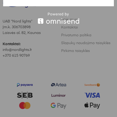
Informacija
Apie mus
UAB “Nord lights”
Įm.k. 306703898
Kontaktai
Laisvės al. 82, Kaunas
Privatumo poltika
Slapukų naudojimo taisyklės
Kontaktai:
info@nordlights.lt
Pirkimo taisyklės
+370 615 90769