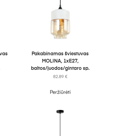
Į KREPŠELĮ
vas
Pakabinamas šviestuvas
MOLINA, 1xE27,
.
baltos/juodos/gintaro sp.
82.89
€
Peržiūrėti