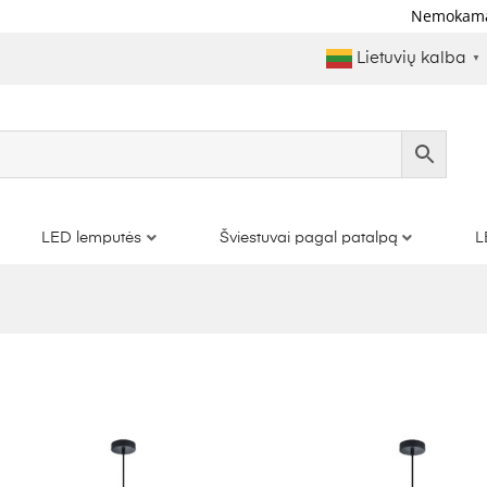
Nemokamas Pristat
Lietuvių kalba
▼
LED lemputės
Šviestuvai pagal patalpą
L