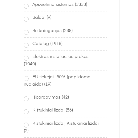
Apšvietimo sistemos
(3333)
Baldai
(9)
Be kategorijos
(238)
Catalog
(1918)
Elektros instaliacijos prekės
(1040)
EU tiekejai -50% (papildoma
nuolaida)
(19)
Išpardavimas
(42)
Kištukiniai lizdai
(56)
Kištukiniai lizdai, Kištukiniai lizdai
(2)