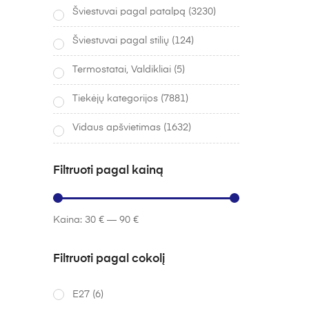
Šviestuvai pagal patalpą
(3230)
Šviestuvai pagal stilių
(124)
Termostatai, Valdikliai
(5)
Tiekėjų kategorijos
(7881)
Vidaus apšvietimas
(1632)
Filtruoti pagal kainą
Kaina:
30 €
—
90 €
Filtruoti pagal cokolį
E27
(6)