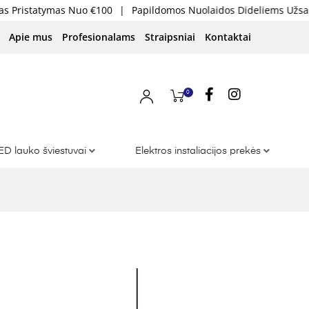
ymas Nuo €100
|
Papildomos Nuolaidos Dideliems Užsakymams
Apie mus
Profesionalams
Straipsniai
Kontaktai
0
ED lauko šviestuvai
Elektros instaliacijos prekės