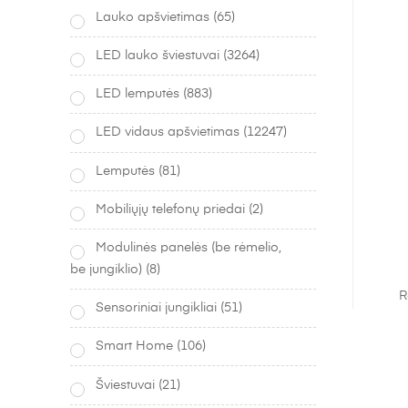
Lauko apšvietimas
(65)
LED lauko šviestuvai
(3264)
LED lemputės
(883)
LED vidaus apšvietimas
(12247)
Lemputės
(81)
Mobiliųjų telefonų priedai
(2)
Modulinės panelės (be rėmelio,
be jungiklio)
(8)
R
Sensoriniai jungikliai
(51)
Smart Home
(106)
Šviestuvai
(21)