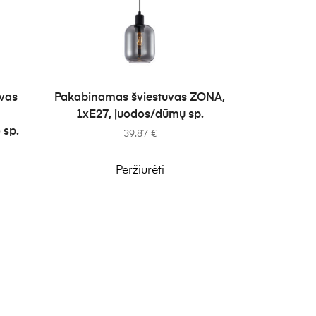
Į KREPŠELĮ
vas
Pakabinamas šviestuvas ZONA,
1xE27, juodos/dūmų sp.
 sp.
39.87
€
Peržiūrėti