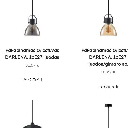
Į KREPŠELĮ
Į KREPŠELĮ
Pakabinamas šviestuvas
Pakabinamas šviestu
DARLENA, 1xE27, juodas
DARLENA, 1xE27,
juodos/gintaro sp
31.67
€
31.67
€
Peržiūrėti
Peržiūrėti