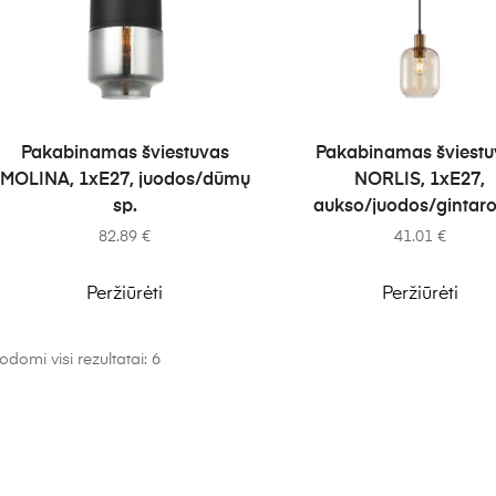
Į KREPŠELĮ
Į KREPŠELĮ
Pakabinamas šviestuvas
Pakabinamas šviestu
MOLINA, 1xE27, juodos/dūmų
NORLIS, 1xE27,
sp.
aukso/juodos/gintaro
82.89
€
41.01
€
Peržiūrėti
Peržiūrėti
odomi visi rezultatai: 6