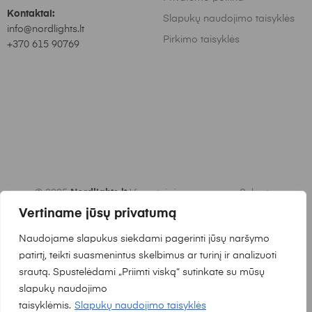
Kontaktai:
Slapukų naudojimo taisyklės
info@nordlights.lt
Pirkimo taisyklės
+370 615 90769
© 2025
Nordlights.lt
Visos teisės saugomos. Sukurta:
Waymakers.lt
Vertiname jūsų privatumą
Naudojame slapukus siekdami pagerinti jūsų naršymo
patirtį, teikti suasmenintus skelbimus ar turinį ir analizuoti
srautą. Spustelėdami „Priimti viską“ sutinkate su mūsų
slapukų naudojimo
taisyklėmis.
Slapukų naudojimo taisyklės