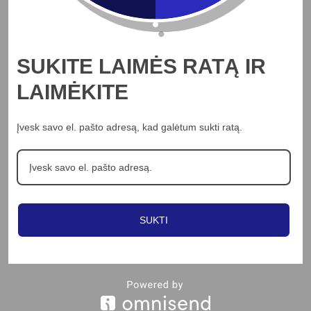
Į KREPŠELĮ
SUKITE LAIMĖS RATĄ IR
Pakabinamas šviestuvas NARISA, 1xE27,
aukso/dūmų sp.
LAIMĖKITE
35.54
€
Įvesk savo el. pašto adresą, kad galėtum sukti ratą.
Peržiūrėti
SUKTI