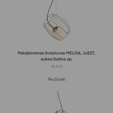
Į KREPŠELĮ
Pakabinamas šviestuvas MELISA, 1xE27,
aukso/baltos sp.
33.13
€
Peržiūrėti