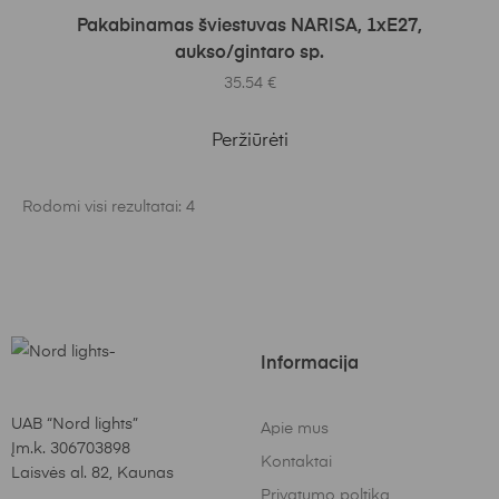
Į KREPŠELĮ
Pakabinamas šviestuvas NARISA, 1xE27,
aukso/gintaro sp.
35.54
€
Peržiūrėti
Rodomi visi rezultatai: 4
Informacija
UAB “Nord lights”
Apie mus
Įm.k. 306703898
Kontaktai
Laisvės al. 82, Kaunas
Privatumo poltika