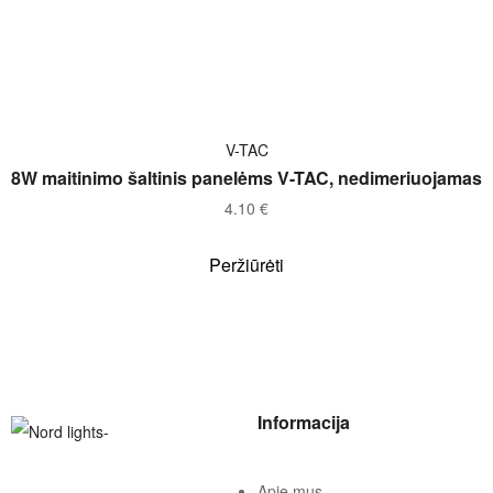
Į KREPŠELĮ
V-TAC
8W maitinimo šaltinis panelėms V-TAC, nedimeriuojamas
4.10
€
Peržiūrėti
Informacija
Apie mus