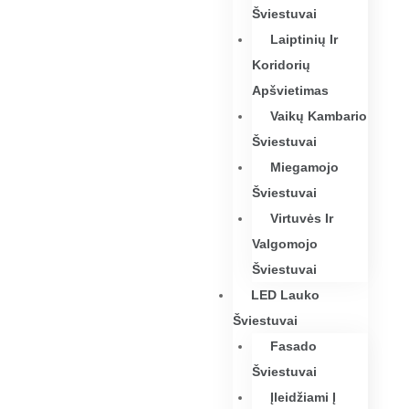
Šviestuvai
Laiptinių Ir
Koridorių
Apšvietimas
Vaikų Kambario
Šviestuvai
Miegamojo
Šviestuvai
Virtuvės Ir
Valgomojo
Šviestuvai
LED Lauko
Šviestuvai
Fasado
Šviestuvai
Įleidžiami Į