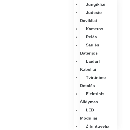
Jungikliai
Judesio
Davikliai
Kameros
Rėlės
Saulės
Baterijos
Laidai Ir
Kabeliai
Tvirtinimo
Detalės
Elektrinis
Šildymas
LED
Moduliai
Žibintuvėliai