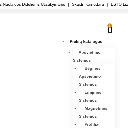
uolaidos Dideliems Užsakymams
|
Skaidri Kainodara
|
ESTO Lizinga
0
Prekių katalogas
Apšvietimo
Sistemos
Bėginės
Apšvietimo
Sistemos
Linijinės
Sistemos
Magnetinės
Sistemos
Profiliai