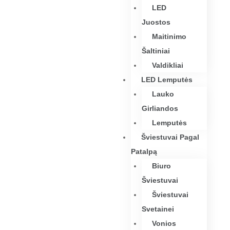
LED
Juostos
Maitinimo
Šaltiniai
Valdikliai
LED Lemputės
Lauko
Girliandos
Lemputės
Šviestuvai Pagal
Patalpą
Biuro
Šviestuvai
Šviestuvai
Svetainei
Vonios