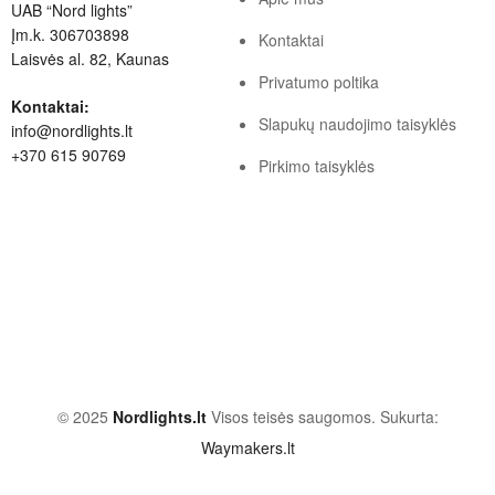
UAB “Nord lights”
Įm.k. 306703898
Kontaktai
Laisvės al. 82, Kaunas
Privatumo poltika
Kontaktai:
Slapukų naudojimo taisyklės
info@nordlights.lt
+370 615 90769
Pirkimo taisyklės
© 2025
Nordlights.lt
Visos teisės saugomos. Sukurta:
Waymakers.lt