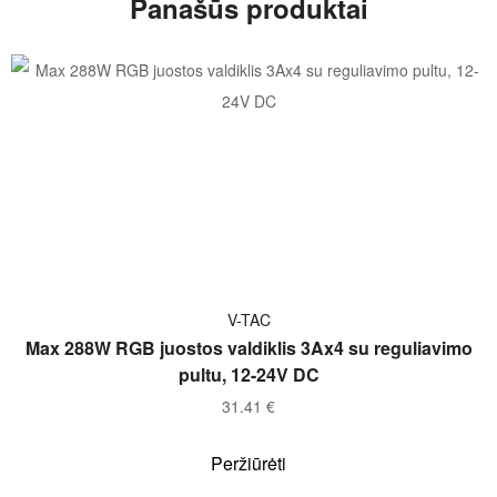
Panašūs produktai
Į KREPŠELĮ
V-TAC
Max 288W RGB juostos valdiklis 3Ax4 su reguliavimo
pultu, 12-24V DC
31.41
€
Peržiūrėti