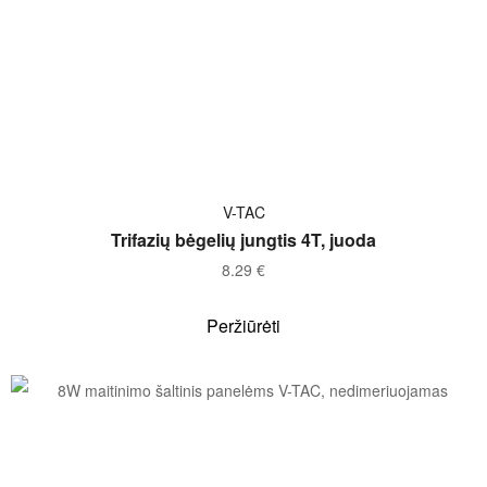
Į KREPŠELĮ
V-TAC
Trifazių bėgelių jungtis 4T, juoda
8.29
€
Peržiūrėti