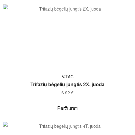
Į KREPŠELĮ
V-TAC
Trifazių bėgelių jungtis 2X, juoda
6.92
€
Peržiūrėti