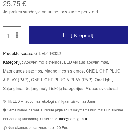
25.75
€
Jei prekės sandėlyje neturime, pristatome per 7 d.d.
Į Krepšelį
Produkto kodas:
G-LED116322
Kategorijų:
Apšvietimo sistemos
,
LED vidaus apšvietimas
,
Magnetinės sistemos
,
Magnetinės sistemos
,
ONE LIGHT PLUG
& PLAY (P&P)
,
ONE LIGHT PLUG & PLAY (P&P)
,
OneLight
,
Sujungimai
,
Sujungimai
,
Tiekėjų kategorijos
,
Vidaus šviestuvai
💚 Tik LED – Taupumas, ekologija ir ilgaamžiškumas Jums.
🛡 Geros kainos garantija. Norite pigiau? Užsakymams nuo 750 Eur taikome
individualią kainodarą. Susisiekite:
info@nordlights.lt
📦 Nemokamas pristatymas nuo 100 Eur.