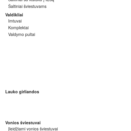
Šaltiniai šviestuvams
Valdikliai
Imtuvai
Komplektai
Valdymo pultai
Lauko girliandos
Vonios šviestuvai
Įleidžiami vonios šviestuvai