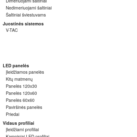
Dimeriuojami šaltiniai
Nedimeriuojami šaltiniai
Šaltiniai šviestuvams
Juostinės sistemos
V-TAC
LED panelės
Įleidžiamos panelės
Kitų matmenų
Panelės 120x30
Panelės 120x60
Panelės 60x60
Paviršinės panelės
Priedai
Vidaus profiliai
Įleidžiami profiliai
Kampiniai LED profiliai