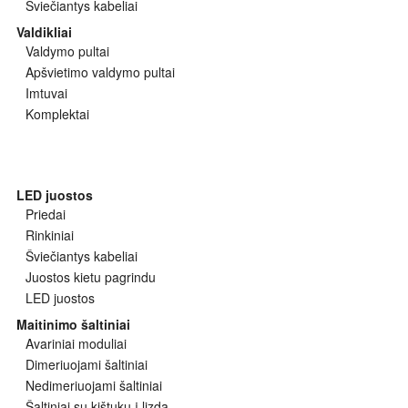
Šviečiantys kabeliai
Valdikliai
Valdymo pultai
Apšvietimo valdymo pultai
Imtuvai
Komplektai
LED juostos
Priedai
Rinkiniai
Šviečiantys kabeliai
Juostos kietu pagrindu
LED juostos
Maitinimo šaltiniai
Avariniai moduliai
Dimeriuojami šaltiniai
Nedimeriuojami šaltiniai
Šaltiniai su kištuku į lizdą