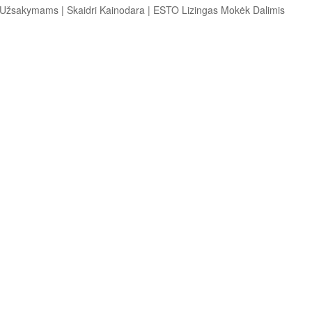
s Užsakymams
|
Skaidri Kainodara
|
ESTO Lizingas Mokėk Dalimis