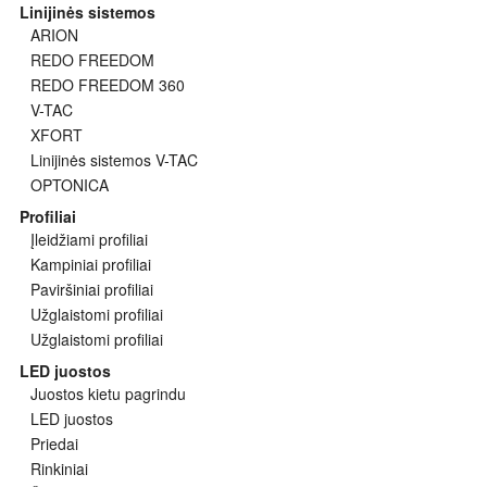
Linijinės sistemos
ARION
REDO FREEDOM
REDO FREEDOM 360
V-TAC
XFORT
Linijinės sistemos V-TAC
OPTONICA
Profiliai
Įleidžiami profiliai
Kampiniai profiliai
Paviršiniai profiliai
Užglaistomi profiliai
Užglaistomi profiliai
LED juostos
Juostos kietu pagrindu
LED juostos
Priedai
Rinkiniai