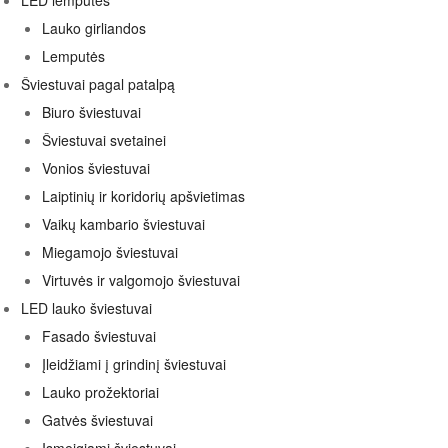
LED lemputės
Lauko girliandos
Lemputės
Šviestuvai pagal patalpą
Biuro šviestuvai
Šviestuvai svetainei
Vonios šviestuvai
Laiptinių ir koridorių apšvietimas
Vaikų kambario šviestuvai
Miegamojo šviestuvai
Virtuvės ir valgomojo šviestuvai
LED lauko šviestuvai
Fasado šviestuvai
Įleidžiami į grindinį šviestuvai
Lauko prožektoriai
Gatvės šviestuvai