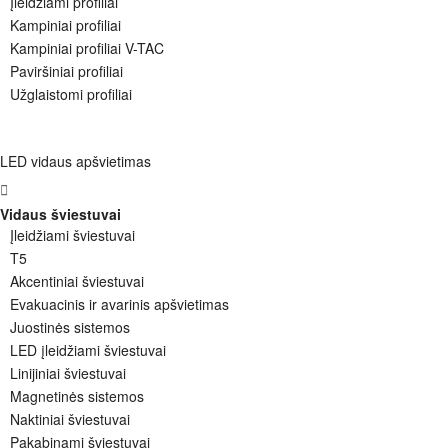
Įleidžiami profiliai
Kampiniai profiliai
Kampiniai profiliai V-TAC
Paviršiniai profiliai
Užglaistomi profiliai
LED vidaus apšvietimas
Vidaus šviestuvai
Įleidžiami šviestuvai
T5
Akcentiniai šviestuvai
Evakuacinis ir avarinis apšvietimas
Juostinės sistemos
LED įleidžiami šviestuvai
Linijiniai šviestuvai
Magnetinės sistemos
Naktiniai šviestuvai
Pakabinami šviestuvai