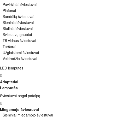
Paviršiniai šviestuvai
Plafonai
Sandėlių šviestuvai
Sieniniai šviestuvai
Staliniai šviestuvai
Šviestuvų gaubtai
T5 vidaus šviestuvai
Toršerai
Užglaistomi šviestuvai
Veidrodžio šviestuvai
LED lemputės
Adapteriai
Lemputės
Šviestuvai pagal patalpą
Miegamojo šviestuvai
Sieniniai miegamojo šviestuvai