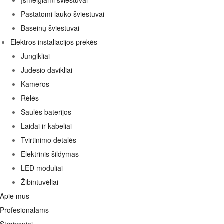
Įsmeigiami šviestuvai
Pastatomi lauko šviestuvai
Baseinų šviestuvai
Elektros instaliacijos prekės
Jungikliai
Judesio davikliai
Kameros
Rėlės
Saulės baterijos
Laidai ir kabeliai
Tvirtinimo detalės
Elektrinis šildymas
LED moduliai
Žibintuvėliai
Apie mus
Profesionalams