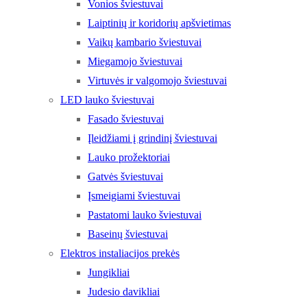
Vonios šviestuvai
Laiptinių ir koridorių apšvietimas
Vaikų kambario šviestuvai
Miegamojo šviestuvai
Virtuvės ir valgomojo šviestuvai
LED lauko šviestuvai
Fasado šviestuvai
Įleidžiami į grindinį šviestuvai
Lauko prožektoriai
Gatvės šviestuvai
Įsmeigiami šviestuvai
Pastatomi lauko šviestuvai
Baseinų šviestuvai
Elektros instaliacijos prekės
Jungikliai
Judesio davikliai