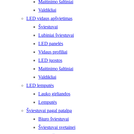
Maitinimo šaltiniai
Valdikliai
LED vidaus apšvietimas
Šviestuvai
Lubiniai šviestuvai
LED panelės
Vidaus profiliai
LED juostos
Maitinimo šaltiniai
Valdikliai
LED lemputės
Lauko girliandos
Lemputės
Šviestuvai pagal patalpą
Biuro šviestuvai
Šviestuvai svetainei