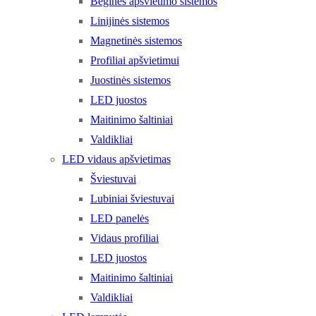
Bėginės apšvietimo sistemos
Linijinės sistemos
Magnetinės sistemos
Profiliai apšvietimui
Juostinės sistemos
LED juostos
Maitinimo šaltiniai
Valdikliai
LED vidaus apšvietimas
Šviestuvai
Lubiniai šviestuvai
LED panelės
Vidaus profiliai
LED juostos
Maitinimo šaltiniai
Valdikliai