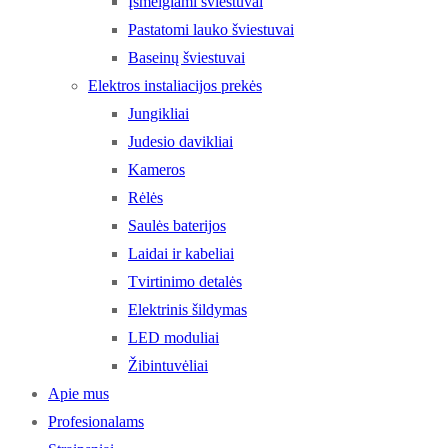
Įsmeigiami šviestuvai
Pastatomi lauko šviestuvai
Baseinų šviestuvai
Elektros instaliacijos prekės
Jungikliai
Judesio davikliai
Kameros
Rėlės
Saulės baterijos
Laidai ir kabeliai
Tvirtinimo detalės
Elektrinis šildymas
LED moduliai
Žibintuvėliai
Apie mus
Profesionalams