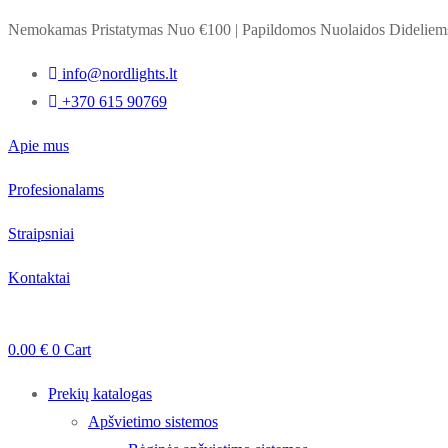
Nemokamas Pristatymas Nuo €100
|
Papildomos Nuolaidos Dideli
info@nordlights.lt
+370 615 90769
Apie mus
Profesionalams
Straipsniai
Kontaktai
0.00
€
0
Cart
Prekių katalogas
Apšvietimo sistemos