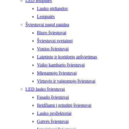
LED lemputės
Lauko girliandos
Lemputės
Šviestuvai pagal patalpą
Biuro šviestuvai
Šviestuvai svetainei
Vonios šviestuvai
Laiptinių ir koridorių apšvietimas
Vaikų kambario šviestuvai
Miegamojo šviestuvai
Virtuvės ir valgomojo šviestuvai
LED lauko šviestuvai
Fasado šviestuvai
Įleidžiami į grindinį šviestuvai
Lauko prožektoriai
Gatvės šviestuvai