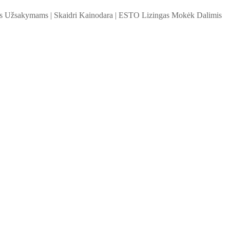
ems Užsakymams
|
Skaidri Kainodara
|
ESTO Lizingas Mokėk Dalimis