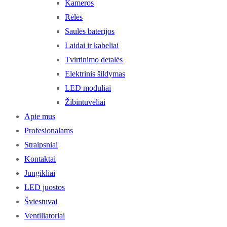
Kameros
Rėlės
Saulės baterijos
Laidai ir kabeliai
Tvirtinimo detalės
Elektrinis šildymas
LED moduliai
Žibintuvėliai
Apie mus
Profesionalams
Straipsniai
Kontaktai
Jungikliai
LED juostos
Šviestuvai
Ventiliatoriai