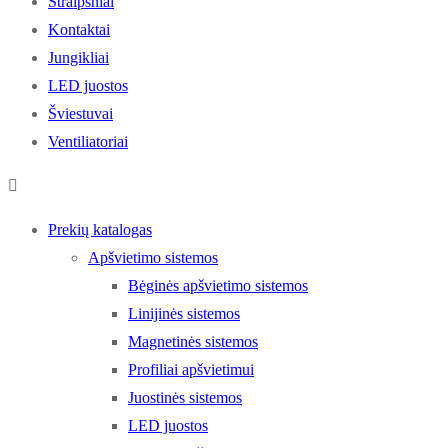
Straipsniai
Kontaktai
Jungikliai
LED juostos
Šviestuvai
Ventiliatoriai
Prekių katalogas
Apšvietimo sistemos
Bėginės apšvietimo sistemos
Linijinės sistemos
Magnetinės sistemos
Profiliai apšvietimui
Juostinės sistemos
LED juostos