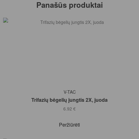
Panašūs produktai
Į KREPŠELĮ
V-TAC
Trifazių bėgelių jungtis 2X, juoda
6.92
€
Peržiūrėti