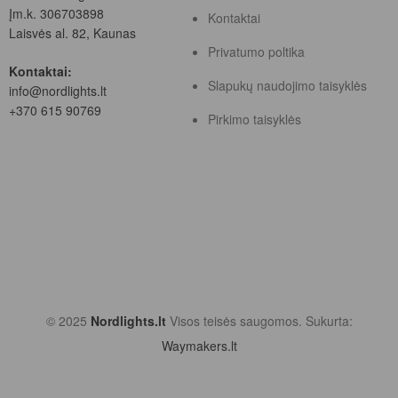
Įm.k. 306703898
Kontaktai
Laisvės al. 82, Kaunas
Privatumo poltika
Kontaktai:
Slapukų naudojimo taisyklės
info@nordlights.lt
+370 615 90769
Pirkimo taisyklės
© 2025
Nordlights.lt
Visos teisės saugomos. Sukurta:
Waymakers.lt