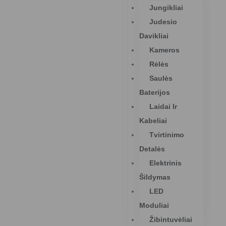
Jungikliai
Judesio
Davikliai
Kameros
Rėlės
Saulės
Baterijos
Laidai Ir
Kabeliai
Tvirtinimo
Detalės
Elektrinis
Šildymas
LED
Moduliai
Žibintuvėliai