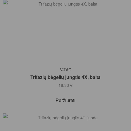
Į KREPŠELĮ
V-TAC
Trifazių bėgelių jungtis 4X, balta
18.33
€
Peržiūrėti