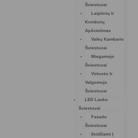
Šviestuvai
Laiptinių Ir
Koridorių
Apšvietimas
Vaikų Kambario
Šviestuvai
Miegamojo
Šviestuvai
Virtuvės Ir
Valgomojo
Šviestuvai
LED Lauko
Šviestuvai
Fasado
Šviestuvai
Įleidžiami Į