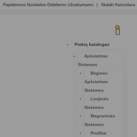
pildomos Nuolaidos Dideliems Užsakymams
|
Skaidri Kainodara
|
E
0
Prekių katalogas
Apšvietimo
Sistemos
Bėginės
Apšvietimo
Sistemos
Linijinės
Sistemos
Magnetinės
Sistemos
Profiliai