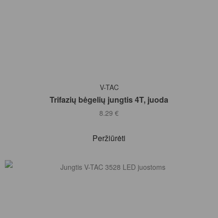
Į KREPŠELĮ
V-TAC
Trifazių bėgelių jungtis 4T, juoda
8.29
€
Peržiūrėti