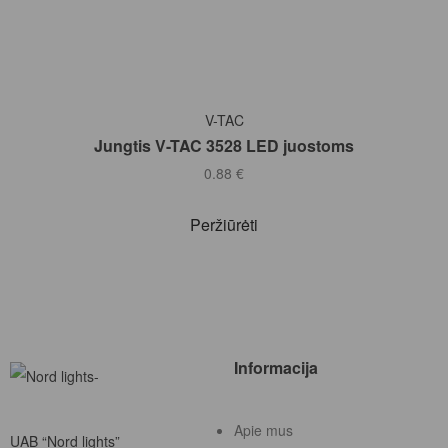
Į KREPŠELĮ
V-TAC
Jungtis V-TAC 3528 LED juostoms
0.88
€
Peržiūrėti
Informacija
Apie mus
UAB “Nord lights”