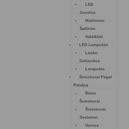
LED
Juostos
Maitinimo
Šaltiniai
Valdikliai
LED Lemputės
Lauko
Girliandos
Lemputės
Šviestuvai Pagal
Patalpą
Biuro
Šviestuvai
Šviestuvai
Svetainei
Vonios