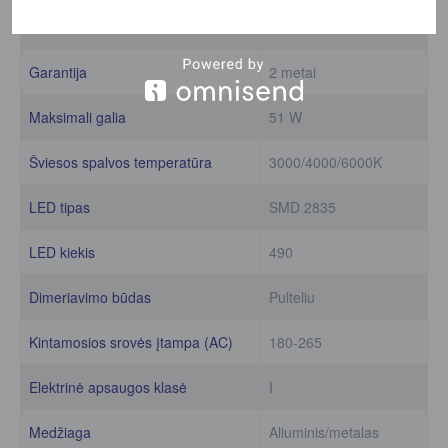
Išmatavimai
1 × 0.950 × 0.460 cm
Garantija
2 metai
Maksimali galia
51 W
Šviesos spalvos temperatūra
3000/4000/6000K
LED tipas
SMD 2835
LED kiekis
490
Dimeriavimo būdas
Pulteliu
Kintamosios srovės įtampa (AC)
180-265
Elektrinė apsaugos klasė
I
Medžiaga
Aliuminis/metalas