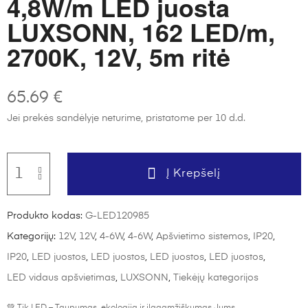
4,8W/m LED juosta
LUXSONN, 162 LED/m,
2700K, 12V, 5m ritė
65.69
€
Jei prekės sandėlyje neturime, pristatome per 10 d.d.
Į Krepšelį
Produkto kodas:
G-LED120985
Kategorijų:
12V
,
12V
,
4-6W
,
4-6W
,
Apšvietimo sistemos
,
IP20
,
IP20
,
LED juostos
,
LED juostos
,
LED juostos
,
LED juostos
,
LED vidaus apšvietimas
,
LUXSONN
,
Tiekėjų kategorijos
💚 Tik LED – Taupumas, ekologija ir ilgaamžiškumas Jums.