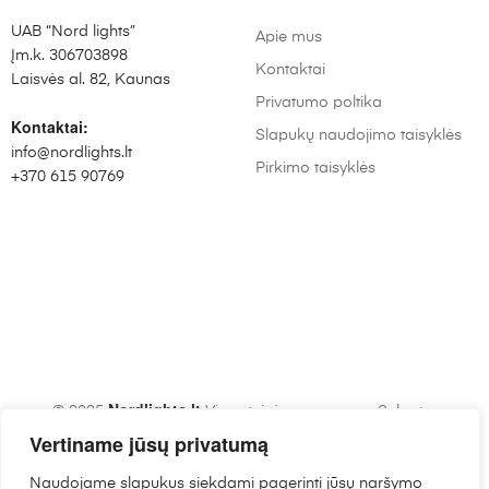
UAB “Nord lights”
Apie mus
Įm.k. 306703898
Kontaktai
Laisvės al. 82, Kaunas
Privatumo poltika
Kontaktai:
Slapukų naudojimo taisyklės
info@nordlights.lt
Pirkimo taisyklės
+370 615 90769
Nordlights.lt
© 2025
Visos teisės saugomos. Sukurta:
Vertiname jūsų privatumą
Waymakers.lt
Naudojame slapukus siekdami pagerinti jūsų naršymo