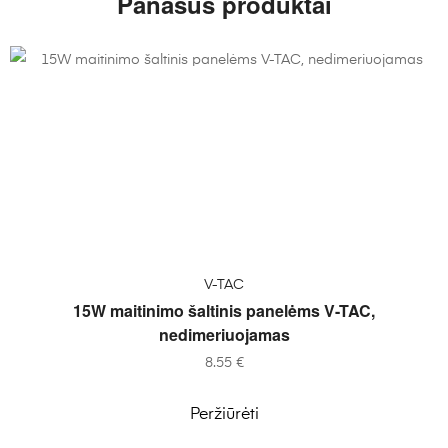
Panašūs produktai
Į KREPŠELĮ
V-TAC
15W maitinimo šaltinis panelėms V-TAC,
nedimeriuojamas
8.55
€
Peržiūrėti