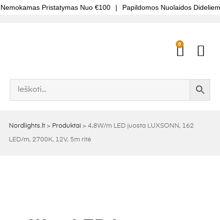
emokamas Pristatymas Nuo €100
|
Papildomos Nuolaidos Dideliem
0
Nordlights.lt
>
Produktai
>
4,8W/m LED juosta LUXSONN, 162
LED/m, 2700K, 12V, 5m ritė