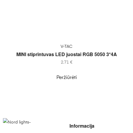
Į KREPŠELĮ
V-TAC
MINI stiprintuvas LED juostai RGB 5050 3*4A
2.71
€
Peržiūrėti
Informacija