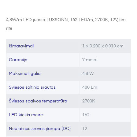
4,8W/m LED juosta LUXSONN, 162 LED/m, 2700K, 12V, 5m
ritė
Išmatavimai
1 × 0.200 × 0.010 cm
Garantija
7 metai
Maksimali galia
4,8 W
Šviesos šaltinio srautas
480 Lm
Šviesos spalvos temperatūra
2700K
LED kiekis metre
162
Nuolatinės srovės įtampa (DC)
12