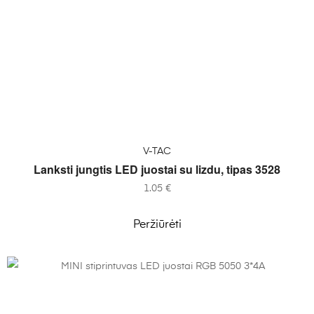
Į KREPŠELĮ
V-TAC
Lanksti jungtis LED juostai su lizdu, tipas 3528
1.05
€
Peržiūrėti