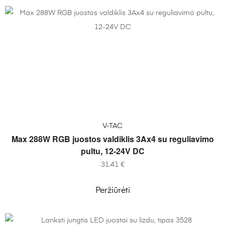
Į KREPŠELĮ
V-TAC
Max 288W RGB juostos valdiklis 3Ax4 su reguliavimo
pultu, 12-24V DC
31.41
€
Peržiūrėti