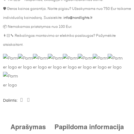
🛡 Geros kainos garantija. Norite pigiau? Užsakymams nuo 750 Eur taikome
individualią kainodarą. Susisiekite:
info@nordlights.lt
📦 Nemokamas pristatymas nuo 100 Eur.
👨🏻‍🔧 Reikalingos montavimo ar elektriko paslaugos? Pažymėkite
atsiskaitant.
Dalintis:
Aprašymas
Papildoma informacija