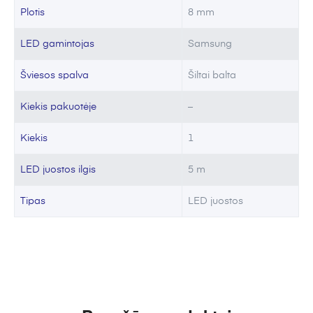
Plotis
8 mm
LED gamintojas
Samsung
Šviesos spalva
Šiltai balta
Kiekis pakuotėje
–
Kiekis
1
LED juostos ilgis
5 m
Tipas
LED juostos