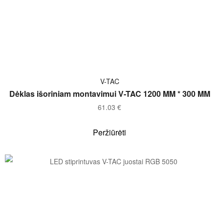
Į KREPŠELĮ
V-TAC
Dėklas išoriniam montavimui V-TAC 1200 MM * 300 MM
61.03
€
Peržiūrėti