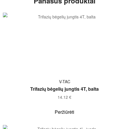
Panašūs produktai
Į KREPŠELĮ
V-TAC
Trifazių bėgelių jungtis 4T, balta
14.12
€
Peržiūrėti