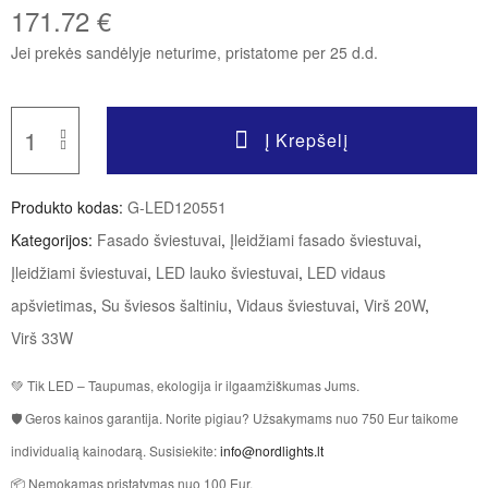
171.72
€
Jei prekės sandėlyje neturime, pristatome per 25 d.d.
Į Krepšelį
Produkto kodas:
G-LED120551
Kategorijos:
Fasado šviestuvai
,
Įleidžiami fasado šviestuvai
,
Įleidžiami šviestuvai
,
LED lauko šviestuvai
,
LED vidaus
apšvietimas
,
Su šviesos šaltiniu
,
Vidaus šviestuvai
,
Virš 20W
,
Virš 33W
💚 Tik LED – Taupumas, ekologija ir ilgaamžiškumas Jums.
🛡 Geros kainos garantija. Norite pigiau? Užsakymams nuo 750 Eur taikome
individualią kainodarą. Susisiekite:
info@nordlights.lt
📦 Nemokamas pristatymas nuo 100 Eur.