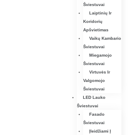
Šviestuvai
Laiptinių Ir
Koridorių
Apšvietimas
Vaikų Kambario
Šviestuvai
Miegamojo
Šviestuvai
Virtuvės Ir
Valgomojo
Šviestuvai
LED Lauko
Šviestuvai
Fasado
Šviestuvai
Įleidžiami Į