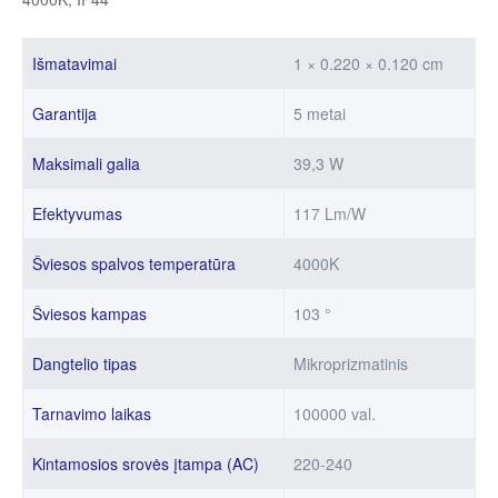
Išmatavimai
1 × 0.220 × 0.120 cm
Garantija
5 metai
Maksimali galia
39,3 W
Efektyvumas
117 Lm/W
Šviesos spalvos temperatūra
4000K
Šviesos kampas
103 °
Dangtelio tipas
Mikroprizmatinis
Tarnavimo laikas
100000 val.
Kintamosios srovės įtampa (AC)
220-240