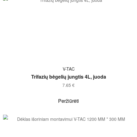
Į KREPŠELĮ
V-TAC
Trifazių bėgelių jungtis 4L, juoda
7.65
€
Peržiūrėti