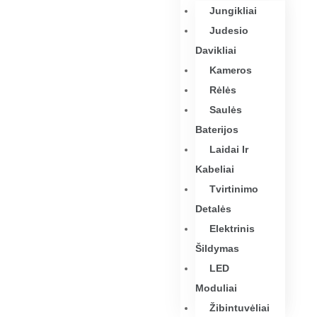
Jungikliai
Judesio
Davikliai
Kameros
Rėlės
Saulės
Baterijos
Laidai Ir
Kabeliai
Tvirtinimo
Detalės
Elektrinis
Šildymas
LED
Moduliai
Žibintuvėliai