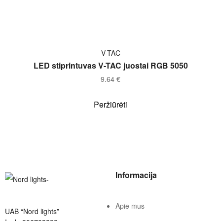
Į KREPŠELĮ
V-TAC
LED stiprintuvas V-TAC juostai RGB 5050
9.64
€
Peržiūrėti
Informacija
Apie mus
UAB “Nord lights”