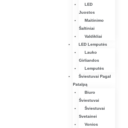
LED
Juostos
Maitinimo
Šaltiniai
Valdikliai
LED Lemputės
Lauko
Girliandos
Lemputės
Šviestuvai Pagal
Patalpą
Biuro
Šviestuvai
Šviestuvai
Svetainei
Vonios