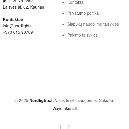
Įm.k. 306703898
Kontaktai
Laisvės al. 82, Kaunas
Privatumo poltika
Kontaktai:
Slapukų naudojimo taisyklės
info@nordlights.lt
+370 615 90769
Pirkimo taisyklės
© 2025
Nordlights.lt
Visos teisės saugomos. Sukurta:
Waymakers.lt