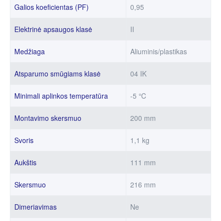
Galios koeficientas (PF)
0,95
Elektrinė apsaugos klasė
II
Medžiaga
Aliuminis/plastikas
Atsparumo smūgiams klasė
04 IK
Minimali aplinkos temperatūra
-5 ℃
Montavimo skersmuo
200 mm
Svoris
1,1 kg
Aukštis
111 mm
Skersmuo
216 mm
Dimeriavimas
Ne