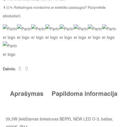
👨🏻‍🔧 Reikalingos montavimo ar elektriko paslaugos? Pažymėkite
atsiskaitant.
Dalintis:
Aprašymas
Papildoma informacija
39,3W įleidžiamas šviestuvas BERYL NEW LED O-3, baltas,
4000K, IP44