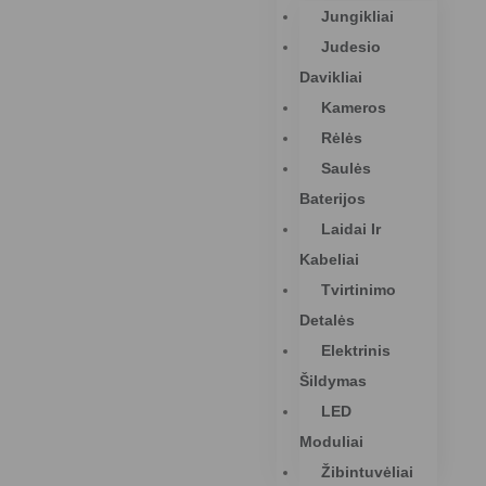
Jungikliai
Judesio
Davikliai
Kameros
Rėlės
Saulės
Baterijos
Laidai Ir
Kabeliai
Tvirtinimo
Detalės
Elektrinis
Šildymas
LED
Moduliai
Žibintuvėliai