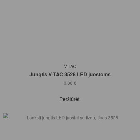
Į KREPŠELĮ
V-TAC
Jungtis V-TAC 3528 LED juostoms
0.88
€
Peržiūrėti