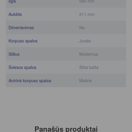
Ilgis
585 mm
Aukštis
211 mm
Dimeriavimas
Ne
Korpuso spalva
Juoda
Stilius
Modernus
Šviesos spalva
Šiltai balta
Antrinė korpuso spalva
Matinė
Panašūs produktai