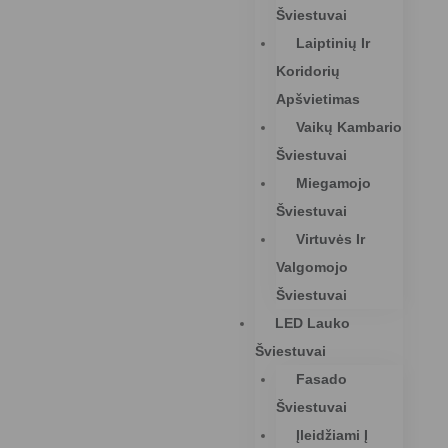
Šviestuvai
Laiptinių Ir
Koridorių
Apšvietimas
Vaikų Kambario
Šviestuvai
Miegamojo
Šviestuvai
Virtuvės Ir
Valgomojo
Šviestuvai
LED Lauko
Šviestuvai
Fasado
Šviestuvai
Įleidžiami Į