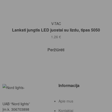
Į KREPŠELĮ
V-TAC
Lanksti jungtis LED juostai su lizdu, tipas 5050
1.26
€
Peržiūrėti
Informacija
Apie mus
UAB “Nord lights”
Įm.k. 306703898
Kontaktai