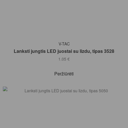
Į KREPŠELĮ
V-TAC
Lanksti jungtis LED juostai su lizdu, tipas 3528
1.05
€
Peržiūrėti