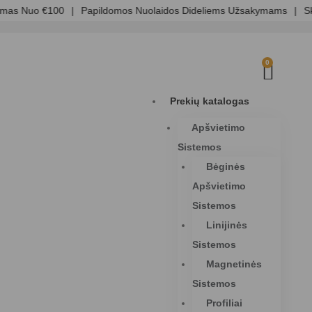
s Nuo €100
|
Papildomos Nuolaidos Dideliems Užsakymams
|
Skaid
0
Prekių katalogas
Apšvietimo
Sistemos
Bėginės
Apšvietimo
Sistemos
Linijinės
Sistemos
Magnetinės
Sistemos
Profiliai