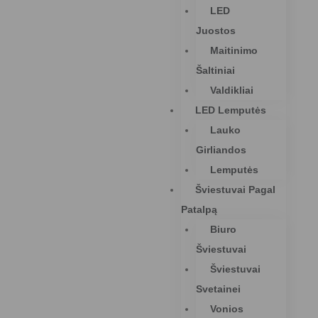
LED
Juostos
Maitinimo
Šaltiniai
Valdikliai
LED Lemputės
Lauko
Girliandos
Lemputės
Šviestuvai Pagal
Patalpą
Biuro
Šviestuvai
Šviestuvai
Svetainei
Vonios