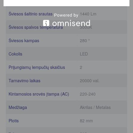
Maksimali galia
12 W
Šviesos šaltinio srautas
1440 Lm
Šviesos spalvos temperatūra
3000K
Šviesos kampas
280 °
Cokolis
LED
Prijungiamų lempučių skaičius
2
Tarnavimo laikas
20000 val.
Kintamosios srovės įtampa (AC)
220-240
Medžiaga
Akrilas / Metalas
Plotis
82 mm