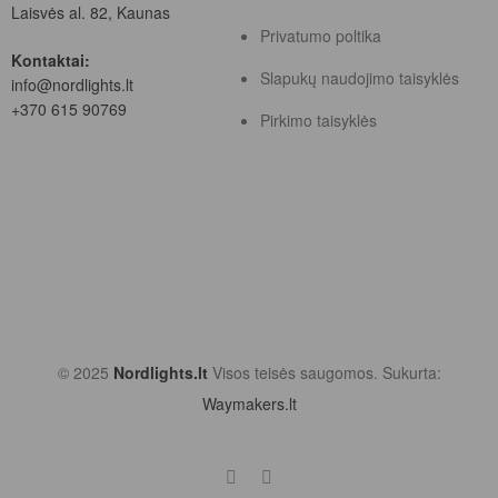
Laisvės al. 82, Kaunas
Privatumo poltika
Kontaktai:
Slapukų naudojimo taisyklės
info@nordlights.lt
+370 615 90769
Pirkimo taisyklės
© 2025
Nordlights.lt
Visos teisės saugomos. Sukurta:
Waymakers.lt