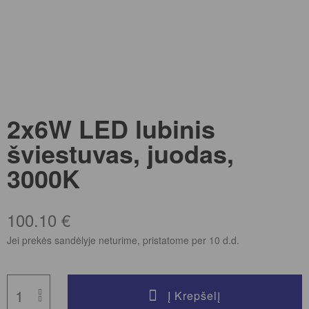
2x6W LED lubinis
šviestuvas, juodas,
3000K
100.10
€
Jei prekės sandėlyje neturime, pristatome per 10 d.d.
Į Krepšelį