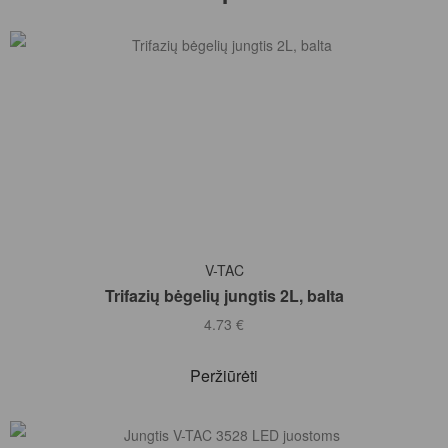
Į KREPŠELĮ
V-TAC
Trifazių bėgelių jungtis 2L, balta
4.73
€
Peržiūrėti