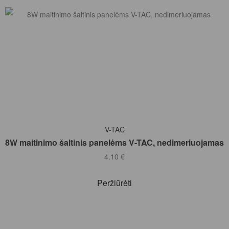
Į KREPŠELĮ
V-TAC
8W maitinimo šaltinis panelėms V-TAC, nedimeriuojamas
4.10
€
Peržiūrėti