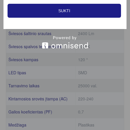
Maksimali galia
20 W
SUKTI
Efektyvumas
120 Lm/W
Šviesos šaltinio srautas
2400 Lm
Šviesos spalvos temperatūra
4000K
Šviesos kampas
120 °
LED tipas
SMD
Tarnavimo laikas
25000 val.
Kintamosios srovės įtampa (AC)
220-240
Galios koeficientas (PF)
0,7
Medžiaga
Plastikas