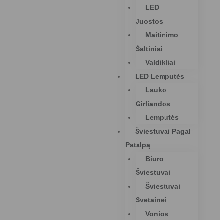
LED
Juostos
Maitinimo
Šaltiniai
Valdikliai
LED Lemputės
Lauko
Girliandos
Lemputės
Šviestuvai Pagal
Patalpą
Biuro
Šviestuvai
Šviestuvai
Svetainei
Vonios