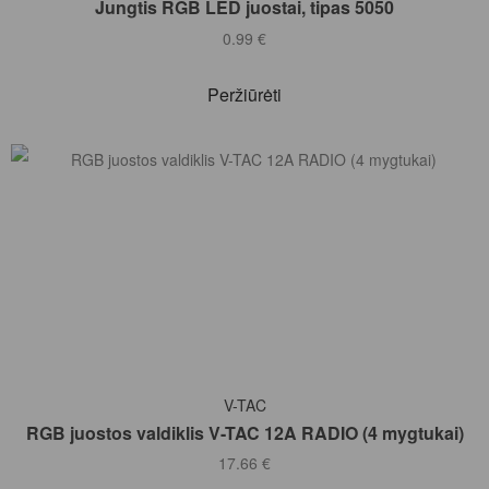
Jungtis RGB LED juostai, tipas 5050
0.99
€
Peržiūrėti
Į KREPŠELĮ
V-TAC
RGB juostos valdiklis V-TAC 12A RADIO (4 mygtukai)
17.66
€