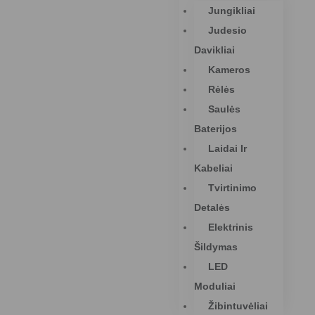
Jungikliai
Judesio
Davikliai
Kameros
Rėlės
Saulės
Baterijos
Laidai Ir
Kabeliai
Tvirtinimo
Detalės
Elektrinis
Šildymas
LED
Moduliai
Žibintuvėliai