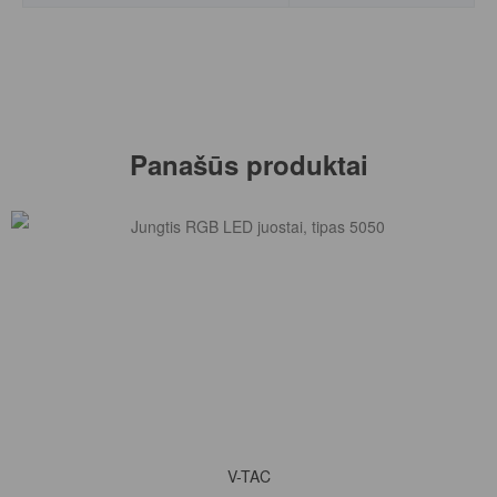
Panašūs produktai
Į KREPŠELĮ
V-TAC