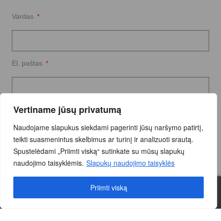
Vardas
El. paštas
Vertiname jūsų privatumą
Užklausos tekstas
Naudojame slapukus siekdami pagerinti jūsų naršymo patirtį,
teikti suasmenintus skelbimus ar turinį ir analizuoti srautą.
Spustelėdami „Priimti viską“ sutinkate su mūsų slapukų
naudojimo taisyklėmis.
Slapukų naudojimo taisyklės
Siųsti Užklausą
Priimti viską
0