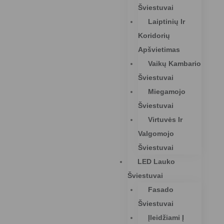
Šviestuvai
Laiptinių Ir
Koridorių
Apšvietimas
Vaikų Kambario
Šviestuvai
Miegamojo
Šviestuvai
Virtuvės Ir
Valgomojo
Šviestuvai
LED Lauko
Šviestuvai
Fasado
Šviestuvai
Įleidžiami Į