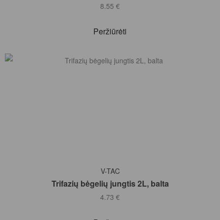
8.55
€
Peržiūrėti
Į KREPŠELĮ
V-TAC
Trifazių bėgelių jungtis 2L, balta
4.73
€