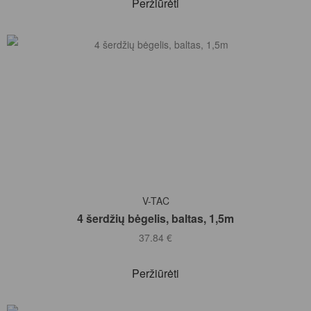
Peržiūrėti
Į KREPŠELĮ
V-TAC
4 šerdžių bėgelis, baltas, 1,5m
37.84
€
Peržiūrėti