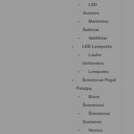
LED
Juostos
Maitinimo
Šaltiniai
Valdikliai
LED Lemputės
Lauko
Girliandos
Lemputės
Šviestuvai Pagal
Patalpą
Biuro
Šviestuvai
Šviestuvai
Svetainei
Vonios