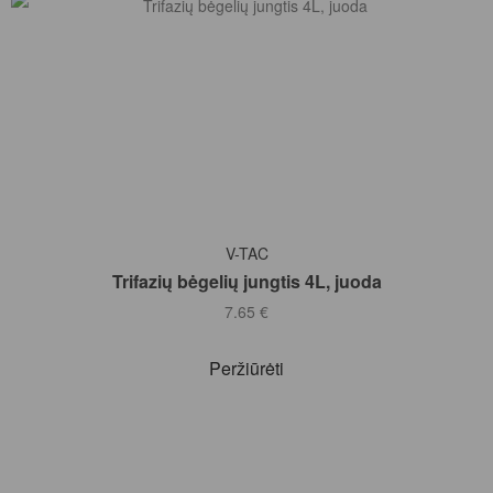
Į KREPŠELĮ
V-TAC
Trifazių bėgelių jungtis 4L, juoda
7.65
€
Peržiūrėti