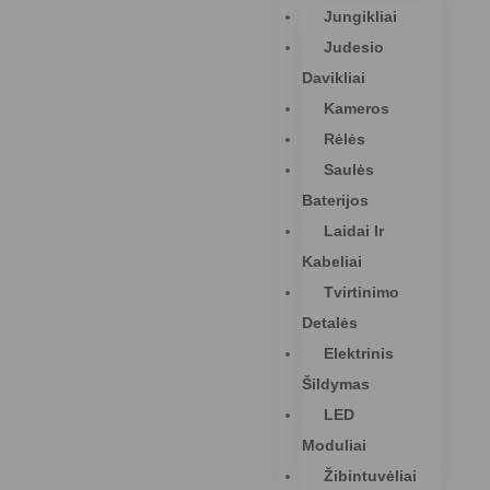
Jungikliai
Judesio
Davikliai
Kameros
Rėlės
Saulės
Baterijos
Laidai Ir
Kabeliai
Tvirtinimo
Detalės
Elektrinis
Šildymas
LED
Moduliai
Žibintuvėliai