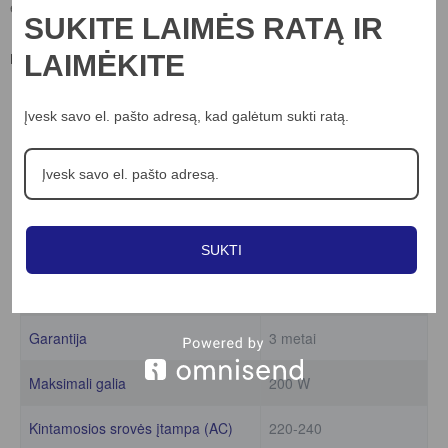
SUKITE LAIMĖS RATĄ IR
LAIMĖKITE
Dalintis:
Įvesk savo el. pašto adresą, kad galėtum sukti ratą.
Aprašymas
Papildoma informacija
200W LED maitinimo šaltinis, 24V, IP20
SUKTI
Išmatavimai
1 × 0.058 × 0.039 cm
Garantija
3 metai
Maksimali galia
200 W
Kintamosios srovės įtampa (AC)
220-240