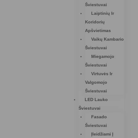
Šviestuvai
Laiptinių Ir
Koridorių
Apšvietimas
Vaikų Kambario
Šviestuvai
Miegamojo
Šviestuvai
Virtuvės Ir
Valgomojo
Šviestuvai
LED Lauko
Šviestuvai
Fasado
Šviestuvai
Įleidžiami Į